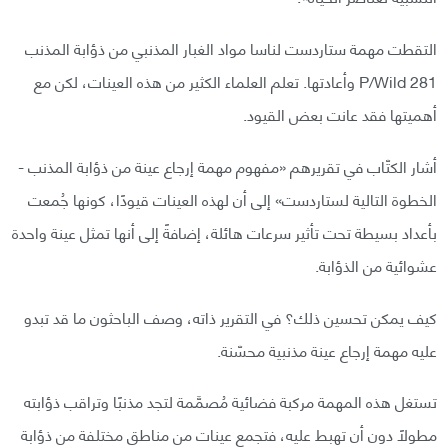
التقطت مهمة ستاردست لناسا مواد الغبار المذنبي من ذؤابة المذنب
P/Wild 281 وأعادتها. تعلم العلماء الكثير من هذه العينات، لكن مع
أهميتها فقد عانت بعض القيود.
أشار الكتّاب في تقريرهم «مفهوم مهمة إرجاع عينة من ذؤابة المذنب -
الخطوة التالية لستاردست» إلى أن لهذه العينات قيودًا، كونها جُمعت
بأعداد بسيطة تحت تأثير سرعات هائلة، إضافةً إلى أنها تمثل عينة واحدة
عشوائية من الذؤابة.
كيف يمكن تحسين ذلك؟ في التقرير ذاته، وصف الباحثون ما قد تبدو
عليه مهمة إرجاع عينة مذنبية محسّنة.
تستغل هذه المهمة مركبة فضائية مُصمَّمة لتجد مذنبًا وتراقب ذؤابته
مطولًا دون أن تهبط عليه، فتجمع عينات من مناطق مختلفة من ذؤابة