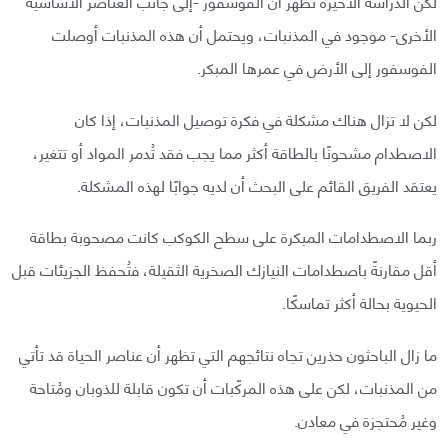
لكن الدراسة الأخيرة تظهر أن الفوسفور -إلى جانب العناصر الأساسية
الأخرى- موجود في المذنبات، ويحتمل أن هذه المذنبات أوصلت
الفوسفور إلى الأرض في عمرها المبكر.
لكن لا تزال هناك مشكلة في فكرة توصيل المذنبات، إذا كان
الاصطدام مشحونًا بالطاقة أكثر مما يجب فقد تُدمر المواد أو تتغير،
يعتقد الفريق القائم على البحث أن لديه جوابًا لهذه المشكلة.
ربما الاصطدامات المبكرة على سطح الكوكب كانت مصحوبة بطاقة
أقل مقارنةً باصطدامات النيازك الصخرية الثقيلة، فتُحفظ الجزيئات قبل
الحيوية بحالة أكثر تماسكًا.
ما زال الباحثون حذرين تجاه نتائجهم التي تظهر أن عناصر الحياة قد تأتي
من المذنبات، لكن على هذه المركّبات أن تكون قابلة للذوبان ومُتاحة
وغير مُحتجزة في معادن.