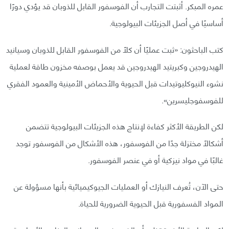
عمره المبكر. أثبتت التجارب أن الفوسفور القابل للذوبان قد يؤدي دورًا
أساسيًا في أصل الجزيئات البيولوجية.
كتب الباحثون: «ثبت عمليًا أن كلًا من الفوسفور القابل للذوبان وسيانيد
الهيدروجين وكبريتيد الهيدروجين قد يعمل بوصفه مخزون طاقة لعملية
نشوء النيوكليوتيدات قبل الحيوية والأحماض الأمينية والعمود الفقري
للفوسفوجليسرين».
لكن الطريقة الأكثر كفاءة لإنتاج هذه الجزيئات البيولوجية تتضمن
أشكالًا مختزلة جدًا من الفوسفور، هذه الأشكال من الفوسفور توجد
غالبًا في مواد نيزكية أو في عنصر الفوسفور.
حتى الآن، تُعرف النيازك أو العمليات الجيوكيميائية بأنها مسؤولة عن
المواد الفسفورية قبل الحيوية الضرورية للحياة.