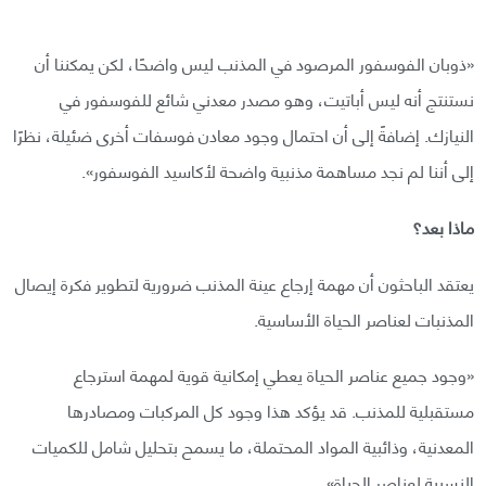
«ذوبان الفوسفور المرصود في المذنب ليس واضحًا، لكن يمكننا أن
نستنتج أنه ليس أباتيت، وهو مصدر معدني شائع للفوسفور في
النيازك. إضافةً إلى أن احتمال وجود معادن فوسفات أخرى ضئيلة، نظرًا
إلى أننا لم نجد مساهمة مذنبية واضحة لأكاسيد الفوسفور».
ماذا بعد؟
يعتقد الباحثون أن مهمة إرجاع عينة المذنب ضرورية لتطوير فكرة إيصال
المذنبات لعناصر الحياة الأساسية.
«وجود جميع عناصر الحياة يعطي إمكانية قوية لمهمة استرجاع
مستقبلية للمذنب. قد يؤكد هذا وجود كل المركبات ومصادرها
المعدنية، وذائبية المواد المحتملة، ما يسمح بتحليل شامل للكميات
النسبية لعناصر الحياة».