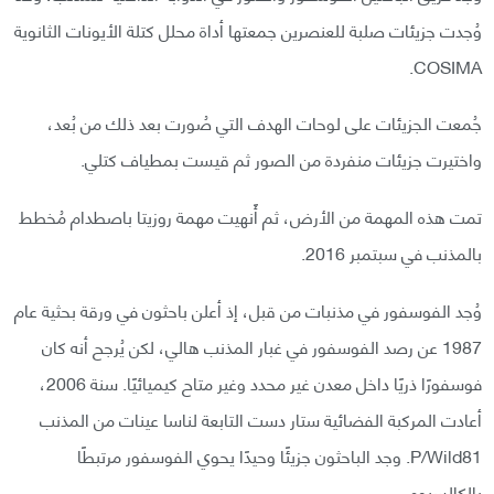
وُجدت جزيئات صلبة للعنصرين جمعتها أداة محلل كتلة الأيونات الثانوية
COSIMA.
جُمعت الجزيئات على لوحات الهدف التي صُورت بعد ذلك من بُعد،
واختيرت جزيئات منفردة من الصور ثم قيست بمطياف كتلي.
تمت هذه المهمة من الأرض، ثم أًنهيت مهمة روزيتا باصطدام مُخطط
بالمذنب في سبتمبر 2016.
وُجد الفوسفور في مذنبات من قبل، إذ أعلن باحثون في ورقة بحثية عام
1987 عن رصد الفوسفور في غبار المذنب هالي، لكن يُرجح أنه كان
فوسفورًا ذريًا داخل معدن غير محدد وغير متاح كيميائيًا. سنة 2006،
أعادت المركبة الفضائية ستار دست التابعة لناسا عينات من المذنب
P/Wild81. وجد الباحثون جزيئًا وحيدًا يحوي الفوسفور مرتبطًا
بالكالسيوم.