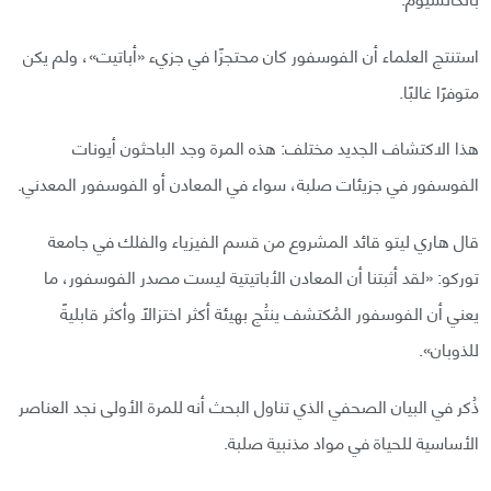
استنتج العلماء أن الفوسفور كان محتجزًا في جزيء «أباتيت»، ولم يكن
متوفرًا غالبًا.
هذا الاكتشاف الجديد مختلف: هذه المرة وجد الباحثون أيونات
الفوسفور في جزيئات صلبة، سواء في المعادن أو الفوسفور المعدني.
قال هاري ليتو قائد المشروع من قسم الفيزياء والفلك في جامعة
توركو: «لقد أثبتنا أن المعادن الأباتيتية ليست مصدر الفوسفور، ما
يعني أن الفوسفور المُكتشف ينتُج بهيئة أكثر اختزالًا وأكثر قابليةً
للذوبان».
ذُكر في البيان الصحفي الذي تناول البحث أنه للمرة الأولى نجد العناصر
الأساسية للحياة في مواد مذنبية صلبة.