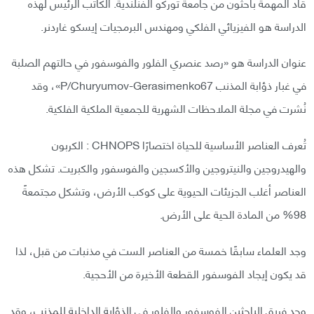
قاد المهمة باحثون من جامعة توركو الفنلندية. الكاتب الرئيس لهذه
الدراسة هو الفيزيائي الفلكي ومهندس البرمجيات إيسكو غاردنر.
عنوان الدراسة هو «رصد عنصري الفلور والفوسفور في حالتهم الصلبة
في غبار ذؤابة المذنب P/Churyumov-Gerasimenko67»، وقد
نُشرت في مجلة الملاحظات الشهرية للجمعية الملكية الفلكية.
تُعرف العناصر الأساسية للحياة اختصارًا CHNOPS : الكربون
والهيدروجين والنيتروجين والأكسجين والفوسفور والكبريت. تشكل هذه
العناصر أغلب الجزيئات الحيوية على كوكب الأرض، وتشكل مجتمعةً
98% من المادة الحية على الأرض.
وجد العلماء سابقًا خمسة من العناصر الست في مذنبات من قبل، لذا
قد يكون إيجاد الفوسفور القطعة الأخيرة من الأحجية.
وجد فريق الباحثين الفوسفور والفلور في الذؤابة الداخلية للمذنب، وقد