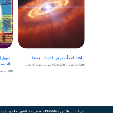
اكتشاف أصغر بنى لكواكب يافعة
سوق إل
المستخد
•
•
23 أكتوبر ، 2020
343
مشاهدة
0
اعجاب
9 نوفمبر ، 2020
عن المشروع
للتبرع - donate
العلم في هذا الشهر
مجلة وسع صد