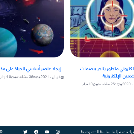
كتروني متطور يتاجر ببصمات
إيجاد عنصر أساسي للحياة على مذ
مين الإلكترونية
•
•
4 يناير ، 2021
365
مشاهدة
0
اعجاب
•
•
261
مشاهدة
0
اعجاب
©
رك
انضم إلينا
سياسة الخصوصية