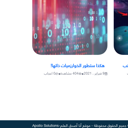
نب
هكذا ستطور الخوارزميات ذاتها!
•
•
9 فبراير ، 2021
404
مشاهدة
0
اعجاب
جميع الحقوق محفوظة
-
موقع
أنا أصدق العلم
-
Apollo Solutions