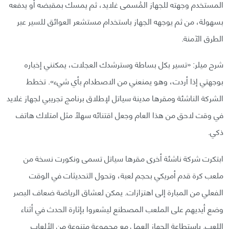
المستخدم وجهته للجهاز المُسمى غلايد، ثم يمسك بمقبضه أو يدفعه
بسهولة، من ثم يوجهه الجهاز باستخدام مستشعر العوائق للسير عبر
الطرق الآمنة.
شرح ميلر: «تسير بكل بساطة وسترشدك العجلات، يمكنني إخباره
بوجهتي إذا أردت، وهو يمنعني من الاصطدام بأي شيء». تخطط
الشركة الناشئة ومقرها مدينة سياتل لإطلاق برنامج تجريبي لجهاز غلايد
في وقت لاحق من هذا العام وجعل اقتنائه سهلًا مثل امتلاك هاتف
ذكي.
ابتكرت شركة ناشئة أخرى مقرها سياتل تسمى ونكورت نسخة من
ملعب كرة قدم أمريكي بحجم لعبة، وتحول التحديثات في الوقت
الفعلي من المبارة إلى اهتزازات. يمكن لعشاق الرياضة ضعاف البصر
وضع أيديهم على الملعب المصطنع ليشعروا بإثارة الحدث في أثناء
اللعب. باستطاعة الجهاز العمل مع مجموعة متنوعة من الألعاب