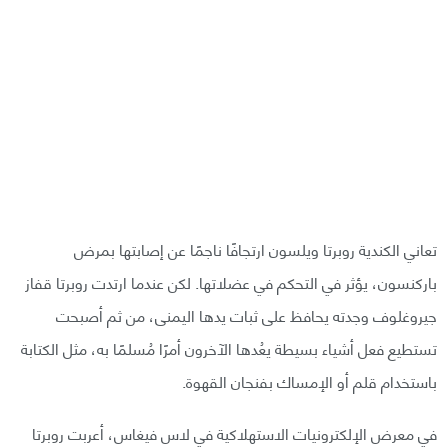
تعاني الكندية روبرتا ويلسون ارتجافًا ناجمًا عن إصابتها بمرض
باركنسون، يؤثر في التحكم في عضلاتها. لكن عندما ارتدت روبرتا قفاز
جيروغلوف وجدته يحافظ على ثبات يدها اليمنى، من ثم أصبحت
تستطيع فعل أشياء بسيطة يعُدها الآخرون أمرًا مُسلمًا به، مثل الكتابة
باستخدام قلم أو الإمساك بفنجان القهوة.
في معرض الإلكترونيات الاستهلاكية في لاس فيغاس، أعربت روبرتا