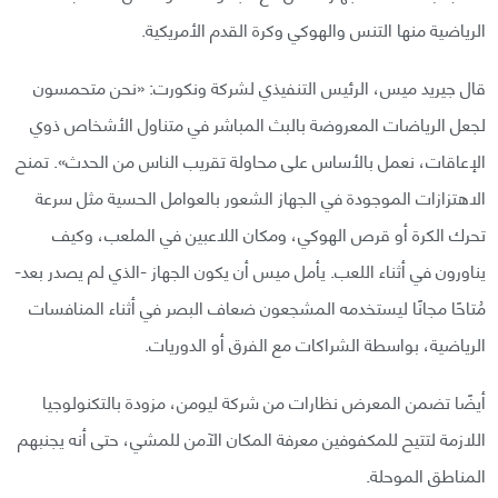
الرياضية منها التنس والهوكي وكرة القدم الأمريكية.
قال جيريد ميس، الرئيس التنفيذي لشركة ونكورت: «نحن متحمسون
لجعل الرياضات المعروضة بالبث المباشر في متناول الأشخاص ذوي
الإعاقات، نعمل بالأساس على محاولة تقريب الناس من الحدث». تمنح
الاهتزازات الموجودة في الجهاز الشعور بالعوامل الحسية مثل سرعة
تحرك الكرة أو قرص الهوكي، ومكان اللاعبين في الملعب، وكيف
يناورون في أثناء اللعب. يأمل ميس أن يكون الجهاز -الذي لم يصدر بعد-
مُتاحًا مجانًا ليستخدمه المشجعون ضعاف البصر في أثناء المنافسات
الرياضية، بواسطة الشراكات مع الفرق أو الدوريات.
أيضًا تضمن المعرض نظارات من شركة ليومن، مزودة بالتكنولوجيا
اللازمة لتتيح للمكفوفين معرفة المكان الآمن للمشي، حتى أنه يجنبهم
المناطق الموحلة.