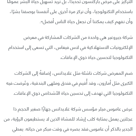
التركيز على مرض باركنسون تحديدًا، بل نريد تسهيل حياة البشر عمومًا
باستخدام التكنولوجيا، وأن نركز مرة أخرى على أنفسنا بوصفنا بشرًا،
وأن نفهم كيف يمكننا أن نجعل حياة الناس أفضل».
شركة جيروغير هي واحدة من الشركات المشاركة في معرض
الإلكترونيات الاستهلاكية في لاس فيغاس، التي تسعى إلى استخدام
التكنولوجيا لتحسين حياة ذوي الإعاقات.
ضم المعرض شركات ناشئة مثل غلايدانس، إضافةً إلى الشركات
الكبرى مثل أمازون، وقد أُقيم في فندق وملهى البندقية، وعُرضت فيه
التكنولوجيا التي تهدف إلى تحسين حياة الأشخاص ذوي الإعاقات.
عرض عاموس ميلر مؤسس شركة غلايدانس جهازًا صغير الحجم ذا
عجلتين يعمل بمثابة كلب إرشاد للمشاة الذين لا يستطيعون الرؤية، من
الجدير بالذكر أن عاموس فقد بصره في وقت مبكر من حياته. يعطي