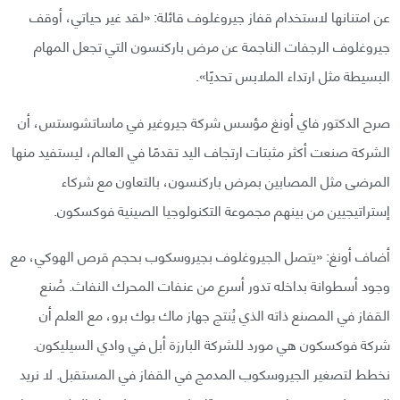
عن امتنانها لاستخدام قفاز جيروغلوف قائلة: «لقد غير حياتي، أوقف
جيروغلوف الرجفات الناجمة عن مرض باركنسون التي تجعل المهام
البسيطة مثل ارتداء الملابس تحديًا».
صرح الدكتور فاي أونغ مؤسس شركة جيروغير في ماساتشوستس، أن
الشركة صنعت أكثر مثبتات ارتجاف اليد تقدمًا في العالم، ليستفيد منها
المرضى مثل المصابين بمرض باركنسون، بالتعاون مع شركاء
إستراتيجيين من بينهم مجموعة التكنولوجيا الصينية فوكسكون.
أضاف أونغ: «يتصل الجيروغلوف بجيروسكوب بحجم قرص الهوكي، مع
وجود أسطوانة بداخله تدور أسرع من عنفات المحرك النفاث. صُنع
القفاز في المصنع ذاته الذي يُنتج جهاز ماك بوك برو، مع العلم أن
شركة فوكسكون هي مورد للشركة البارزة أبل في وادي السيليكون.
نخطط لتصغير الجيروسكوب المدمج في القفاز في المستقبل. لا نريد