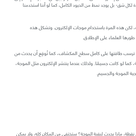
دة لكل شق- بل يوجد نمط من الحيود الكامل، كما لو أننا استخدمنا
اه، لكن هذه المرة باستخدام موجات الإلكترون. وتشكل هذه
طورها العلماء على الإطلاق.
 لا ترسب طاقتها على كامل سطح المكشاف، كما تُوقِع أن يحدث من
 كما لو كانت جسيمًا. ولذلك عندما ينتشر الإلكترون مثل الموجة،
جية الموجة والجسيم.
ي نقطة، ماذا يحدث لبقية الموجة؟ ستختفي من المكان كله، ولا يمكن