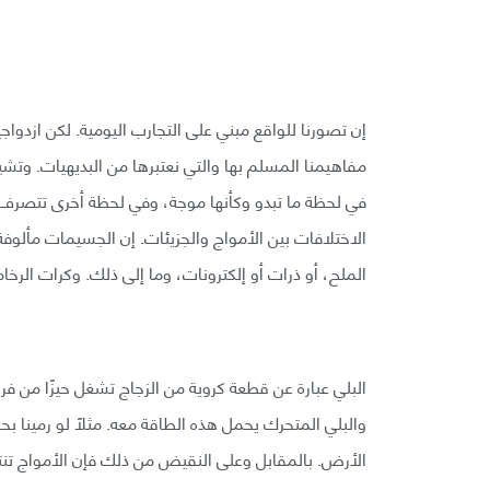
إن تصورنا للواقع مبني على التجارب اليومية. لكن ازدواج
مفاهيمنا المسلم بها والتي نعتبرها من البديهيات. وتشير
في لحظة ما تبدو وكأنها موجة، وفي لحظة أخرى تتصرف بم
الاختلافات بين الأمواج والجزيئات. إن الجسيمات مألوفة
الملح، أو ذرات أو إلكترونات، وما إلى ذلك. وكرات الر
البلي عبارة عن قطعة كروية من الزجاج تشغل حيزًا من فراغ،
والبلي المتحرك يحمل هذه الطاقة معه. مثلًا لو رمينا بحف
الأرض. بالمقابل وعلى النقيض من ذلك فإن الأمواج تنت