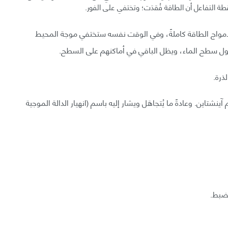
قطة التفاعل أن الطاقة فُقدَت؛ وتختفي على الفور.
أمواج الطاقة كاملةً، وفي الوقت نفسه ستختفي موجة المحيط
ول سطح الماء، ويظل الباقي في أماكنهم على السطح.
ذرة.
ينشتاين. وعادةً ما يُتجاهَل ويشار إليه باسم (انهيار الدالة الموجية
لضبط.