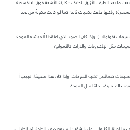
لمنبعث ما بعد الطرف الأزرق للطيف - كارثة الأشعة فوق البنفسجية.
تمرةً؛ ولكنها جاءت بكميات ثابتة كما لو كانت مكونةً من عدد
مات (فوتونات). وإذا كان الضوء الذي اعتقدنا أنه يشبه الموجة
مات مثل الإلكترونات والذرات كالأمواج؟
لجسيمات خصائص تشبه الموجات. وإذا كان هذا صحيحًا، فيجب أن
وب المتقاربة، تمامًا مثل الموجة.
وعندما نطلق إلكترونات على الشقين المزدوجين في الحاجز، ثم ننظر إلى