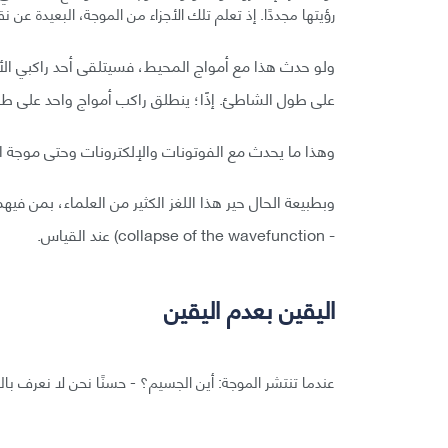
رؤيتها مجددًا. إذ تعلم تلك الأجزاء من الموجة، البعيدة عن ن
ولو حدث هذا مع أمواج المحيط، فسيتلقى أحد راكبي ال
على طول الشاطئ. إذًا؛ ينطلق راكب أمواج واحد على ط
وهذا ما يحدث مع الفوتونات والإلكترونات وحتى موجة ال
وبطبيعة الحال حير هذا اللغز الكثير من العلماء، بمن فيهم آ
- collapse of the wavefunction) عند القياس.
اليقين بعدم اليقين
عندما تنتشر الموجة: أين الجسيم؟ - حسنًا نحن لا نعرف با