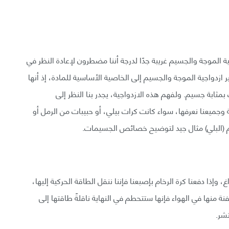
ية الموجة والجسيم غريبة جدًا لدرجة أننا مضطرون لإعادة النظر في
 ازدواجية الموجة والجسيم إلى الخاصية الأساسية للمادة، إذ أنها
ثابة جسيم. ولفهم هذه الازدواجية، يجدر بنا النظر إلى
 وجميعنا نعرفها، سواء كانت كرات بيلي، أو حبيبات من الرمل أو
خام (البلي) مثال جيد لتوضيح خصائص الجسيمات.
 وإذا دفعنا كرة الرخام بإصبعنا فإننا ننقل الطاقة الحركية إليها،
نة منها في الهواء فإنها ستتحطم في النهاية ناقلةً طاقتها إلى
شر.