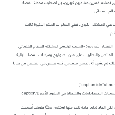
 على تصادم قمرين صناعيين كبيرين، بل اضطرت محطة الفضاء
مات هي المشكلة الكبرى، ففي السنوات العشر الأخيرة كانت
لة الفضاء الأوروبية: «السبب الرئيسي لمشكلة الحطام الفضائي
د الفائض والبطاريات على متن الصواريخ ومركبات الفضاء البالية.
 ذلك لم نشهد أي تحسن ملموس. ثمة تحسن في التخلص من بقايا
ببات الاصطدامات والشظايا في العقود الأخيرة[/caption]
كن اتخاذ تدابير جادة للحد منها استغرق وقتًا طويلًا. أصبحت