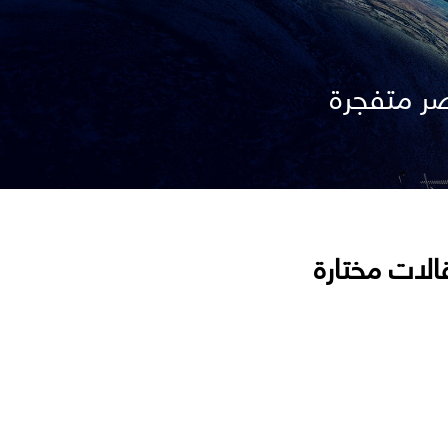
صر متفجرة
الات مختارة