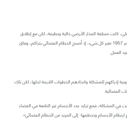
أولى، كانت منطقة المدار الأرضي خالية ونظيفة، لكن مع إطلاق
سبوتنك -أول قمر صناعي يسبح في الفضاء- في 4 أكتوبر 1957 تغير كل شيء، إذ أصبح الحطام الفضائي يتراكم، وفاق
يد العمل.
روبية إدراكهم للمشكلة واتخاذهم الخطوات اللازمة لحلها، لكن تلك
ات الفضائية.
مت في المشكلة، فمع تزايد عدد الأجسام غير النافعة في الفضاء
ارتطام الأجسام وتحطمها- إلى المزيد من الحطام الفضائي».