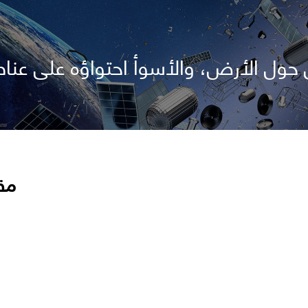
 حول الأرض، والأسوأ احتواؤه على عنا
مق