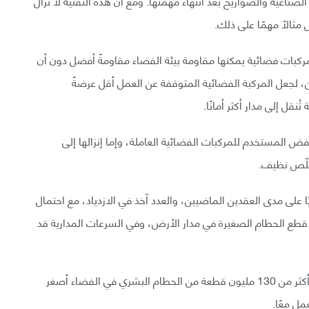
لصناعية والصواريخ بعد انتهاء مهمتها. ومع أن هذه التقنية لا تزال
 مثالًا مهمًا على ذلك.
بات فضائية يمكنها مقاومة بيئة الفضاء مقاومةً أفضل دون أن
ن، لجعل المركبة الفضائية المتوقفة عن العمل أقل عرضةً
نقل إلى مدار أكثر أمانًا.
فض المستخدم للمركبات الفضائية العاملة، وإما إنزالها إلى
خلّص نظيف.
، وقعت 12 حادثة تحطم سنويًا على مدى العقدين الماضيين، والعدد آخذ في الازدياد، مع احتمال
طع الحطام الصغيرة في مدار الأرض، وفي السرعات المدارية قد
وفقًا للنموذج الإحصائي لوكالة الفضاء الأوروبية، توجد أكثر من 130 مليون قطعة من الحطام البشري في الفضاء أصغر
مل معًا.