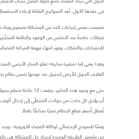
الدول التي ترتاد الفضاء تضع حلولًا أفضل بشأن الأقمار ا
في عقدها الأول، تُعد الصواريخ القابلة لإعادة الاستعمال
تضمنت بعض إجراءات الحد من المشكلة تصميم وبناء مرك
تتفكك، خاصةً عند التخلص من الوقود والطاقة المخزَّني
للانفجارات والتفكك، وفور انتهاء مهمة المركبة الفضائية تُ
وهذا يعني إما «مقبرة مدارية» تعلو المدار الأرضي المنخ
الغلاف الجوي للأرض لتحترق عند عودتها ضمن نظام ت
حتى مع وجود هذه التدابير
أن يؤدي كل حادث من حوادث التشظّي إلى إدخال ألوف ق
تُعطل أصغر قطع الحطام قمرًا صناعيًّا عاملًا.
من مليمتر. الطريقة الوحيدة لإيجاد حل للمشكلة هي بالع