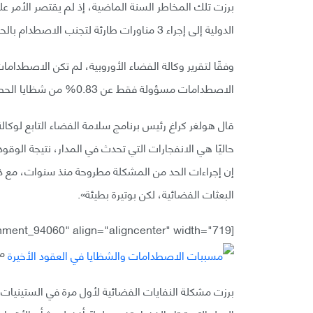
برزت تلك المخاطر السنة الماضية، إذ لم يقتصر الأمر
الدولية إلى إجراء 3 مناورات طارئة لتجنب الاصطدام بالحطام الفضائي.
وفقًا لتقرير وكالة الفضاء الأوروبية، لم تكن الاصطدا
الاصطدامات مسؤولة فقط عن 0.83% من شظايا الحطام.
قال هولغر كراغ رئيس برنامج سلامة الفضاء التابع لوكا
حاليًا هي الانفجارات التي تحدث في المدار، نتيجة الوقو
إن إجراءات الحد من المشكلة مطروحة منذ سنوات، مع
البعثات الفضائية، لكن بوتيرة بطيئة».
[caption id="attachment_94060" align="aligncenter" width="719"]
مس
برزت مشكلة النفايات الفضائية لأول مرة في الستينيات، ل