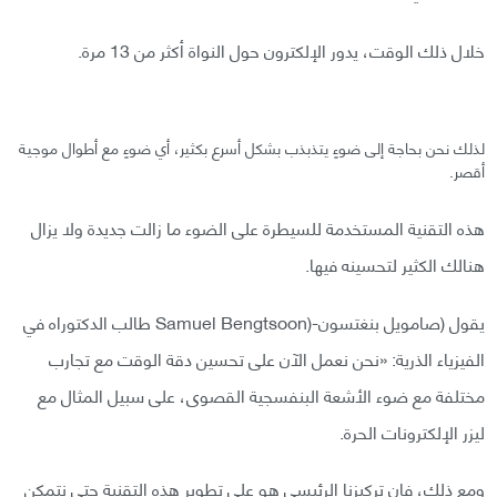
خلال ذلك الوقت، يدور الإلكترون حول النواة أكثر من 13 مرة.
لذلك نحن بحاجة إلى ضوءٍ يتذبذب بشكل أسرع بكثير، أي ضوءٍ مع أطوال موجية
أقصر.
هذه التقنية المستخدمة للسيطرة على الضوء ما زالت جديدة ولا يزال
هنالك الكثير لتحسينه فيها.
يقول (صامويل بنغتسون-(Samuel Bengtsoon طالب الدكتوراه في
الفيزياء الذرية: «نحن نعمل الآن على تحسين دقة الوقت مع تجارب
مختلفة مع ضوء الأشعة البنفسجية القصوى، على سبيل المثال مع
ليزر الإلكترونات الحرة.
ومع ذلك، فإن تركيزنا الرئيسي هو على تطوير هذه التقنية حتى نتمكن