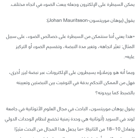
يمكن السيطرة على الإلكترون وجعله يبعث الضوء في اتجاه مختلف.
يقول (يوهان موريتسون-Johan Mauritsson):
«هذا يعني أننا سنتمكن من السيطرة على خصائص الضوء، على سبيل
المثال: تغيّر اتجاهه، وتغير مدة النبضة، وتقسيم الضوء أو التركيز
عليه».
وبما أنه هو وزملاؤه يسيطرون على الإلكترونات عبر نبضة ليزر أخرى،
فهل من الممكن التحكم بدقة في التوقيت بين النبضتين وتعيينه
بالضبط كما يريدونه؟
يقول يوهان موريتسون، الباحث في مجال العلوم الأتوثانية في جامعة
لوند في السويد (أتوثانية هي وحدة زمنية تخضع لنظام الوحدات الدولي
وتعادل 10−18 من الثانية): «ما يجعل هذا المجال من البحث مثيرًا