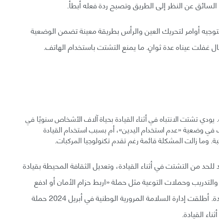
السائق عن النظر إلى الطريق وتصبح ردة فعله أبطأ.
 بتوجيه أوامر لتحريك العين والرأس بطريقة معينة تضمن الوضعية
ال غفلت عيناه عدة ثوانٍ. ما يمنع التشتت باستخدام الهاتف.
 يودي تشتت الانتباه في أثناء القيادة بحياة آلاف الأشخاص سنويًا في
ف في وضعية «عدم استخدام اليدين»، أم بسبب استخدام القيادة
بة. وما زالت المشكلة قائمة رغم تقدم تكنولوجيا المركبات.
لحد من التشتت في أثناء القيادة، وتعديل الثقافة المحيطة بقيادة
 والتدريب وحملات التوعية مثل حملة «اربط حزام الأمان أو ادفع
الغرامة» لتشجيع استخدام حزام الأمان، جميعها أمثلة جيدة. أطلقت إدارة السلامة المرورية الوطنية في أبريل 2024 حملة
ناء القيادة.