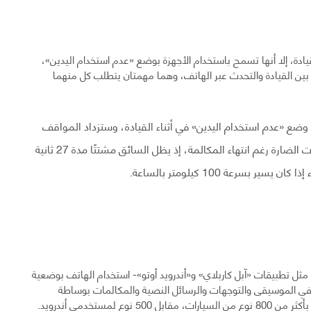
يادة، إلا أنها تسمح باستخدام الأجهزة بوضع «عدم استخدام اليدين»،
ون بين القيادة والتحدث عبر الهاتف، وهما مهمتان يتطلب كل منهما
وضع «عدم استخدام اليدين» في أثناء القيادة، وستزداد المواقف
التي تضغط فيها على الفرامل فجأة. وتستمر هذه التأثيرات الضارة رغم انتهاء المكالمة، إذ يظل السائق مشتتًا مدة 27 ثانية
بسرعة 100 كيلومتر بالساعة.
مثل تطبيقات «آبل كاربلاي» و«أندرويد أوتو»- استخدام الهاتف بوضعية
م في الموسيقى والتوجهات والرسائل النصية والمكالمات بوساطة
مستخدمي أندرويد.