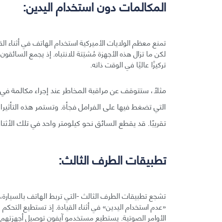
المكالمات دون استخدام اليدين:
تمنع معظم الولايات الأميركية استخدام الهاتف في أثناء الق
لكن ما تزال هذه الأجهزة مُشتِتة للانتباه. إذ يجمع السائق
تركيزًا عاليًا في الوقت ذاته.
مثلًا، ستتوقف عن مراقبة المخاطر عند إجراء مكالمة في 
تقريبًا. قد يقطع السائق نحو كيلومتر واحد في تلك الأثناء إذا كان يسير 
تطبيقات الطرف الثالث:
تشجع تطبيقات الطرف الثالث -التي تربط الهاتف بالسيارة، 
«عدم استخدام اليدين» في أثناء القيادة. إذ تستطيع التحك
الأوامر الصوتية. يستطيع مستخدمو آيفون توصيل أجهزتهم بأكثر من 800 نوع من السيارات، مقابل 500 نوع ل