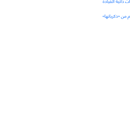
 ذاتية القيادة
م من «ذكرياتها»