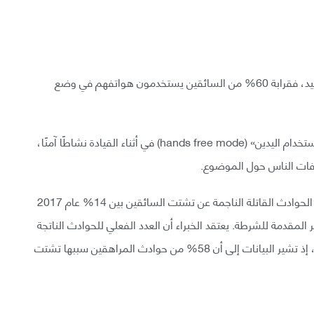
هل تستخدم هاتفك في أثناء القيادة؟ لا تعتقد أنك الوحيد، فقرابة 60% من السائقين يستخدمون هواتفهم في وضع
لا تكن متهاونًا، لا يُعد استخدام الهاتف في وضع «عدم استخدام اليدين» (hands free mode) في أثناء القيادة نشاطًا آمنًا،
رفات الناس حول الموضوع.
يسبب نقص انتباه السائقين حوادث قاتلة، تتراوح نسبة الحوادث القاتلة الناجمة عن تشتت السائقين بين 14% عام 2017
لى التقارير المقدمة للشرطة. يعتقد الخبراء أن العدد الفعلي للحوادث الناتجة
عن تشتت السائقين في أثناء القيادة أعلى بكثير من ذلك، إذ تشير البيانات إلى أن 58% من حوادث المراهقين سببها تشتت