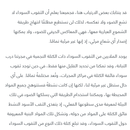
قد ينتابك بعض الارتياب هنا، فجميعنا يعلم أن الثقوب السوداء لا
تشع الضوء ولا تعكسه، لذلك لن نستطيع مطلقًا انتهاج طريقة
الشموع العيارية معها، فهي المعاكس الحرفي للضوء، ولا يمكنها
إصدار أي شعاع مرئي، إذ إنها غير مرئية تمامًا.
يوجد الملايين من الثقوب السوداء ذات الكتلة النجمية في مجرتنا درب
التبانة، وقد تمكنا من تحديد القليل منها فقط، في حين توجد ثقوب
سوداء فائقة الكتلة في مراكز المجرات، وتُعد مختلفةً تمامًا. على أي
حال ستظل غير مرئية لنا، لكنها إن كانت نشطةً فستتوهج جميع المواد
المحيطة بها، ويمكننا استخدام الطريقة التي يسلكها الضوء في تلك
البيئة لمعرفة مدى سطوعها الفعلي، إذ يتغذى الثقب الأسود النشط
فائق الكتلة على المواد من حوله، وتشكل تلك المواد البنية المعروفة
حول الثقوب السوداء، وقد تبلغ كتلة ذلك النوع من الثقوب السوداء