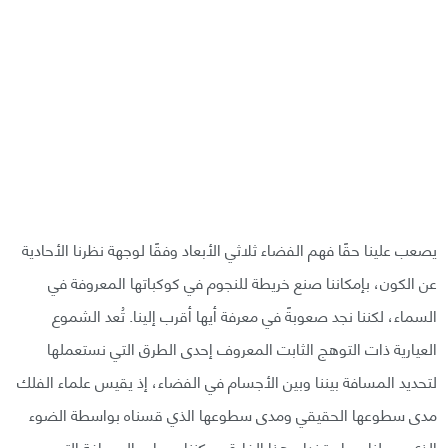
يصعب علينا حقًا فهم الفضاء ثلاثي الأبعاد وفقًا لوجهة نظرنا الأحادية
عن الكون، بإمكاننا صنع خريطة للنجوم في كوكباتها المعروفة في
السماء، لكننا نجد صعوبةً في معرفة أيها أقرب إلينا. تُعد الشموع
العيارية ذات التوهج الثابت المعروف إحدى الطرق التي نستعملها
لتحديد المسافة بيننا وبين الأجسام في الفضاء، إذ يقيس علماء الفلك
مدى سطوعها الحقيقي ومدى سطوعها الذي قسناه بواسطة الضوء
الذي وصلنا، وباستخدام هذا الفارق يمكننا حساب المسافة التي