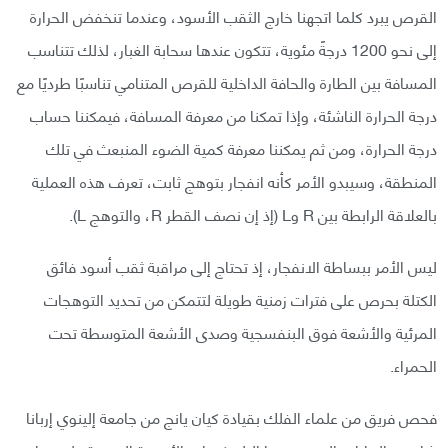
القرص يبرد كلما اتجهنا خارج الثقب الأسود، وعندما تنخفض الحرارة
إلى نحو 1200 درجةً مئوية، تتكون عندها سحابة الغبار، لذلك تتناسب
المسافة بين الطارة والحافة الداخلية للقرص المتنامي تناسبًا طرديًا مع
درجة الحرارة الناشئة، وإذا تمكنا من معرفة المسافة، فيمكننا حساب
درجة الحرارة، ومن ثم يمكننا معرفة كمية الضوء المنبعث في تلك
المنطقة، وسيبدو الأمر كأنه انفجار بتوهج ثابت، تعرف هذه العملية
بالعلاقة الرابطة بين R وL (إذ إن نصف القطر R، والتوهج L).
ليس الأمر ببساطة الانفجار، إذ تحتاج إلى مراقبة ثقب أسود فائق
الكتلة بحرص على فترات زمنية طويلة لتتمكن من تحديد التوهجات
المرئية والأشعة فوق البنفسجية وصدى الأشعة المتوسطة تحت
الحمراء.
فحص فريق من علماء الفلك بقيادة كيان يانج من جامعة إلينوي إربانا