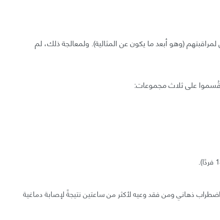
مراقبتهم (وهو أبعد ما يكون عن المثالية). ولمعالجة ذلك، لم
 اضطراب ذهاني ومن فقد وعيه لأكثر من ساعتين نتيجةً لإصابة دماغية