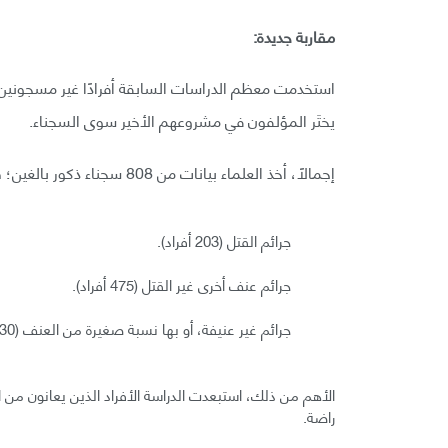
مقاربة جديدة:
استخدمت معظم الدراسات السابقة أفرادًا غير مسجونين ل
يختَر المؤلفون في مشروعهم الأخير سوى السجناء.
إجمالًا، أخذ العلماء بيانات من 808 سجناء ذكور بالغين؛ قُسموا على ثلاث مجموعات:
جرائم القتل (203 أفراد).
جرائم عنف أخرى غير القتل (475 أفراد).
جرائم غير عنيفة، أو بها نسبة صغيرة من العنف (130 فردًا).
الأهم من ذلك، استبعدت الدراسة الأفراد الذين يعانون من
راضة.