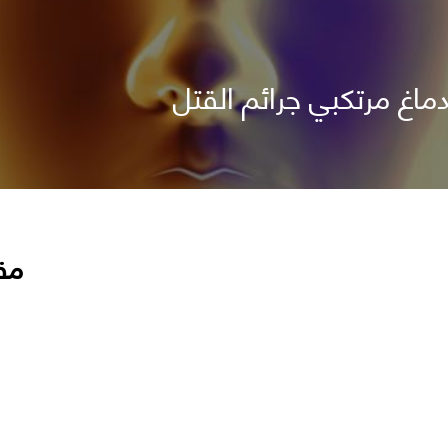
اغ مرتكبي جرائم القتل
مق