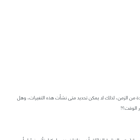
ة من الزمن، لذلك لا يمكن تحديد متى نشأت هذه التغيرات، وهل
ر الوقت؟!
جية (وهي النظرية القائلة بأن جيناتنا تحدد سلوكنا بتأثير ضئيل أو