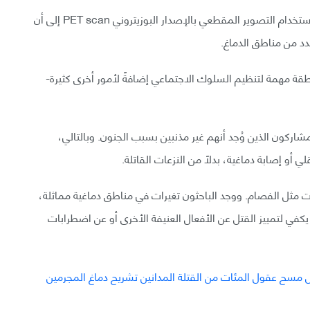
خلصت الدراسات السابقة التي أُجريت في التسعينيات باستخدام التصوير المقطعي بالإصدار البوزيتروني PET scan إلى أن
د من مناطق الدماغ.
قة مهمة لتنظيم السلوك الاجتماعي إضافةً لأمور أخرى كثيرة-
لمشاركون الذين وُجد أنهم غير مذنبين بسبب الجنون. وبالتالي،
أو إصابة دماغية، بدلًا من النزعات القاتلة.
ت مثل الفصام. ووجد الباحثون تغيرات في مناطق دماغية مماثلة،
 يكفي لتمييز القتل عن الأفعال العنيفة الأخرى أو عن اضطرابات