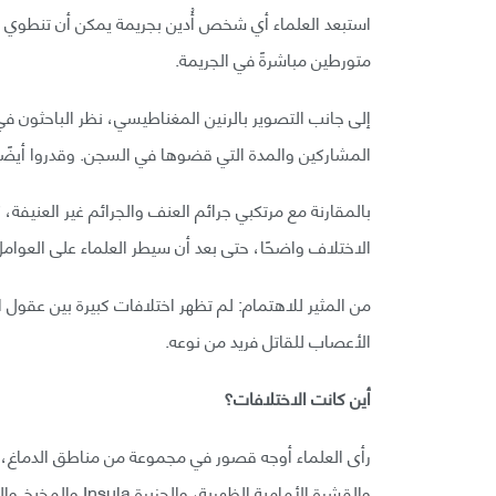
استبعد العلماء أي شخص أُدين بجريمة يمكن أن تنطوي عل
متورطين مباشرةً في الجريمة.
إلى جانب التصوير بالرنين المغناطيسي، نظر الباحثون 
المشاركين والمدة التي قضوها في السجن. وقدروا أيضً
بالمقارنة مع مرتكبي جرائم العنف والجرائم غير العنيفة، 
الاختلاف واضحًا، حتى بعد أن سيطر العلماء على العوامل
من المثير للاهتمام: لم تظهر اختلافات كبيرة بين عقول ا
الأعصاب للقاتل فريد من نوعه.
أين كانت الاختلافات؟
رأى العلماء أوجه قصور في مجموعة من مناطق الدماغ، بم
والقشرة الأمامية الظهرية، والجزيرة Insula والمخيخ والقشرة الحزامية الخلفية.