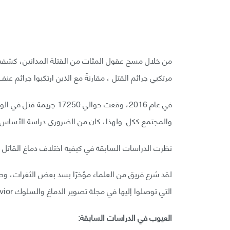
من خلال مسح عقول المئات من القتلة المدانين، كشفت 
مرتكبي جرائم القتل ، مقارنةً مع الذين ارتكبوا جرائم عنف
في عام 2016، وقعت حوالي 
والمجتمع ككل. ولهذا، كان من الضروري دراسة الأساس 
نظرت الدراسات السابقة في كيفية اختلاف دماغ القاتل عن 
لقد شرع فريق من العلماء مؤخرًا بسد بعض الثغرات، وصمم
التي توصلوا إليها في مجلة تصوير الدماغ والسلوك Brain Imaging and Behavior.
العيوب في الدراسات السابقة: