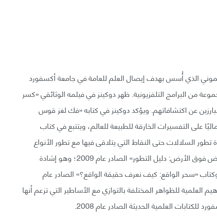
موني الذي أُسس بهدف إيصال العلم للعامة في جامعة أكسفورد
وأنتج مجموعة من البرامج التلفزيونية. ظهر دوكينز في فيلمه الوثائقي «كسر
من العلماء البارزين عن اكتشافاتهم. ويؤكد دوكينز في كتابه «فك لغز قوس
لتطور تتفوق جماليًا على التفسيرات الخارقة للطبيعة للعالم، ويتتبع في كتاب
2 فرع الإنسان في شجرة تطور السلالات حتى النقاط التي يتلاقى فيها مع تطور الأنواع
الأخرى. تشمل المنشورات الأخرى: كتاب «أعظم استعراض فوق الأرض: دليل التطور» الصادر عام 2009؛ وهو إشادة
 وكتاب «سحر الواقع: كيف نعرف حقيقة الواقع؟» الصادر عام
اهيم العلمية للظواهر المختلفة بالتوازي مع الأساطير التي تزعم أنها
للكتابات العلمية الحديثة الصادر عام 2008.