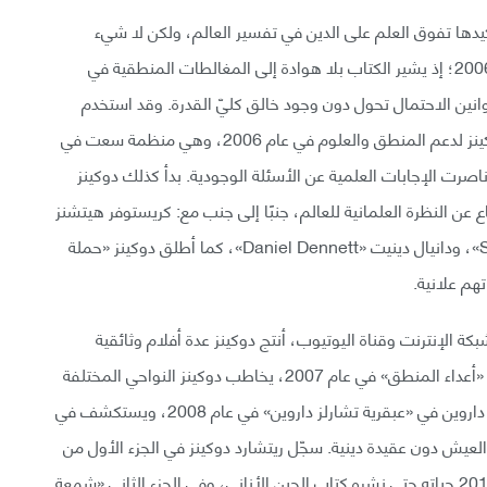
أكيدها تفوق العلم على الدين في تفسير العالم، ولكن لا شيء
يضاهي ردود الفعل على كتابه «وهم الإله» الصادر عام 2006؛ إذ يشير الكتاب بلا هوادة إلى المغالطات المنطقية في
نين الاحتمال تحول دون وجود خالق كليّ القدرة. وقد استخدم
دوكينز هذا الكتاب كمنصة لإطلاق مؤسسة ريتشارد دوكينز لدعم المنطق والعلوم في عام 2006، وهي منظمة سعت في
ناصرت الإجابات العلمية عن الأسئلة الوجودية. بدأ كذلك دوكينز
عن النظرة العلمانية للعالم، جنبًا إلى جنب مع: كريستوفر هيتشنز
«Christopher Hitchens»، سام هاريس «Sam Harris»، ودانيال دينيت «Daniel Dennett»، كما أطلق دوكينز «حملة
 الإنترنت وقناة اليوتيوب، أنتج دوكينز عدة أفلام وثائقية
للتلفزيون، ففي «أصل كل الشرور» في عام 2006، وفي «أعداء المنطق» في عام 2007، يخاطب دوكينز النواحي المختلفة
للمشاكل الناشئة عن الدين والخرافات. ويحتفل بإنجازات داروين في «عبقرية تشارلز داروين» في عام 2008، ويستكشف في
ومعنى الحياة» في عام 2012 تداعيات العيش دون عقيدة دينية. سجّل ريتشارد دوكينز في الجزء الأول من
مذكراته «شهية للتساؤل: صناعة عالم» الصادر في عام 2013 حياته حتى نشره كتاب الجين الأناني، وفي الجزء الثاني «شمعة