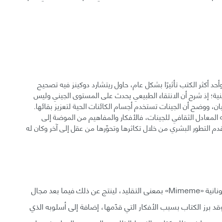
ي عام 1976، وهو كتابه الأول وأحد أكثر الكتب تأثيرًا بشكل عام، حاول ريتشارد دوكينز فيه تصحيح
ينية؛ إذ شرح أن الانتقاء الطبيعي يحدث على المستوى الجيني وليس
ان، ووضح أن الجينات تستخدم أجسام الكائنات الحية لتعزيز بقائها.
 المعادل الثقافي للجينات، فالأفكار والمفاهيم من الموضة إلى
م التطور البشري من خلال تكاثرها وتحوّرها من عقل إلى آخر وكان له
وقد استخدم دوكينز هذا المصطلح باشتقاقه من كلمة يونانية «Mimeme» بمعنى التقليد، لينتج عن ذلك فيما بعد مجال
كامل يُدعى علم التطور الثقافي «Memetics»، وقد برز الكتاب بسبب الأفكار التي قدّمها، إضافة إلى أسلوبه الذي