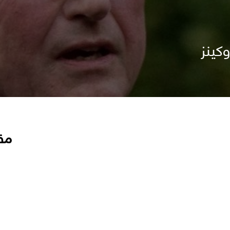
كينز
مق