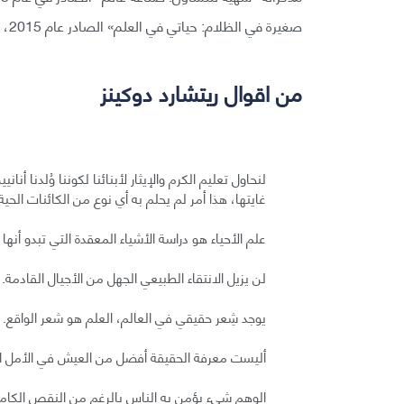
صغيرة في الظلام: حياتي في العلم» الصادر عام 2015، سجّل الأجزاء اللاحقة من حياته المهنية.
من اقوال ريتشارد دوكينز
لنحاول تعليم الكرم والإيثار لأبنائنا لكوننا وُلدنا أن
غايتها، هذا أمر لم يحلم به أي نوع من الكائنات الحية
علم الأحياء هو دراسة الأشياء المعقدة التي تبدو أنه
لن يزيل الانتقاء الطبيعي الجهل من الأجيال القادمة.
يوجد شِعر حقيقي في العالم، العلم هو شعر الواقع.
أليست معرفة الحقيقة أفضل من العيش في الأمل ال
الوهم شيء يؤمن به الناس بالرغم من النقص الكامل