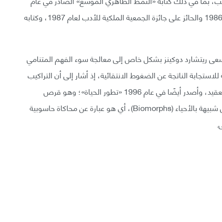
لكتب، بما في ذلك كتابه «النمط الظاهري الموسع» الصادر في عام
1982، وكتابه «صانع الساعات الأعمى» الصادر في عام 1986 والحائز على جائزة الجمعية الملكية للأدب لعام 1987، وكتابه
تابه «صعود جبل اللااحتمال» الصادر عام 1996، سعى ريتشارد دوكينز بشكل خاص إلى معالجة سوء الفهم المتنامي
 للاستجابة الناتجة عن الضغوط الانتقائية، إذ أشار إلى أن التراكيب
المعقدة مثل العين لا تظهر بشكل عشوائي بل تتزايد بالتعقيد، وأصدر أيضًا في عام 1996 «تطور الحياة»؛ وهو قرص
مضغوط تفاعلي يمكن للمستخدمين من خلاله إنشاء بُنى شبيهة بالأحياء (Biomorphs)، أي هو عبارة عن محاكاة حاسوبية
.