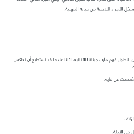
انيين. لنحاول فهم مآرب جيناتنا الأنانية، لأننا عندها قد نستطيع أن نعاكس
.
ا صُممت عن غاية.
زائف.
 في الأدلة.