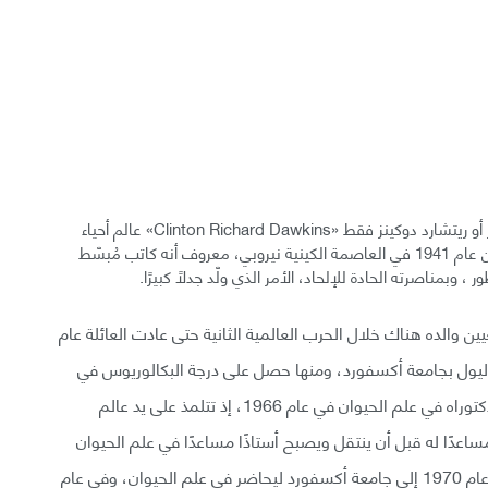
اشهر وافضل اقوال ريتشارد دوكينز - كلينتون ريتشارد دوكينز أو ريتشارد دوكينز فقط «Clinton Richard Dawkins» عالم أحياء
تطوري وعالم سلوك حيواني بريطاني، وُلد في 26 مارس من عام 1941 في العاصمة الكينية نيروبي، معروف أنه كاتب مُبسّط
 وبمناصرته الحادة للإلحاد، الأمر الذي ولّد جدلًا كبيرًا.
ن والده هناك خلال الحرب العالمية الثانية حتى عادت العائلة عام
1، التحق دوكينز بكلية باليول بجامعة أكسفورد، ومنها حصل على درجة البكالوريوس في
علم الحيوان في عام 1962، وعلى درجتي الماجستير والدكتوراه في علم الحيوان في عام 1966، إذ تتلمذ على يد عالم
عدًا له قبل أن ينتقل ويصبح أستاذًا مساعدًا في علم الحيوان
(1967- 1969) في بيركلي في جامعة كاليفورنيا، ثم عاد عام 1970 إلى جامعة أكسفورد ليحاضر في علم الحيوان، وفي عام