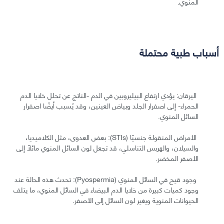
المنوي.
أسباب طبية محتملة
اليرقان: يؤدي ارتفاع البيليروبين في الدم -الناتج عن تحلل خلايا الدم
الحمراء- إلى اصفرار الجلد وبياض العينين، وقد يُسبب أيضًا اصفرار
السائل المنوي.
الأمراض المنقولة جنسيًا (STIs): بعض العدوى، مثل الكلاميديا،
والسيلان، والهربس التناسلي، قد تجعل لون السائل المنوي مائلًا إلى
الأصفر المخضر.
وجود قيح في السائل المنوي (Pyospermia): تحدث هذه الحالة عند
وجود كميات كبيرة من خلايا الدم البيضاء في السائل المنوي، ما يتلف
الحيوانات المنوية ويغير لون السائل إلى الأصفر.