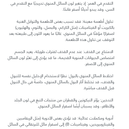
التقدم في العمر: إذ يتغير لون السائل المنوي تدريجيًا مع التقدم في
السن، وقد يبدو أحيانًا أصفر فاتحًا.
تناول أطعمة معينة: فقد تسبب بعض الأطعمة والتوابل الغنية
بالكبريت أو الفيتامينات (مثل الكركم، والبصل، والثوم، والهليون)
اصفرارًا مؤقتًا في السائل المنوي. غالبًا ما يعود اللون إلى طبيعته بعد
التوقف عن تناول هذه الأطعمة.
الامتناع عن القذف: عند عدم القذف لفترات طويلة، يعيد الجسم
امتصاص الحيوانات المنوية القديمة، ما قد يؤدي إلى تغيّر لون السائل
المنوي إلى الأصفر.
اختلاط السائل المنوي بالبول: نظرًا لاستخدام الإحليل نفسه للتبول
والقذف، قد تختلط آثار البول بالسائل المنوي، خاصةً في حال التبول
قبل القذف مباشرة.
التدخين: يؤثر النيكوتين والقطران من منتجات التبغ في لون الجلد
والأظافر، وقد يسببان أيضًا اصفرار السائل المنوي.
أدوية ومكملات غذائية: قد تؤدي بعض الأدوية (مثل الريفامبين
والفينازوبيريدين، وفيتامينات B) إلى اصفرار مائل للبرتقالي في السائل