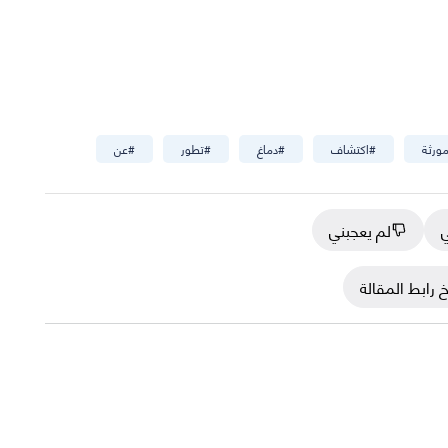
ورثة
#
اكتشاف
#
دماغ
#
تطور
#
عن
ي
لم يعجبني
 رابط المقالة