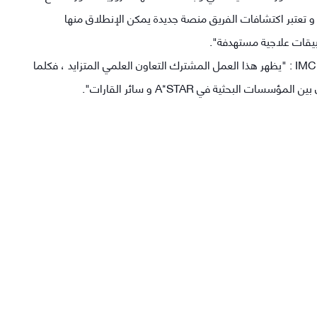
 ، و تعتبر اكتشافات الفريق منصة جديدة يمكن الإنطلاق منها
بيقات علاجية مستهدفة".
بينما قال البروفسور Hong Wanjin المدير التنفيذي لـIMCB : "يظهر هذا العمل المشترك التعاون العلمي المتزايد ، فكلما
لبحثية في A*STAR و سائر القارات".