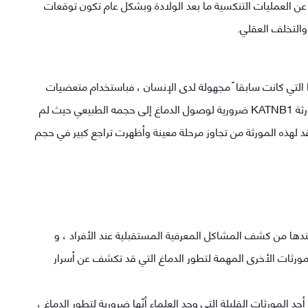
 عن العمليات التنكسية ما بعد الولادة وبشكل عام تكون توقعات
 والتخلف العقلي.
كما أجرى الفريق تجارب واسعة لتحديد وظيفة KATNB1 التي كانت سابقا ً مجهولة لدى الإنسان ، فباستخدام متعضيات
مصممة خصيصاً تفتقر لهذه المورثة أدرك الفريق أن مورثة KATNB1 ضرورية لوصول الدماغ إلى حجمه الطبيعي حيث لم
ئران وأسماك الزرد Zebrafish التي تفتقد لهذه المورثة من تجاوز مرحلة معينة وأظهرت تراجع كبير في حجم
ندها من كشف المشاكل المعرفية المستقبلية عند الأفراد ، و
في البحث عن المورثات الأخرى المهمة لتطور الدماغ التي قد تكشف عن أسرار
Prof. Bir المدير التنفيذي لـIMB : " هذه أحد المورثات القليلة التي وجد العلماء أنّها ضرورية لتطور الدماغ ،