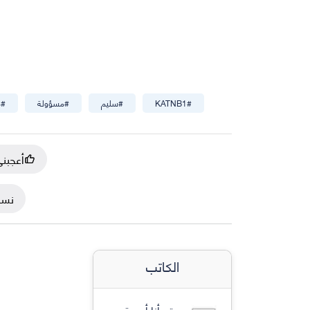
#
KATNB1
#
سليم
#
مسؤولة
#
م
أعجبن
نسخ
الكاتب
موقع أنا أصدق