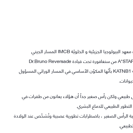
حدد العلماء في معهد A*STAR للبيولوجيا الطبية IMB و معهد البيولوجيا الجزيئية و الخلويّة IMCB المسار الجيني
المسؤول عن الحجم الكبير للدماغ البشري، و قام فريق A*STAR من سنغافورة تحت قيادة Dr.Bruno Reversade
بالتعاون مع Harvard Medical School بتحديد المورثة KATNB1 بأنّها المكوّن الأساسي في المسار الوراثي المسؤول
يوانات.
ل طبيعي ولكن رأس صغير جداً أن هؤلاء يعانون من طفرات في
Micr ، والتي تعني باللاتينية الرأس الصغير ، باضطرابات تطورية عصبية وتُشخّص عند الولادة
طبيعي.