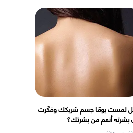
 لمست يومًا جسم شريكك وفكّرت
 بشرته أنعم من بشرتك؟
22 سبتمبر ، 2015