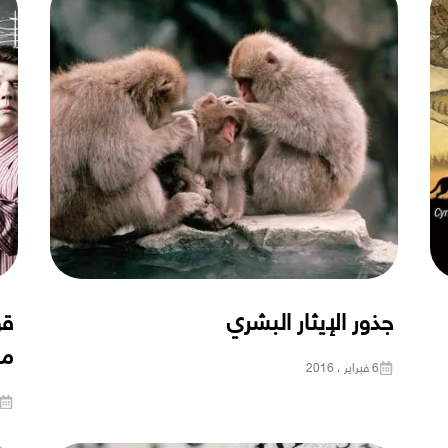
جذور الإيثار البشري
قو
مع
6 فبراير ، 2016