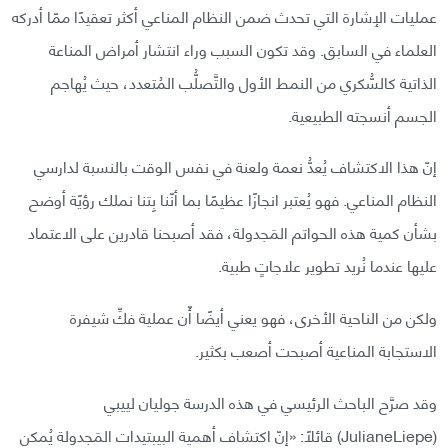
عمليات الإشارة التي تحدث ضمن النظام المناعي أكثر تعقيدًا ممّا أدركه
العلماء في السابق. وقد تكون السبب وراء انتشار أمراض المناعة
الذاتية كالسُّكري من النمط الأول والتَّصلُّب المُتعدد، حيث يُهاجم
الجسم أنسجته الطبيعية.
إنّ هذا الاكتشاف يُعدُّ نعمة ولعنة في نفس الوقت بالنسبة لدارسي
النظام المناعي. فهو يُعتبر انجازًا عظيمًا بما أنّنا بِتنا نملك رؤيًة أوضح
بشأن كمية هذه الحواتم المَجدولة، فقد أصبحنا قادرين على الاعتماد
عليها عندما نُريد تطوير علاجاتٍ طبية.
ولكن من الناحية الأخرى، فهو يعني أيضًا أّن عملية فكِّ شيفرة
الاستجابة المناعية أصبحت أصعب بكثير.
وقد صرَّح الباحث الرئيسي في هذه الدرسة جوليان لييبي
(JulianeLiepe) قائلًا: «إنّ اكتشاف أهمية البيبتيدات المَجدولة يُمكن