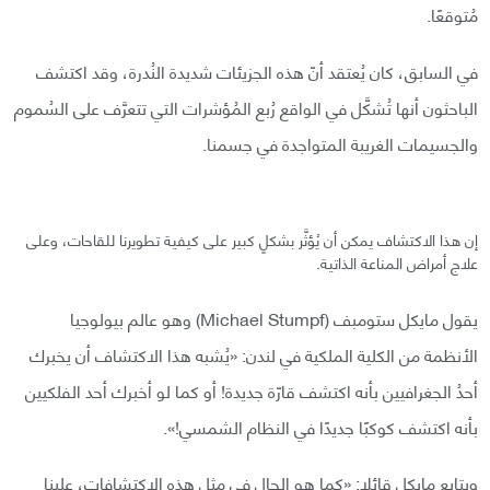
مُتوقعًا.
في السابق، كان يُعتقد أنّ هذه الجزيئات شديدة النُدرة، وقد اكتشف
الباحثون أنها تُشكَّل في الواقع رُبع المُؤشرات التي تتعرَّف على السُموم
والجسيمات الغريبة المتواجدة في جسمنا.
إن هذا الاكتشاف يمكن أن يُؤثَّر بشكلٍ كبير على كيفية تطويرنا للقاحات، وعلى
علاج أمراض المناعة الذاتية.
يقول مايكل ستومبف (Michael Stumpf) وهو عالم بيولوجيا
الأنظمة من الكلية الملكية في لندن: «يُشبه هذا الاكتشاف أن يخبرك
أحدُ الجغرافيين بأنه اكتشف قارّة جديدة! أو كما لو أخبرك أحد الفلكيين
بأنه اكتشف كوكبًا جديدًا في النظام الشمسي!».
ويتابع مايكل قائلا: «كما هو الحال في مثل هذه الاكتشافات، علينا