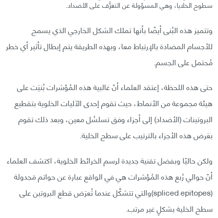
سطوح الخلايا، وهي المسؤولة عن التعرُّف على الأضداد.
وتتميز هذه البُنى أيضًا بأنها تملك الشكل الخارجي الذي يسمح
للأجسام المضادة بالإرتباط معا، وبهذه الطريقة يتم إبطال تأثير أي خطر
مُحتمل على الجسم.
حتى هذه اللحظة، إعتقد العلماء أنّ غالبية هذه المُؤشرات بُنيَت على
هيئة مجموعة من الأنماط، حيث تقوم إحدى الآليات الخلوية بتقطيع
البروتينات (الأضداد) إلى أجزاء وفق تسلسُل معين، وبعد ذلك تقوم
بعَرض هذه الأجزاء بالترتيب على سطح الخلية.
ولكن حاليًا وبفضل تقنية جديدة لرسم الخرائط الخلوية، اكتشف العلماء
أنّ حوالي رُبع هذه المُؤشرات هي في الواقع عبارة عن حواتم مَجدولة
(spliced epitopes)والتي تتشكَّل عندما تُعرَض قطع البروتين على
سطح الخلية بشكلٍ غير مرتب.