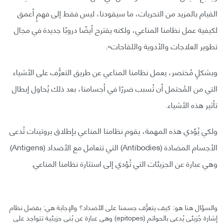
القيام بالمزيد من التحريات، ما سيقودنا، ليس فقط إلى فهمٍ أعمق
لكيفية عمل نظامنا المناعي، ولكنه يقترح أيضًا دروبًا جديدة في مجال
تطوير العلاجات والأدوية واللقاحات».
وبشكلٍ مُختصر، يعمل نظامنا المناعي عن طريق التعرُّف على الأشياء
التي من المُحتمل أن تُسبب ضررًا في أجسامنا، بعد ذلك يُحاول إبطال
تأثير هذه الأشياء.
ولكي يُؤدي هذه المهمة، يقوم نظامنا المناعي بإطلاق بروتينات تُدعى
الأجسام المضادة (Antibodies) التي تتعامل مع الأضداد (Antigens)
وهي عبارة عن الجزيئات التي تُؤدي إلى استثارة نظامنا المناعي.
والسؤال هنا هو: كيف يتعرُّف جسمنا على الأضداد؟ والإجابة هي: بفضل نظام
إشارة جُزيئي يُدعى بالحواتم (epitopes) وهي عبارة عن بُنى جزيئية تتواجد على