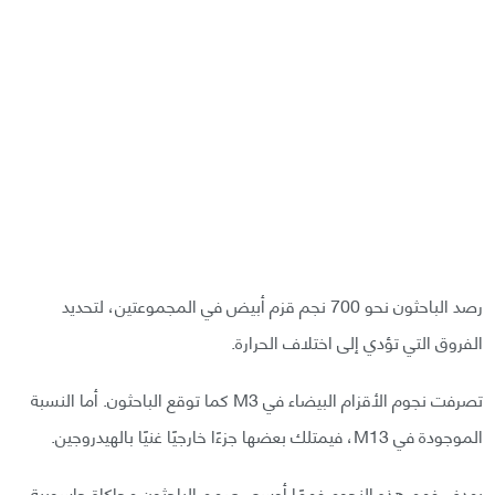
رصد الباحثون نحو 700 نجم قزم أبيض في المجموعتين، لتحديد
الفروق التي تؤدي إلى اختلاف الحرارة.
تصرفت نجوم الأقزام البيضاء في M3 كما توقع الباحثون. أما النسبة
الموجودة في M13، فيمتلك بعضها جزءًا خارجيًا غنيًا بالهيدروجين.
بهدف فهم هذه النجوم فهمًا أوسع، صمم الباحثون محاكاة حاسوبية