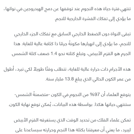
تنتهي فترة حياة هذه النجوم عند توقفها عن دمج الهيدروجين في نواتها،
ما يؤدي إلى تفكك القشرة الخارجية للنجم.
تبقى النواة دون الضغط الخارجي السابق مع تفكك الجزء الخارجي
للنجم، ما يؤدي إلى انهيارها مكونةً جرمًا ذا كثافة عالية للغاية. هذا
الجرم هو القزم الأبيض، وتبلغ كتلته نحو 1.4 ضعف كتلة الشمس.
هذه الأجرام ذات حرارة عالية للغاية، تتطلب وقتًا طويلًا لكي تبرد، أطول
من عمر الكون الحالي الذي يبلغ 13.8 مليار سنة.
يتوقع العلماء أن 97% من النجوم في الكون -متضمنةً الشمس-
ستنتهي حياتها هكذا. بواسطة هذه البيانات، يُمكن توقع نهاية الكون.
تمكن علماء الفلك من تحديد الوقت الذي يستغرقه القزم الأبيض
ليبرد، ما يعني أن معرفتنا بكتلة هذا النجم وحرارته سيساعدنا على