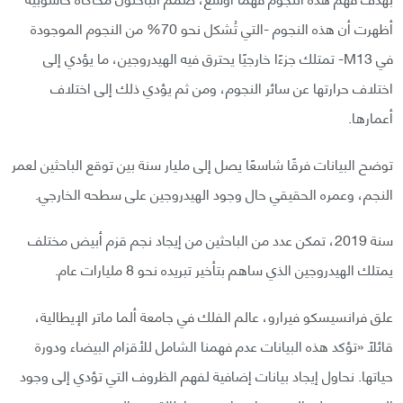
أظهرت أن هذه النجوم -التي تُشكل نحو 70% من النجوم الموجودة
في M13- تمتلك جزءًا خارجيًا يحترق فيه الهيدروجين، ما يؤدي إلى
اختلاف حرارتها عن سائر النجوم، ومن ثم يؤدي ذلك إلى اختلاف
أعمارها.
توضح البيانات فرقًا شاسعًا يصل إلى مليار سنة بين توقع الباحثين لعمر
النجم، وعمره الحقيقي حال وجود الهيدروجين على سطحه الخارجي.
سنة 2019، تمكن عدد من الباحثين من إيجاد نجم قزم أبيض مختلف
يمتلك الهيدروجين الذي ساهم بتأخير تبريده نحو 8 مليارات عام.
علق فرانسيسكو فيرارو، عالم الفلك في جامعة ألما ماتر الإيطالية،
قائلًا «تؤكد هذه البيانات عدم فهمنا الشامل للأقزام البيضاء ودورة
حياتها. نحاول إيجاد بيانات إضافية لفهم الظروف التي تؤدي إلى وجود