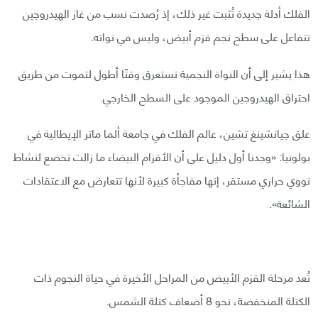
الفلك أدلة جديدة تُثبت غير ذلك، إذ رُصدت نسب من غاز الهيدروجين
تتفاعل على سطح نجم قزم أبيض، وليس في نواته.
هذا يشير إلى أن النواة النجمية تستغرق وقتًا أطول لتموت من طريق
احتراق الهيدروجين الموجود على السطح الخارجي.
علق جيانشينغ تشين، عالم الفلك في جامعة ألما ماتر الإيطالية في
بولونيا: «وجدنا أول دليل على أن الأقزام البيضاء ما زالت تخضع لنشاط
نووي حراري مستقر، إنها مفاجأة كبيرة لأنها تتعارض مع الاعتقادات
الشائعة».
تُعد مرحلة القزم الأبيض من المراحل الأخيرة في حياة النجوم ذات
الكتلة المنخفضة، نحو 8 أضعاف كتلة الشمس.