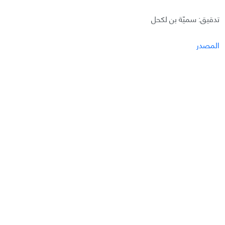
تدقيق: سميّة بن لكحل
المصدر