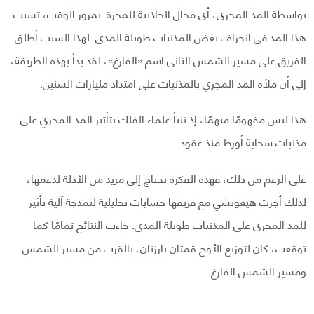
بواسطة المد المجري، أي مجال الجاذبية للمجرة. بمرور الوقت، تسبب
هذا المد في انحراف بعض المذنبات طويلة المدى. لهذا السبب أطلق
الفريق على مسير الشمس الثاني اسم «الفارغ»، لقد بدأ بهذه الطريقة،
إلى أن ملأه المد المجري بالمذنبات على امتداد مليارات السنين.
هذا ليس مفهومًا مبهمًا، إذ تنبأ علماء الفلك بتأثير المد المجري على
مذنبات سحابة أورط منذ عقود.
على الرغم من ذلك، فهذه الفكرة تحتاج إلى مزيد من الأدلة لدعمها،
لذلك أجرت هيغوتشي مع فريقها حسابات تحليلية لنمذجة آلية تأثير
للمد المجري على المذنبات طويلة المدى. جاءت النتائج تمامًا كما
توقعت، كان لتوزيع الأوج قمتان بارزتان، بالقرب من مسير الشمس
ومسير الشمس الفارغ.