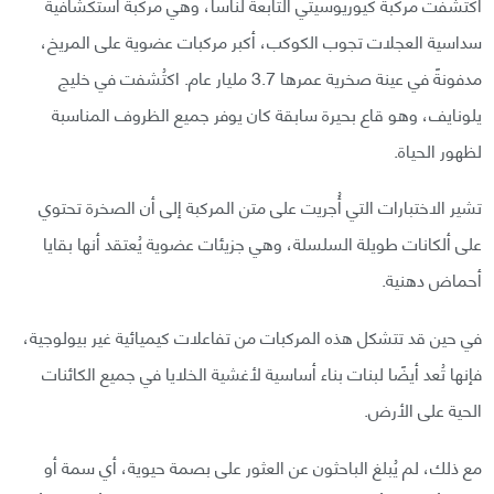
اكتشفت مركبة كيوريوسيتي التابعة لناسا، وهي مركبة استكشافية
سداسية العجلات تجوب الكوكب، أكبر مركبات عضوية على المريخ،
مدفونةً في عينة صخرية عمرها 3.7 مليار عام. اكتُشفت في خليج
يلونايف، وهو قاع بحيرة سابقة كان يوفر جميع الظروف المناسبة
لظهور الحياة.
تشير الاختبارات التي أُجريت على متن المركبة إلى أن الصخرة تحتوي
على ألكانات طويلة السلسلة، وهي جزيئات عضوية يُعتقد أنها بقايا
أحماض دهنية.
في حين قد تتشكل هذه المركبات من تفاعلات كيميائية غير بيولوجية،
فإنها تُعد أيضًا لبنات بناء أساسية لأغشية الخلايا في جميع الكائنات
الحية على الأرض.
مع ذلك، لم يُبلغ الباحثون عن العثور على بصمة حيوية، أي سمة أو