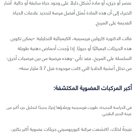
عنصر أو جزيء أو مادة تُشكل دليلًا على وجود حياة سابقة أو حالية. أشار
الخبراء إلى أن هذه المادة تُمثل أفضل فرصة لتحديد علامات الحياة
القديمة على المريخ.
قالت الدكتورة كارولين فريسينيه، الكيميائية التحليلية: «يمكن تكوين
هذه الجزيئات كيميائيًا أو حيويًا. إذا وُجدت أحماض دهنية طويلة
السلسلة على المريخ، فقد تأتي -وهذه فرضية من بين فرضيات أخرى-
من تحلل أغشية الخلايا التي كانت موجودة قبل 3.7 مليار سنة».
أكبر المركبات العضوية المكتشفة:
في الدراسة الجديدة، طورت فريسينيه وزملاؤها إجراءً جديدًا لتحليل جزء أكبر من
عينة الحجر الطيني.
نتيجةً لذلك، اكتشفت مركبة كيوريوسيتي جزيئات عضوية أكبر بكثير،