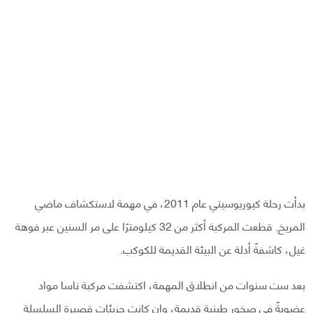
بدأت رحلة كيوريوسيتي عام 2011، في مهمة لاستكشاف ماضي
المريخ. قطعت المركبة أكثر من 32 كيلومترًا على مر السنين عبر فوهة
غيل، كاشفةً أدلة عن البيئة القديمة للكوكب.
بعد ست سنوات من انطلاق المهمة، اكتشفت مركبة ناسا مواد
عضويةً في صخور طينية قديمة، وإن كانت جزيئات قصيرة السلسلة