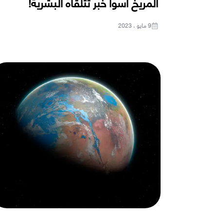
المريخ أسوأ خبر تتلقاه البشرية!
9 مايو ، 2023