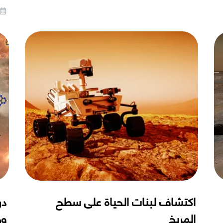
اكتشاف لبنات الحياة على سطح
در
المريخ
وج