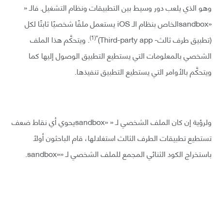
وهو الذي يلعب دور وسيط بين التطبيقات ونظام التشغيل. فالـ «
«sandboxالخاص بنظام الـ iOS يستعمل ملفًا شخصيًا ثابتًا لكل
*(1)
(تطبيق طرف ثالث- Third-party app)
. ويتحكَّم هذا الملف
الشخصي بالمعلومات التي يستطيع التطبيق الوصول إليها كما
ويتحكَّم بالأوامر التي يستطيع التطبيق تنفيذها.
ولرؤية إن كان الملف الشخصي لـ « «sandboxيحوي أي نقاط ضعف
تستطيع تطبيقات الطرف الثالث استغلالها، قام الباحثون أولًا
باستخراج الكود الثنائي المجمع للملف الشخصي لـ ««sandbox.