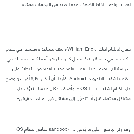
iPad . وتجعل نقاط الضعف هذه العديد من الهجمات ممكنة.
فقال (ويليام اينك- William Enck)، وهو مساعد بروفيسور في علوم
الكمبيوتر في جامعة ولاية شمال كارولينا وهو أيضًا كاتب مشارك في
الدراسة التي تصف هذا العمل: «لقد قمنا بالعديد من الأبحاث على
أنظمة تشغيل الأندرويد- Android، فأردنا أن نُلقي نظرة أقرب وأوضح
على نظام تشغيل آبل الـ iOS». وأضاف: «كان هدفنا التعرُّف على
مشاكل محتملة قبل أن تتحوَّل إلى مشاكل في العالم الحقيقي».
وقد ركَّز الباحثون على ما يُدعى بـ « «sandboxالخاص بنظام iOS ،