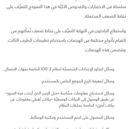
سلسلة من الاختبارات والفحوص الآليَّة في هذا النموذج للتعرُّف على
نقاط الضعف المحتملة.
واستطاع الباحثون في النهاية التعرُّف على نقاط ضعف تُمكِّنهم من
القيام بأنواع مختلفة من الهجمات باستخدام تطبيقات الطرف الثالث.
وتتضمن هذه الهجمات:
وسائل لتجاوز الإعدادات الشخصيَّة لنظام الـ iOS الخاصة بجهات الاتصال.
وسائل لمعرفة تاريخ الموقع الخاص بالمستخدم.
وسائل لاستنتاج معلومات حسَّاسة «مثل الزمن الذي أخِذت فيه الصور»
عن طريق الوصول إلى البيانات الوصفيَّة «بيانات تُعطي معلومات عن
بيانات أخرى» الخاصة بملفات النظام.
وسائل للحصول على اسم المستخدم ومكتبة الوسائط.
وسائل لاستهلاك مساحة من قرص التخزين لا يمكن استعادتها حتى بعد