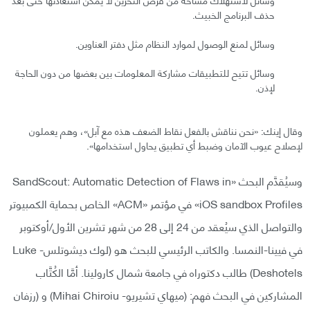
حذف البرنامج الخبيث.
وسائل لمنع الوصول لموارد النظام مثل دفتر العناوين.
وسائل تتيح للتطبيقات مشاركة المعلومات بين بعضها من دون الحاجة
لإذن.
وقال إينك: «نحن نناقش بالفعل نقاط الضعف هذه مع آبل»، وهم يعملون
لإصلاح عيوب الآمان وضبط أي تطبيق يحاول استخدامها».
وسيُقدَّم البحث «SandScout: Automatic Detection of Flaws in
iOS sandbox Profiles» في مؤتمر «ACM» الخاص بحماية الكمبيوتر
والتواصل الذي سيُعقد من 24 إلى 28 من شهر تشرين الأول/أوكتوبر
في فيينا-النمسا. والكاتب الرئيسي للبحث هو (لوك ديشوتلس- Luke
Deshotels) طالب دكتوراه في جامعة شمال كارولينا. أمَّا الكُتَّاب
المشاركين في البحث فهم: (ميهاي تشيريو- Mihai Chiroiu) و (رزفان