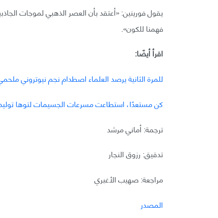
يقول فورينين: «أعتقد بأن العصر الذهبي لموجات الجاذبي
فهمنا للكون».
اقرأ أيضًا:
للمرة الثانية يرصد العلماء اصطدام نجم نيوتروني ملحمي
كن مستعدًا، استطاعت مسرعات الجسيمات لتوها توليد تص
ترجمة: أماني مرشد
تدقيق: رزوق النجار
مراجعة: صهيب الأغبري
المصدر