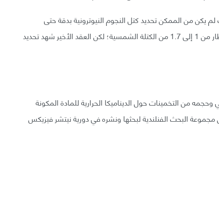
 لنجم نيوتروني عام 1967، ومع ذلك لم يكن من الممكن تحديد كتل النجوم النيوترونية بدقة حتى
العشرين عامًا الماضية. تتراوح كتلة هذه النجوم ضمن إطار من 1 إلى 1.7 من الكتلة الشمسية؛ لكن العقد الأخير شهد تحديد
حجمه من التخمينات حول الديناميكا الحرارية للمادة المكونة
جموعة البحث الفنلندية لبحثها ونشره في دورية نيتشر فيزيكس