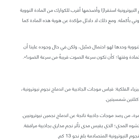
 النيوترونية استقرارًا وأضخمها أقرب للكوارك من المادة النووية
روني بأكمله. ومع ذلك لا دلائل مؤكدة عن هوية هذه المادة كما
النووية وحدها لهو احتمال ضئيل، ولكن في حال وجوده علينا أن
ادة وقتها؛ كأن تكون سرعة الصوت قريبةً من سرعة الضوء!».
ياء الفلكية: قياس موجات الجاذبية من اندماج نجوم نيوترونية،
 كتلتين شمسيتين.
و، ولأول مرة، من رصد موجات جاذبية ناتجة عن اندماج نجمين نيوترونيين.
شوه المدي؛ الذي يقيس مدى تأثر نجم مداري بجاذبية مرافقة.
لنيوترونية المتصادمة بلغ نحو 13 كم.