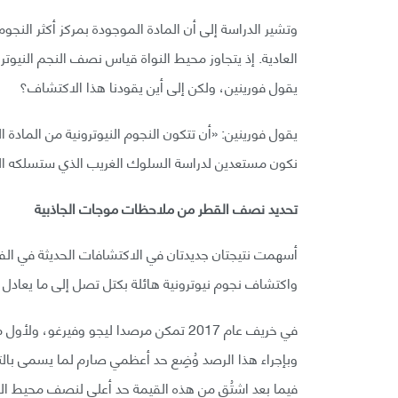
وتشير الدراسة إلى أن المادة الموجودة بمركز أكثر النجوم
العادية. إذ يتجاوز محيط النواة قياس نصف النجم النيوت
يقول فورينين، ولكن إلى أين يقودنا هذا الاكتشاف؟
يقول فورينين: «أن تتكون النجوم النيوترونية من المادة 
نكون مستعدين لدراسة السلوك الغريب الذي ستسلكه الم
تحديد نصف القطر من ملاحظات موجات الجاذبية
أسهمت نتيجتان جديدتان في الاكتشافات الحديثة في الفيز
واكتشاف نجوم نيوترونية هائلة بكتل تصل إلى ما يعادل
في خريف عام 2017 تمكن مرصدا ليجو وفيرغ
وبإجراء هذا الرصد وُضِع حد أعظمي صارم لما يسمى بالت
فيما بعد اشتُق من هذه القيمة حد أعلى لنصف محيط النجوم ا