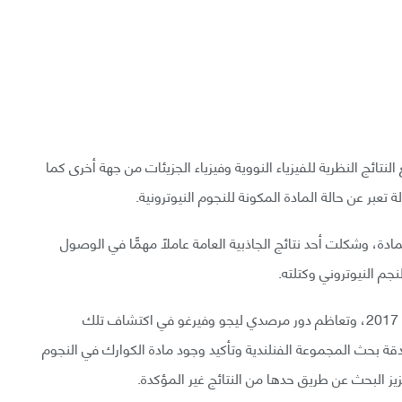
ائج النظرية للفيزياء النووية وفيزياء الجزيئات من جهة أخرى كما
تعبر عن حالة المادة المكونة للنجوم النيوترونية.
دة، وشكلت أحد نتائج الجاذبية العامة عاملًا مهمًّا في الوصول
نجم النيوتروني وكتلته.
رُصد عدد من النجوم النيوترونية المندمجة منذ خريف عام 2017، وتعاظم دور مرصدي ليجو وفيرغو في اكتشاف تلك
دقة بحث المجموعة الفنلندية وتأكيد وجود مادة الكوارك في النجوم
يز البحث عن طريق حدها من النتائج غير المؤكدة.