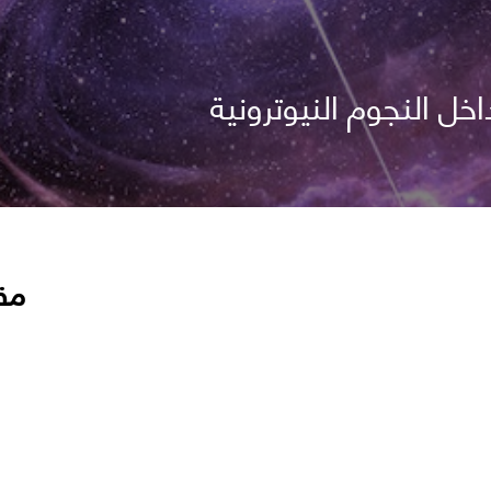
خل النجوم النيوترونية
مق