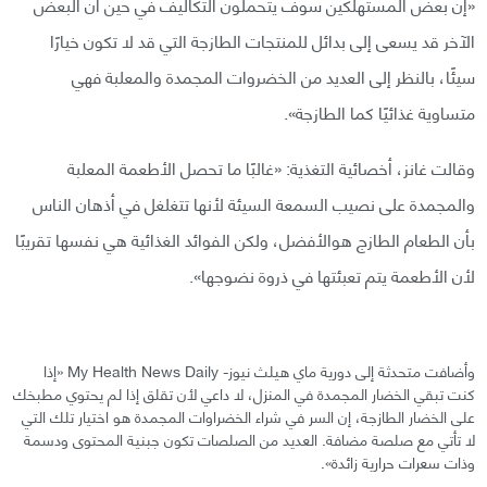
«إن بعض المستهلكين سوف يتحملون التكاليف في حين أن البعض
الآخر قد يسعى إلى بدائل للمنتجات الطازجة التي قد لا تكون خيارًا
سيئًا، بالنظر إلى العديد من الخضروات المجمدة والمعلبة فهي
متساوية غذائيًا كما الطازجة».
وقالت غانز، أخصائية التغذية: «غالبًا ما تحصل الأطعمة المعلبة
والمجمدة على نصيب السمعة السيئة لأنها تتغلغل في أذهان الناس
بأن الطعام الطازج هوالأفضل، ولكن الفوائد الغذائية هي نفسها تقريبًا
لأن الأطعمة يتم تعبئتها في ذروة نضوجها».
وأضافت متحدثة إلى دورية ماي هيلث نيوز- My Health News Daily «إذا
كنت تبقي الخضار المجمدة في المنزل، لا داعي لأن تقلق إذا لم يحتوي مطبخك
على الخضار الطازجة، إن السر في شراء الخضراوات المجمدة هو اختيار تلك التي
لا تأتي مع صلصة مضافة. العديد من الصلصات تكون جبنية المحتوى ودسمة
وذات سعرات حرارية زائدة».