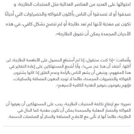
احتوائها على العديد من العناصر الغذائية مثل المنتجات الطازجة. و
صدقوا أو لا تصدقوا أن الناس يأكلون الفواكه والخضراوات التي أحيانًا
تكون غير مغذية لأنها لم تعد طازجة أو لم تنضج بشكل كافي، في هذه
الأحيان المجمدة يمكن أن تفوق الطازجة».
وأضافت: «إذا كنت ستقول، إذا لم أستطع الحصول على الأطعمة الطازجة، لن
آكلها، أعتقد أن هذا عذر سيء!، وأنا أشجع المستهلكين على إعادة التفكير في
هذا المفهوم، وينبغي أن يشعر الناس بالراحة وعدم القلق إذا كانوا يشترون
الفواكه والخضروات المجمدة، طالما لا توجد الدهون المضافة والسكريات،
فإنهم يقومون بتوفير التغذية الكافية لأسرهم».
تمريرة: مع ارتفاع تكلفة المنتجات الطازجة، يجب على المستهلكين أن يعرفوا أن
الفواكه والخضار المعلبة والمجمدة يمكن أن تكون مغذية كما الحال في
الطازجة، طالما أنها لا تأتي مع الأملاح المضافة والسكر أو الصلصات الدسمة.