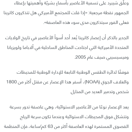
وعلّق شيبرد على تسمية الأعاصير بأسماءٍ بشريّة وأهميتها بإعطاء
الجمهور نقطة مرجعية: «إذا قلت للمجتمع الأميركي هل تتذكرون كاترينا
فعلى الفور سيتذكرون مدى سوء هذه العاصفة».
الجدير بالذكر أن إعصار كاترينا يُعد أحد أسوأ الأعاصير في تاريخ الولايات
المتحدة الأميركية التي اجتاحت المناطق الساحلية في ألاباما ولويزيانا
وميسيسيبي صيف عام 2005.
فوفقًا لدائرة الطقس الوطنية التابعة للإدارة الوطنية للمحيطات
والغلاف الجوي (NOAA)، أسفر هذا الإعصار عن مقتل أكثر من 1800
شخص وتدمير العديد من المنازل.
يعد الإعصار نوعًا من الأعاصير الاستوائية، وهي عاصفة تدور بسرعة
وتتشكل فوق المحيطات الاستوائية وعندما تكون سرعة الرياح
القصوى المستمرة لهذه العاصفة أكثر من 63 كم/ساعة، فإن المنظمة