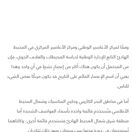
وفقًا لمركز الأعاصير الوطني ومركز الأعاصير المركزي في المحيط
الهادئ التابع للإدارة الوطنية لدراسة المحيطات والغلاف الجوي، فإن
من المحتمل أن يكون هناك أكثر من إعصارٍ نشطٍ في آنٍ واحد وهذا
يعني أن اسم الإعصار القائم على التاريخ قد يكون مربكًا بعض الشيء
للناس.
أما في مناطق البحر الكاريبي وخليج المكسيك وشمال المحيط
الأطلسي فتُستخدم قائمة واحدة بأسماء العواصف الشديدة أما
منطقة شرق شمال المحيط الهادئ فتستخدم قائمة أخرى، وكلتاهما
تُستخدمان في دورة مدتها ست سنوات وبعد ذلك تتكرران.