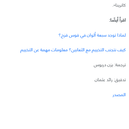
كاترينا».
اقرأ أيضًا:
لماذا توجد سبعة ألوان في قوس قزح؟
كيف نتجنب التخييم مع الثعابين؟ معلومات مهمة عن التخييم
ترجمة: يزن دريوس
تدقيق: رائد عثمان
المصدر