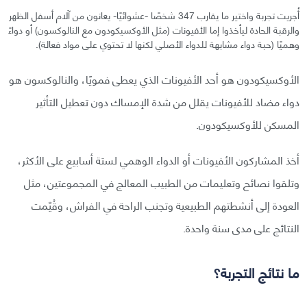
أُجريت تجربة واختير ما يقارب 347 شخصًا -عشوائيًا- يعانون من آلام أسفل الظهر
والرقبة الحادة ليأخذوا إما الأفيونات (مثل الأوكسيكودون مع النالوكسون) أو دواءً
وهميًا (حبة دواء مشابهة للدواء الأصلي لكنها لا تحتوي على مواد فعالة).
الأوكسيكودون هو أحد الأفيونات الذي يعطى فمويًا، والنالوكسون هو
دواء مضاد للأفيونات يقلل من شدة الإمساك دون تعطيل التأثير
المسكن للأوكسيكودون.
أخذ المشاركون الأفيونات أو الدواء الوهمي لستة أسابيع على الأكثر،
وتلقوا نصائح وتعليمات من الطبيب المعالج في المجموعتين، مثل
العودة إلى أنشطتهم الطبيعية وتجنب الراحة في الفراش، وقُيّمت
النتائج على مدى سنة واحدة.
ما نتائج التجربة؟