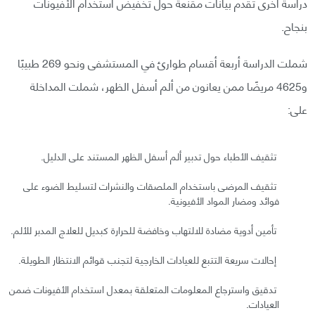
دراسة أخرى تقدم بيانات مقنعة حول تخفيض استخدام الأفيونات
بنجاح.
شملت الدراسة أربعة أقسام طوارئ في المستشفى ونحو 269 طبيبًا
و4625 مريضًا ممن يعانون من ألم أسفل الظهر، شملت المداخلة
على:
تثقيف الأطباء حول تدبير ألم أسفل الظهر المستند على الدليل.
تثقيف المرضى باستخدام الملصقات والنشرات لتسليط الضوء على
فوائد ومضار المواد الأفيونية.
تأمين أدوية مضادة للالتهاب وخافضة للحرارة كبديل للعلاج المدبر للألم.
إحالات سريعة التتبع للعيادات الخارجية لتجنب قوائم الانتظار الطويلة.
تدقيق واسترجاع المعلومات المتعلقة بمعدل استخدام الأفيونات ضمن
العيادات.