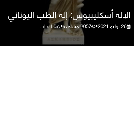
الإله أسكليبيوس: إله الطب اليوناني
26 يوليو 2021
2057
مشاهدة
0
اعجاب
•
•