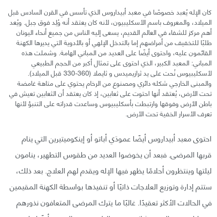
كان الإله يُعبد خصوصًا في معبد أبيداروس الذي تأسس في القرن السادس قبل
الميلاد، والمعروف باسم الأسكليبيون، لأنه كان يعتقد أنه وُلِد فوق جبل. ويُعد
أهم مركز للشفاء في العالم القديم، يسعى إليه الناس من جميع أنحاء اليونان
طلبًا للتخفيف من أمراضهم إما بالتدخل الإلهي أو بالأدوية التي يديرها الكهنة
القائمون عليه، واحتوى أيضًا على العديد من المباني الهامة. وشملت هذه
المباني: المعبد الكبير، الذي احتوى على تمثال أكبر من الحجم الطبيعي
لأسكليبيوس نُحت على يد ثرازيميدس و ثايملا (360-330 قبل الميلاد).
والمبنى الخارجي شكله دائري ومصنوع من الرخام يحتوي على متاهة غامضة
تحت الأرض، يُعتقد أنها احتوت على ثعابين، إذ كان يعتقد أن الثعابين تعيش في
باطن الأرض وفوقها وارتبطت بأسكليبيوس وساعدت قدراته على التنبؤ لأنها
تعرف الأسرار الخفية تحت الأرض.
احتوى معبد أبيداروس أيضًا عمودَي أباتو أو إينكوميتيرين التي ينام
قربها المرضى. فبعد أن يخوضوا العديد من طقوس التطهير، ينامون
ليلتها وينتظرون أحلامًا يظهر فيها الإله ويقدم لهم العلاج. بعد ذلك،
ستتم إدارة وتوزيع العلاجات ذاتيًا أو تنفيذها بواسطة الكهنة المقيمين
في الحالات الأكثر تعقيدًا. غالبًا ما يترك المرضى المتعافون نذورهم