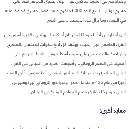
وهداياهم في المعبد شاكرين عون الإله. يحتوي الموقع أيضًا على
مسرح يوناني يتسع لنحو 6000 متفرج ويعد أفضل مسرح مُحافظ عليه
في اليونان وما يزال قيد الاستخدام حتى اليوم.
كان أبيداروس أيضًا موقعًا لمهرجان أسكليبيا الهيليني، الذي تأسس في
القرن الخامس قبل الميلاد ويعُقد كل أربع سنوات للاحتفال بالمسرح
والرياضة والموسيقى على شرف أسكليبيوس. حافظ الموقع على
أهميته في العصر الروماني، وأضيفت العديد من المباني في القرن
الثاني الميلادي تحت رعاية السيناتور الروماني أنطونيوس. غُلق المعبد
أخيرًا في عام 426 م عندما أصدر الإمبراطور الروماني ثيودوسيوس
الثاني مرسومًا بإغلاق جميع المواقع الوثنية في اليونان.
معابد أخرى:
معبد مقدس ثانٍ بُني على شرف إله الطب كان في أثينا ويقع تحديدًا أسفل