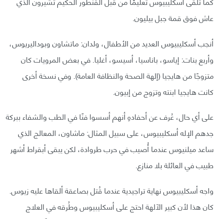
كما تلقى أسكليبيوس تعليمًا من قبل القنطور الحكيم تشيرون الذي
عاش فوق قمة جبل بيليون.
أنجب أسكليبيوس العديد من الأطفال، ولدان: ماتشاون وبوداليريوس،
وأربع بنات: إياسو، باناسيا، أسيسو، أغليا. في بعض المرويات كان
متزوجًا من هايجيا (إلهة الصحة والنظافة العامة). وفي نسخة أخرى
كانت هايجيا ابنته وتزوج من إبيون.
على أي حال، عُرف عن أحفادهِ أنهم أسسوا فنًا في الطب والشفاء ببركة
جدهم الإله أسكليبيوس، على سبيل المثال: ماشاون، المعالج الذي
ساعد ميلنيوس عندما أُصيب في حرب طروادة، لكن يبقى أبقراط أشهر
طبيب في العائلة بلا منازع.
واجه أسكليبيوس نهاية تراجيدية عندما قُتل بصاعقة ألقاها عليه زيوس.
كان هذا لأن كبير الآلهة احتج على أسكليبيوس وطُرقه في العلاج