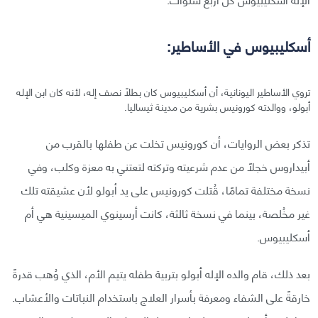
أسكليبيوس في الأساطير:
تروي الأساطير اليونانية، أن أسكليبيوس كان بطلًا نصف إله، لأنه كان ابن الإله
أبولو، ووالدته كورونيس بشرية من مدينة ثيساليا.
تذكر بعض الروايات، أن كورونيس تخلت عن طفلها بالقرب من
أبيداروس خجلًا من عدم شرعيته وتركته لتعتني به معزة وكلب، وفي
نسخة مختلفة تمامًا، قُتلت كورونيس على يد أبولو لأن عشيقته تلك
غير مخُلصة، بينما في نسخة ثالثة، كانت أرسينوي الميسينية هي أم
أسكليبيوس.
بعد ذلك، قام والده الإله أبولو بتربية طفله يتيم الأم، الذي وُهب قدرةً
خارقةً على الشفاء ومعرفة بأسرار العلاج باستخدام النباتات والأعشاب.