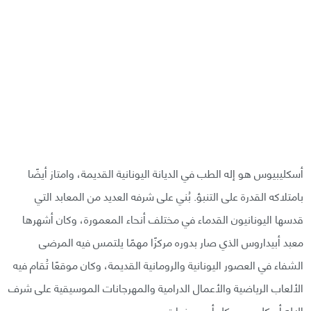
أسكليبيوس هو إله الطب في الديانة اليونانية القديمة، وامتاز أيضًا
بامتلاكه القدرة على التنبؤ. بُني على شرفه العديد من المعابد التي
قدسها اليونانيون القدماء في مختلف أنحاء المعمورة، وكان أشهرها
معبد أبيداروس الذي صار بدوره مركزًا مهمًا يلتمس فيه المرضى
الشفاء في العصور اليونانية والرومانية القديمة، وكان موقعًا تُقام فيه
الألعاب الرياضية والأعمال الدرامية والمهرجانات الموسيقية على شرف
الإله أسكليبيوس كل أربع سنوات.