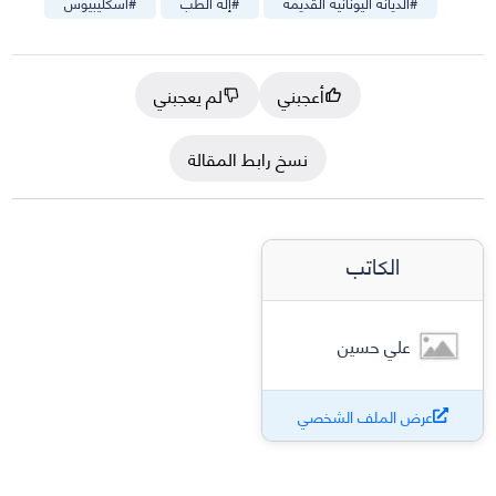
#
الديانة اليونانية القديمة
#
إله الطب
#
أسكليبيوس
أعجبني
لم يعجبني
نسخ رابط المقالة
الكاتب
علي حسين
عرض الملف الشخصي