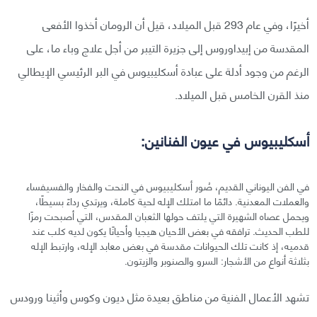
أخيرًا، وفي عام 293 قبل الميلاد، قيل أن الرومان أخذوا الأفعى
المقدسة من إبيداوروس إلى جزيرة التيبر من أجل علاج وباء ما، على
الرغم من وجود أدلة على عبادة أسكليبيوس في البر الرئيسي الإيطالي
منذ القرن الخامس قبل الميلاد.
أسكليبيوس في عيون الفنانين:
في الفن اليوناني القديم، صُور أسكليبيوس في النحت والفخار والفسيفساء
والعملات المعدنية. دائمًا ما امتلك الإله لحية كاملة، ويرتدي رداءً بسيطًا،
ويحمل عصاه الشهيرة التي يلتف حولها الثعبان المقدس، التي أصبحت رمزًا
للطب الحديث. ترافقه في بعض الأحيان هيجيا وأحيانًا يكون لديه كلب عند
قدميه، إذ كانت تلك الحيوانات مقدسة في بعض معابد الإله، وارتبط الإله
بثلاثة أنواع من الأشجار: السرو والصنوبر والزيتون.
تشهد الأعمال الفنية من مناطق بعيدة مثل ديون وكوس وأثينا ورودس