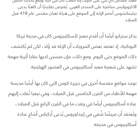
الأكروبوليس مباشرة على المنحدر الغربي. يُفترض تقليديًا أن كاهنًا يدعى
تيليماتشوس أحضر الإله إلى الموقع على هيئة ثعبان مقدس عام 419 قبل
الميلاد.
يذكر سترابو أيضًا أن أقدم معبدٍ لأسكليبيوس كان في مدينة تريكا
اليونانية، إذ تعتقد بعض المرويات أن الإله قد وُلد، لكن لم يُكتشف
ذلك الموقع حتى اليوم. ومع ذلك، فإن ميسين لديها بقايا أثرية مهمة
تشهد على شعبية معبد أسكليبيوس في العصور الهيلينية.
توجد مواقع مقدسة أخرى في جزيرة كوس التي كان بها أيضًا مدرسة
مهمة للأطباء من القرن الخامس قبل الميلاد، وفي تيغيا نُقلت إليهم
عبادة أسكليبيوس أيضًا في وقت ما في القرن الرابع قبل الميلاد،
ويُعتقد أن مريضًا شُفي في إبيداوروس يُدعى أركياس أشاع عبادة
أسكليبيوس في مدينته.