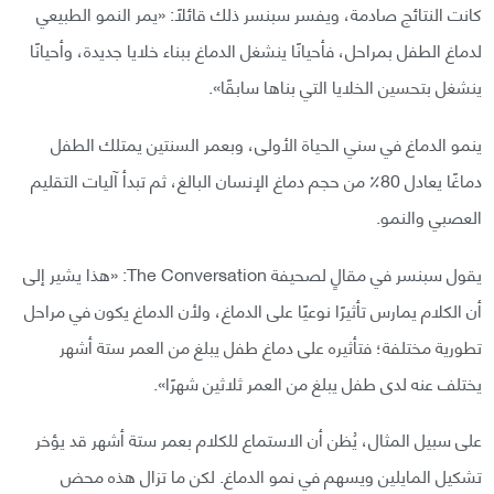
كانت النتائج صادمة، ويفسر سبنسر ذلك قائلًا: «يمر النمو الطبيعي
لدماغ الطفل بمراحل، فأحيانًا ينشغل الدماغ ببناء خلايا جديدة، وأحيانًا
ينشغل بتحسين الخلايا التي بناها سابقًا».
ينمو الدماغ في سني الحياة الأولى، وبعمر السنتين يمتلك الطفل
دماغًا يعادل 80٪؜ من حجم دماغ الإنسان البالغ، ثم تبدأ آليات التقليم
العصبي والنمو.
يقول سبنسر في مقالٍ لصحيفة The Conversation: «هذا يشير إلى
أن الكلام يمارس تأثيرًا نوعيًا على الدماغ، ولأن الدماغ يكون في مراحل
تطورية مختلفة؛ فتأثيره على دماغ طفل يبلغ من العمر ستة أشهر
يختلف عنه لدى طفل يبلغ من العمر ثلاثين شهرًا».
على سبيل المثال، يُظن أن الاستماع للكلام بعمر ستة أشهر قد يؤخر
تشكيل المايلين ويسهم في نمو الدماغ. لكن ما تزال هذه محض