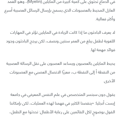
في الدماغ تحتوي على كمية كبيرة من المايلين (Myelin)، وهو الغمد
العازل المحيط بالعصبونات الذي يسمح بإرسال الرسائل العصبية أسرع
وأكثر فعالية.
لا يعرف الباحثون ما إذا كانت الزيادة في المايلين تؤثر في المهارات
اللغوية لطفل يبلغ من العمر سنتين ونصف، لكن يرجح الباحثون وجود
فوائد مهمة لها.
يحيط المايلين بالعصبون ويساعد العصبون على نقل الرسالة العصبية
من النقطة أ إلى النقطة ب، معززًا الاتصال العصبي مع العصبونات
الأخرى.
يقول جون سبنسر المتخصص في علم النفس المعرفي في جامعة
إيست أنجليا: «ينقصنا الكثير في فهمنا لهذه العمليات، لكن بإمكاننا
القول بوضوحٍ لكل القائمين على رعاية الأطفال: تحدثوا مع الطفل،