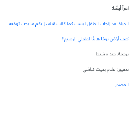
اقرأ أيضًا:
الحياة بعد إنجاب الطفل ليست كما كانت قبله، إليكم ما يجب توقعه
كيف أؤمّن نومًا هانئًا لطفلي الرضيع؟
ترجمة: حيدره شيحا
تدقيق: علام بخيت كباشي
المصدر