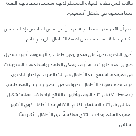
فالأمر ليس تطويرًا لمهارة الاستماع لديهم وحسب، فمخزونهم اللغوي
حتمًا سيسهم في تشكيل أدمغتهم».
ومع أن الأمر يبدو بسيطًا فإنه لم يخلُ من بعض التناقض، إذ لم يحسن
الكلام فاعلية العصبونات في أدمغة الأطفال على نحوٍ دائم.
أجرى الباحثون تجربةً على مئة وأربعين طفلًا، إذ ألبسوهم أجهزة تسجيل
صوتي لمدة جاوزت ثلاثة أيام، وتمكن العلماء بواسطة هذه التسجيلات
من معرفة ما استمع إليه الأطفال في تلك الفترة، ثم اختار الباحثون
قرابة نصف هؤلاء الأطفال ليجروا فحص التصوير بالرنين المغناطيسي
(MRI-scan) في أثناء النوم، وأظهرت النتائج تراجعًا في عملية تشكيل
المايلين في أثناء الاستماع للكلام بانتظام عند الأطفال ذوي الأشهر
العمرية الستة، وجاءت النتائج معاكسةً لدى الأطفال الأكبر سنًا
بسنتين.