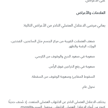
العلامات والأعراض
يعاني مرضى الاعتلال العضلي الناخر من الأعراض التالية:
ضعف العضلات القريبة من مركز الجسم مثل الساعدين، الفخذين،
الورك، الرقبة والظهر.
صعوبة في صعود الدرج والوقوف من الكرسي.
صعوبة في رفع الذراعين فوق الرأس.
السقوط المفاجئ وصعوبة الوقوف من السقطة.
نحول عام.
يختلف الاعتلال العضلي الناخر عن الالتهاب العضلي المتعدد، إذ صُنف حديثًا
كنوع من أنواع الاعتلال العضلي الالتهابي مجهول السببmyositis.