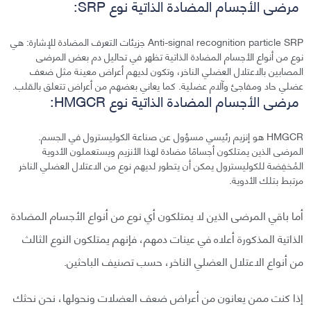
مرضى الأجسام المضادة الذاتية نوع SRP:
Anti-signal recognition particle SRP جزيئات التعرف المضادة للإشارة: هي
نوع من أنواع الأجسام المضادة الذاتية تظهر في تحاليل دم بعض المرضى
المصابين بالاعتلال العضلي الناخر، وتكون لديهم أعراض معينة مثل ضعف
عضلي حاد ومفاجئ وآلام عضلية. كما يعاني بعضهم من أعراض تتعلق بالقلب.
مرضى الأجسام المضادة الذاتية نوع HMGCR:
HMGCR هو إنزيم رئيسي مسؤول عن صناعة الكوليسترول في الجسم.
المرضى الذين يمتلكون أجسامًا مضادة لهذا الأنزيم ويستعملون الأدوية
المُخفِضة للكوليسترول يمكن أن يتطور لديهم نوع من الاعتلال العضلي الناخر
مرتبط بتلك الأدوية.
أما باقي المرضى الذين لا يمتلكون أي نوع من أنواع الأجسام المضادة
الذاتية المذكورة أعلاه في عينات دمهم، فإنهم يمتلكون النوع الثالث
من أنواع الاعتلال العضلي الناخر، حسب تصنيف الباحثين.
إذا كنت ممن يعانون من أعراض ضعف العضلات ونحولها، نحن نحثك