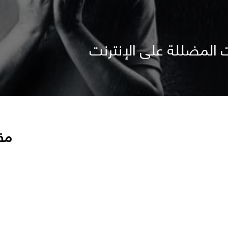
 المضللة على الإنترنت
مق