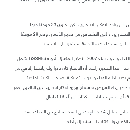
يشير 25 موقعًا (64%) إلى أن مضادات الاكتئاب قد تؤدي إلى زيادة التفكير الانتحاري، لكن يحتوي 23 موقعًا منها
معلومات خاطئة، وجاء في موقعين فقط (5%) أن خطر الانتحار يزداد لدى الأشخاص من جميع الأعمار، وحذر 28 موقعًا
فيما يتعلق بالانتحار، لاحظ الباحثان أنه رغم تعميم إدارة الغذاء والدواء سنة 2007 التحذير المتعلق بأدوية (SSRIs) ليشمل
 أحد المواقع من شأن هذا التحذير، زاعمًا أن الانتحار كان نادرًا ولم يلاحظ إلا في من
ت التي تدعم تحذير إدارة الغذاء والدواء الأمريكية، صرحت الكلية الملكية
خطر إيذاء المريض نفسه أو وجود أفكار انتحارية لدى البالغين بعمر
حليل مماثل شديد اللهجة في العدد السابق من المجلة، وقد
ذهان والاكتئاب لا يستند إلى أدلة.