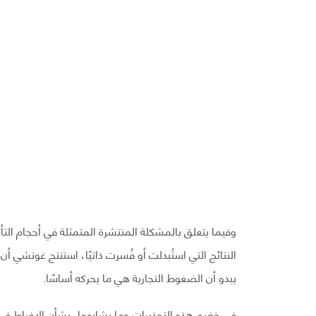
وفيما يتعلق بالمشكلة المنتشرة المتمثلة في أحجام التأثي
النتائج التي استُبدلت أو فُسرت ذاتيًا، استنتج غوتشي أن
يبدو أن الضغوط التجارية هي ما يحركه أساسًا.
في خضم هذه التحذيرات وما يشابهها، بشأن الإفراط ف