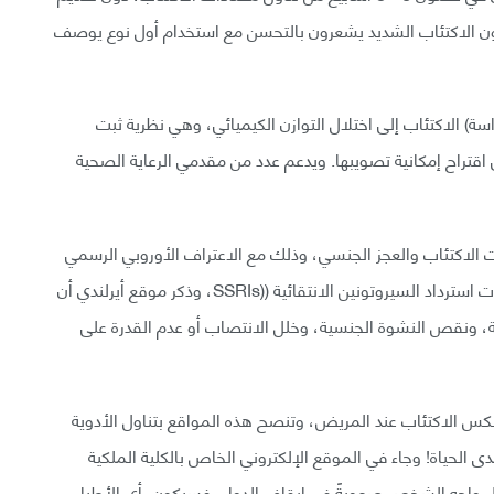
م موقع آخر أن نحو 70% ممن يعانون الاكتئاب الشديد يشعرون بالتحسن مع استخدام أول نوع يوصف
كورة في الدراسة) الاكتئاب إلى اختلال التوازن الكيميائي، وهي نظرية ثبت
قع تستمر في اقتراح إمكانية تصويبها. ويدعم عدد من مقدمي الرعاية الصحية
ود ارتباط بين مضادات الاكتئاب والعجز الجنسي، وذلك مع الاعتراف الأوروبي الرسمي
بحدوث خلل في الوظيفة الجنسية بعد تناول أدوية مثبطات استرداد السيروتونين الانتقائية ((SSRIs، وذكر موقع أيرلندي أن
ة، ونقص النشوة الجنسية، وخلل الانتصاب أو عدم القدرة على
اب قد تمنع نكس الاكتئاب عند المريض، وتنصح هذه المواقع بتناول الأدوية
 مدى الحياة! وجاء في الموقع الإلكتروني الخاص بالكلية الملكية
حال واجه الشخص صعوبةً في إيقاف الدواء، فسيكون رأي الأطباء