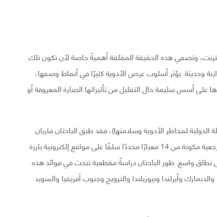
نت، وتضفي هذه الحقيقة المقلقة أهميةً خاصة لأن تكون تلك
زنة وحديثة. يؤثر أسلوب عرض الأدوية كثيرًا في أنماط وصفها،
لى أسس سليمة حال التقليل من تأثيراتها الضارة المعروفة أو
ة الدولية لمخاطر الأدوية وسلامتها)، فقد طبق الباحثان ماريان
ديماسي وبيتر ك.غوتشي من جامعة كوبنهاغن، قائمةً مرجعية مكونة من 14 معيارًا محددًا سلفًا على مواقع إلكترونية بارزة
لى نطاق واسع. طور الباحثان دراسةً مقطعية تبحث في فوائد هذه
والدنمارك وأيرلندا ونيوزيلندا والنرويج وجنوب أفريقيا والسويد