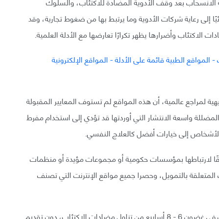
بحالة الانسحاب بعد وقف الأدوية المضادة للاكتئاب، والسلوك
زئيًا إلى رعاية شركات الأدوية وما يرتبط بها من ضغوط تجارية، وقد
ات الاكتئاب وأضرارها يظهر تكرارًا تعارضها مع الأدلة العلمية.
يهية لمراجع عالمية، أن هذه المواقع لم تستوف المعايير المقبولة
المضللة واسعة الانتشار التي أوردتها قد تؤدي إلى استخدام مفرط
الأشخاص إلى خيارات أفضل كالعلاج النفسي.
الإلكترونية في 3 مجموعات، وفقًا لارتباطها بمؤسسات حكومية أو مجموعات مؤيدة أو منظمات
المتعلقة بالتمويل، وحصرا جميع مواقع الإنترنت التي تصنف
يزعم موقع أسترالي أن 60-70% من الأشخاص يتعافون في غضون 6 - 8 أسابيع من تناول مضادات الاكتئاب، دون تقديم