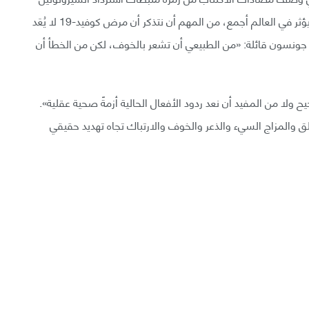
الانتقائية، وبسبب القلق المرتبط بفيروس كورونا الذي يؤثر في العالم أجمع، من المهم أن نتذكر أن مرض كوفيد-19 لا يُعَد
 جونسون قائلة: «من الطبيعي أن تشعر بالخوف، لكن من الخطأ أن
ولا من المفيد أن نعد ردود الأفعال الحالية أزمةً صحية عقلية».
 والمزاج السيء والذعر والخوف والارتباك تجاه تهديد حقيقي