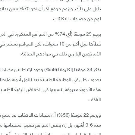
دليل على ذلك. ويزع
لهم من مضادات الاكتئاب.
يرجع 29 موقعًا (أي 74% من المواقع المذ
خطأها قبل أكثر من 10 سنوات، لكن الموا
الأمريكيين البارزين ذلك في موادهم الدعائية.
يذكر 23 موقعًا إلكترونيًا (59%) وج
هذه الأدوية معروفة بتسببها في انخفاض الرغبة الجنسي
القذف.
ويزعم 22 موقعًا (56%) أن مضادات الاكتئ
مدة 6-9 أشهر، بل إن بعض المواقع تقترح استخدامها
البريطانية للطب النفسي، خلافًا للاتفاق الأحدث، أنه 