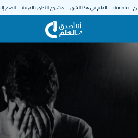
 - donate
العلم في هذا الشهر
مشروع التطور بالعربية
انضم إلين