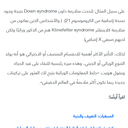
على سبيل المثال: (تحدث متلازمة داون Down syndrome نتيجة وجود
نسخة إضافية من الكروموسوم 21). ( والأشخاص الذين يعانون من
متلازمة كلاينفلتر Klinefelter syndrome هم من الذكور وراثيًا ولكن
لديهم صبغي X إضافي).
لذلك، التأثير الأكثر أهمية للانقسام المنصف أو الاختزالي هو أنه يولد
التنوع الوراثي أو الجيني، وهذه ميزة رئيسية للبقاء على قيد الحياة.
ويقول هويت: «خلط المعلومات الوراثية يتيح لك العثور على تركيبات
جديدة ربما تكون أكثر ملاءمةً في العالم الحقيقي».
اقرأ أيضًا:
الصبغيات: التعريف والبنية
كيف تساعد انقسامات الخلايا الجذعية في تفسير مخاطر الإصابة