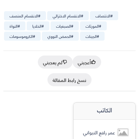
#
الانتصاف
#
الانقسام الاختزالي
#
الانقسام المنصف
#
المورثات
#
الصبغيات
#
الخلايا
#
النواة
#
الجينات
#
الحمض النووي
#
الكروموسومات
أعجبني
لم يعجبني
نسخ رابط المقالة
الكاتب
عمر رافع النبواني