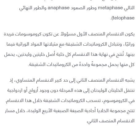
التالي metaphase وطور الصعود anaphase والطور النهائي
telophase).
يكون الانقسام المنصف الأول مسؤولًا عن تكون كروموسومات فريدة
وراثيًا، وتتبادل الكروماتيدات الشقيقة مع مثيلاتها المواد الوراثية فيما
بينها. تُنتج في نهاية هذا الانقسام كل خلية أصل خليتين وليدتين، يحمل
كل منها يحمل مجموعةً واحدةً من الكروماتيدات الشقيقة.
يشبه الانقسام المنصف الثاني إلى حد كبير الانقسام المتساوي، إذ
تنتقل الخليتان الوليدتان إلى هذه المرحلة دون وجود أزواج أو ازدواجية
في الكروموسوم، تنسحب الكروماتيدات الشقيقة خلال هذا الانقسام.
تنتج مجموعة الخلايا أحادية الصيغة الصبغية الأربع الوليدة، خلال مسار
الانقسام المنصف الثاني.