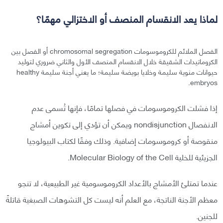
لماذا يعد الانقسام المنصف أو الاختزالي مهمًا؟
الفصل الملائم للكروموسومات chromosomal segregation أو الفصل بين
الكروماتيدات الشقيقة خلال الانقسام المنصف الأول والثاني ضروري لتوليد
حيوانات منوية سليمة وخلايا بويضة سليمة؛ ما يعني أجنة سليمة healthy
embryos.
إذا فشلت الكروموسومات في فصلها تمامًا، فإنها تُسمى عدم
الانفصال nondisjunction ويمكن أن تؤدي إلى تكوين أمشاج
منقوصة أو كروموسومات إضافية. وذلك وفقًا لكتاب البيولوجيا
الجزيئية للخلية Molecular Biology of the Cell.
عندما تمتلئ الأمشاج بالأعداد الكروموسومية غير الطبيعية، لا تنجو
معظم الأجنة الناتجة، مع العلم أنه ليست كل التشوهات الصبغية قاتلةً
للجنين.