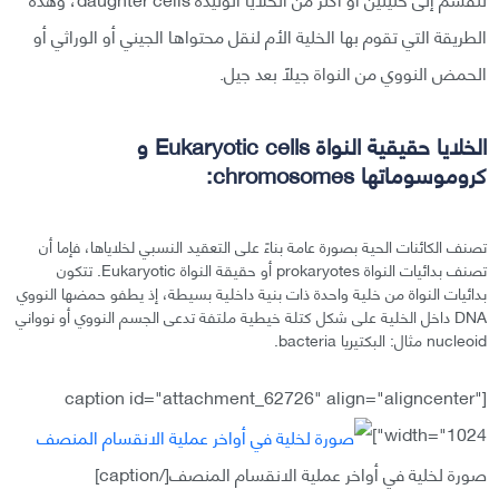
الطريقة التي تقوم بها الخلية الأم لنقل محتواها الجيني أو الوراثي أو
الحمض النووي من النواة جيلًا بعد جيل.
الخلايا حقيقية النواة Eukaryotic cells و
كروموسوماتها chromosomes:
تصنف الكائنات الحية بصورة عامة بناءً على التعقيد النسبي لخلاياها، فإما أن
تصنف بدائيات النواة prokaryotes أو حقيقة النواة Eukaryotic. تتكون
بدائيات النواة من خلية واحدة ذات بنية داخلية بسيطة، إذ يطفو حمضها النووي
DNA داخل الخلية على شكل كتلة خيطية ملتفة تدعى الجسم النووي أو نوواني
nucleoid مثال: البكتيريا bacteria.
[caption id="attachment_62726" align="aligncenter"
width="1024"]
صورة لخلية في أواخر عملية الانقسام المنصف[/caption]