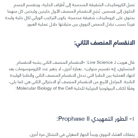
تصل الكروماتيدات الشقيقة المندمجة إلى أطراف الخلية، وينقسم الجسم
الخلوي إلى قسمين. يُنتِج الانقسام المنصف الأول خليتين وليدتين كل منهما
يحتوي على كروماتيدات شقيقة مندمجة. يكون التركيب الوراثي لكل خلية وليدة
فريدًا بسبب تبادل الحمض النووي بين مثيلاتها خلال عملية العبور.
الانقسام المنصف الثاني:
قال هويت لـ Live Science: «الانقسام المنصف الثاني يشبه الانقسام
المتساوي، إنه تقسيم متوازن». بعبارة أخرى، لا يتغير عدد الكروموسومات بعد
انتهاء العملية بين الخلايا التي تدخل الانقسام المنصف الثاني والخلايا الوليدة
الناتجة. المراحل الأربع من الانقسام المنصف أو الاختزالي الثاني هي كما يلي،
وفقًا لكتاب البيولوجيا الجزيئية للخلية Molecular Biology of the Cell:
١- الطور التمهيدي Prophase II:
يتفكك الغشاء النووي ويبدأ الجهاز المغزلي في التشكل مرة أخرى.