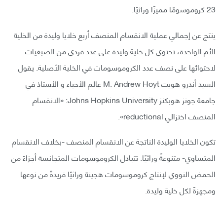
23 كروموسومًا مميزًا وراثيًا.
ينتج عن إجمالي عملية الانقسام المنصف أربع خلايا وليدة من الخلية
الأم الواحدة، تحتوي كل خلية وليدة على عدد فردي من الصبغيات
لاحتوائها على نصف عدد الكروموسومات في الخلية الأصلية. يقول
السيد أندرو هويت M. Andrew Hoyt عالم الأحياء و الأستاذ في
جامعة جونز هوبكنز Johns Hopkins University: «الانقسام
المنصف اختزالي reductional».
تكون الخلايا الوليدة الناتجة عن الانقسام المنصف -بخلاف الانقسام
المتساوي- متنوعةً وراثيًا. تتبادل الكروموسومات المتجانسة أجزاءً من
الحمض النووي لإنتاج كروموسومات هجينة وراثيًا فريدةً من نوعها
ومجهزةً لكل خلية وليدة.