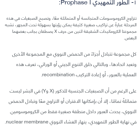
١- الطور التمهيدي Prophase I:
تتزاوج الكروموسومات المتجانسة أو المتماثلة معًا، وتصبح الصبغيات في هذه
المرحلة عبارةً عن تراكيب صغيرة كثيفة يمكن رؤيتها بسهولة تحت المجهر، تشبه
مجموعتا الكروماتيدات الشقيقة اثنين من حرف X يصطفان بجانب بعضهما
البعض.
كل مجموعة تتبادل أجزاءً من الحمض النووي مع المجموعة الأخرى
وتعيد اتحادها، وبالتالي خلق التنوع الجيني أو الوراثي، تعرف هذه
العملية بالعبور، أو إعادة التركيب recombination.
على الرغم من أن الصبغيات الجنسية للذكور (X وY) في البشر ليست
متماثلةً تمامًا، إلا أن بإمكانها الاقتران أو التزاوج معًا وتبادل الحمض
النووي، يحدث العبور داخل منطقة صغيرة فقط من الكروموسومين.
في نهاية الطور التمهيدي، ينهار الغشاء النووي nuclear membrane.