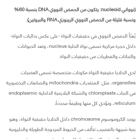
(نوواني nucleoid: يتكون من الحمض النووي DNA بنسبة 60%
ونسبة قليلة من الحمض النووي الريبوزي RNA والبروتين).
يُعبّأ الحمض النووي في حقيقيات النواة -على عكس بدائيات النواة-
داخل حجرة مركزية تسمى نواة الخلية nucleus، وتعد الحيوانات
والنباتات والفطريات من حقيقيات النواة.
لدى الخلايا حقيقية النواة مكونات متخصصة تسمى العضيات
organelles، مثل: المتقدرات mitochondria والصانعات اليخضورية
في النبات chloroplasts والشبكة البلازمية الداخلية endoplasmic
reticulum، وتؤدي كل منها وظيفةً محددةً.
يوجد الكروموسوم chromosome داخل الخلايا حقيقية النواة، وهو
بنية شبيهة بالقضيب تتألف من الخيوط المزدوجة الطويلة والحلزونية
للحمض النووي والتي تلتف بإحكام حول بروتين يدعى هستون