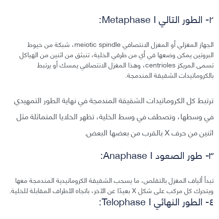
٢- الطور التالي Metaphase I:
الجهاز المغزلي أو المغزل الانتصافي meiotic spindle، شبكة من خيوط
البروتين يمكن وضعها في أي من طرفي الخلية، تنبثق من اثنين من الهياكل
تسمى المريكز centrioles، وهذا المغزل الانتصافي يمسك أو يرتبط
بالكروماتيدات الشقيقة المندمجة.
ترتبط كل الكروماتيدات الشقيقة المندمجة في نهاية الطور التمهيدي
في وسطها، وتصطف في وسط الخلية، تظهر الخلايا المتماثلة مثل
اثنين من حرف X بالقرب من بعضها البعض.
٣- طور الصعود Anaphase I:
تبدأ ألياف المغزل بالتقلص، ما يسحب الشقيقة الكروماتيدية المندمجة معها
ويتحرك كل مركب على شكل X بعيدًا عن الآخر، باتجاه الأطراف المقابلة للخلية.
٤- الطور النهائي Telophase I: