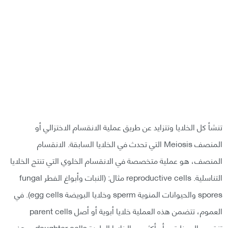
تنشأ كل الخلايا وتتزايد عن طريق عملية الانقسام الاختزالي أو
المنصف Meiosis التي تحدث في الخلايا السابقة. الانقسام
المنصف، هو عملية متخصصة في الانقسام الخلوي التي تنتج الخلايا
التناسلية. reproductive cells مثال: (النبات وأبواغ الفطر fungal
spores والحيوانات المنوية sperm وخلايا البويضة egg cells). في
العموم، تتضمن هذه العملية خلايا أبوية أو أصل parent cells
تنقسم إلى خليتين أو أكثر من الخلايا الوليدة daughter cells، وهذه