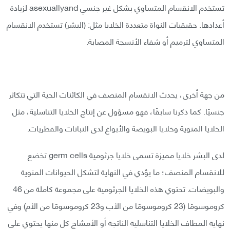
تستخدم الانقسام المتساوي بشكل غير جنسي asexuallyand لزيادة
أعدادها. حقيقيات النواة متعددة الخلايا مثل: (البشر) تستخدم الانقسام
المتساوي لترميم أو شفاء الأنسجة المصابة.
من جهة أخرى، يحدث الانقسام المنصف في الكائنات الحية التي تتكاثر
جنسيًا. كما ذكرنا سابقًا، فهو مسؤول عن إنتاج الخلايا التناسلية، مثل
الخلايا المنوية وخلايا البويضة والأبواغ لدى النباتات والفطريات.
لدى البشر خلايا مميزة تسمى خلايا جرثومية germ cells تخضع
للانقسام المنصف؛ ما يؤدي في النهاية لتشكل الحيوانات المنوية
والبويضات. تحتوي هذه الخلايا الجرثومية على مجموعة كاملة من 46
كروموسومًا (23 كروموسومًا من الأب و23 كروموسومًا من الأم) وفي
نهاية المطاف الخلايا التناسلية الناتجة أو الأمشاج كل منها يحتوي على