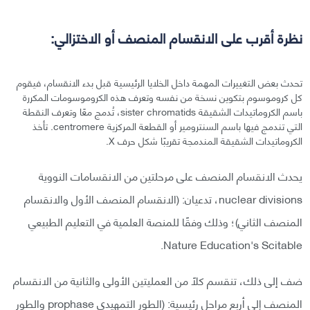
نظرة أقرب على الانقسام المنصف أو الاختزالي:
تحدث بعض التغييرات المهمة داخل الخلايا الرئيسية قبل بدء الانقسام، فيقوم
كل كروموسوم بتكوين نسخة من نفسه وتعرف هذه الكروموسومات المكررة
باسم الكروماتيدات الشقيقة sister chromatids، تُدمج معًا وتعرف النقطة
التي تندمج فيها باسم السنترومير أو القطعة المركزية centromere. تأخذ
الكروماتيدات الشقيقة المندمجة تقريبًا شكل حرف X.
يحدث الانقسام المنصف على مرحلتين من الانقسامات النووية
nuclear divisions، تدعيان: (الانقسام المنصف الأول والانقسام
المنصف الثاني)؛ وذلك وفقًا للمنصة العلمية في التعليم الطبيعي
Nature Education's Scitable.
ضف إلى ذلك، تنقسم كلًا من العمليتين الأولى والثانية من الانقسام
المنصف إلى أربع مراحل رئيسية: (الطور التمهيدي prophase والطور