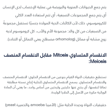
يتم جمع الحيوانات المنوية والبويضة في عملية الإخصاب لدى الإنسان
أي يتم جمع المجموعات الصبغية، أي تتم استعادة العدد الكلي
للكروموسوم، ذلك لأن الكائنات الحية المولدة جنسيًا تستقبل مجموعةً
من الصبغيات من كل والد: مجموعة الأم والأب، كل كروموسوم لديه
زوج مشابه أو مماثل (orhomolog مصطلح يعني التماثل أو التنادد).
الانقسام المتساوي Mitosis مقابل الانقسام المنصف
Meiosis:
تستطيع حقيقيات النواة القيام بنوعين من الانقسام الخلوي: الانقسام المنصف
والانقسام المتساوي. يسمح الانقسام المتساوي للخلية إنتاج نسخة مطابقة
تمامًا لنفسها، أي ينتج عنها خليتين وليدتين من أساس واحد، ما يعني أن المادة
الوراثية مكررة من الأصل إلى الخلايا الوليدة.
حقيقيات النواة وحيدة الخلية مثل: (الأميبا amoeba والخميرة yeast)