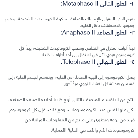
٢- الطور التالي Metaphase II:
يقوم الجهاز المغزلي بالإمساك بالقطعة المركزية للكروماتيدات الشقيقة، وتقوم
جميعها بالاصطفاف داخل الخلية.
٣- الطور الصاعد Anaphase II:
تبدأ ألياف المغزل في التقلص وسحب الكروماتيدات الشقيقة، يبدأ كل
كروموسوم فردي الآن في الانتقال إلى أحد أطراف الخلية.
٤- الطور النهائي Telophase II:
يصل الكروموسوم إلى الجهة المقابلة من الخلية، وينقسم الجسم الخلوي إلى
قسمين بعد تشكل الغشاء النووي مرةً أخرى.
ينتج عن الانقسام المنصف الثاني أربع خلايا أحادية الصيغة الصبغية،
لكل منها نفس عدد الكروموسومات، ومع ذلك، فإن كل كروموسوم
فريد من نوعه ويحتوي على مزيج من المعلومات الوراثية من
كروموسومات الأم والأب في الخلية الأصلية.