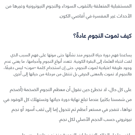
المستقبلية المتعلقة بالثقوب السوداء والنجوم النيوترونية وغيرها من
الأحداث غير المفسرة في أقاصي الكون.
كيف تموت النجوم عادةً؟
يساعدنا فهم دورة حياة النجوم منذ نشأتها حتى موتها على فهم السبب الذي
لفت انتباه العلماء إلى البقرة الكونية. تتعدد أنواع النجوم وأحجامها، ما يعني عدم
وجود طريقة اعتيادية لموت النجوم، حتى إن استخدام كلمة «موت» ليس دقيقًا،
فالنجوم لا تموت بالمعنى الحرفي بل تنتقل من مرحلة من حياتها إلى أخرى.
على كل حال، لا نخطئ حين نقول أن معظم النجوم الضخمة (أضخم
من شمسنا بكثير) عندما تبلغ نهاية دورة حياتها وتستهلك كل الوقود في
نواها، تنفجر في مستعر أعظم ثم تتحول إما إلى ثقب أسود أو نجم
نيوتروني حسب الحجم الأصلي لكل نجم.
راقب علماء الفلك الانفجارات النجمية منذ زمن طويل، وسجل