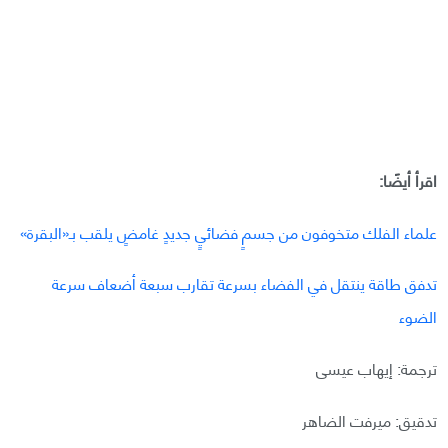
اقرأ أيضًا:
علماء الفلك متخوفون من جسمٍ فضائيٍ جديدٍ غامضٍ يلقب بـ«البقرة»
تدفق طاقة ينتقل في الفضاء بسرعة تقارب سبعة أضعاف سرعة
الضوء
ترجمة: إيهاب عيسى
تدقيق: ميرفت الضاهر