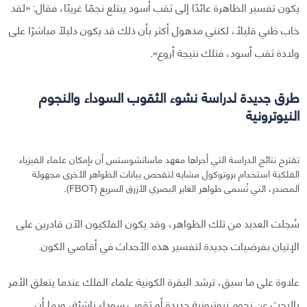
يكون تفسير الظاهرة عائدًا إلى ثقب أسود يبتلع نجمًا غريبًا، فقال: «لقد
خاب ظني قليلًا، لكنني مذهول أكثر بأن ذلك قد يكون دليلًا مباشرًا على
ولادة ثقب أسود، فتلك نتيجة أروع».
طرق جديدة لدراسة نشوء الثقوب السوداء والنجوم
النيوترونية
تقترح نتائج الدراسة التي أجراها معهد ماساتشوستس أن بإمكان علماء الفيزياء
الفلكية استخدام بروتوكول مشابه لتفحص بيانات الظواهر الأخرى مجهولة
المصدر، التي تُسمى ظواهر العابر البصري الأزرق السريع (FBOT).
سُجلت العديد من تلك الظواهر، وقد يكون الفلكيون الآن قادرين على
الإتيان بفرضيات جديدة لتفسير هذه الأحداث في أقاصي الكون.
علاوة على ما سبق، ترشد البقرة الكونية علماء الفلك عندما يتعلق الأمر
بالبحث عن نجوم نيوترونية جديدة أو ثقوب سوداء ناشئة، وبما أن