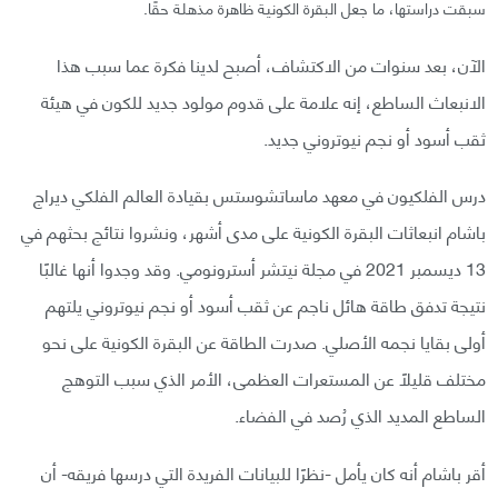
سبقت دراستها، ما جعل البقرة الكونية ظاهرة مذهلة حقًا.
الآن، بعد سنوات من الاكتشاف، أصبح لدينا فكرة عما سبب هذا
الانبعاث الساطع، إنه علامة على قدوم مولود جديد للكون في هيئة
ثقب أسود أو نجم نيوتروني جديد.
درس الفلكيون في معهد ماساتشوستس بقيادة العالم الفلكي ديراج
باشام انبعاثات البقرة الكونية على مدى أشهر، ونشروا نتائج بحثهم في
13 ديسمبر 2021 في مجلة نيتشر أسترونومي. وقد وجدوا أنها غالبًا
نتيجة تدفق طاقة هائل ناجم عن ثقب أسود أو نجم نيوتروني يلتهم
أولى بقايا نجمه الأصلي. صدرت الطاقة عن البقرة الكونية على نحو
مختلف قليلًا عن المستعرات العظمى، الأمر الذي سبب التوهج
الساطع المديد الذي رُصد في الفضاء.
أقر باشام أنه كان يأمل -نظرًا للبيانات الفريدة التي درسها فريقه- أن