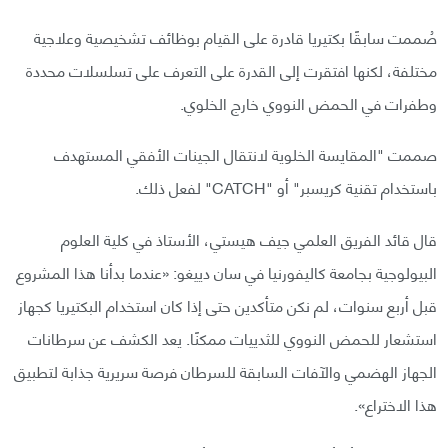
صُممت سابقًا بكتيريا قادرة على القيام بوظائف تشخيصية وعلاجية
مختلفة، لكنها افتقرت إلى القدرة على التعرف على تسلسلات محددة
وطفرات في الحمض النووي خارج الخلوي.
صممت "المقايسة الخلوية لانتقال الجينات الأفقي المستهدف
باستخدام تقنية كريسبر" أو "CATCH" لفعل ذلك.
قال قائد الفريق العلمي جيف هيستي، الأستاذ في كلية العلوم
البيولوجية بجامعة كاليفورنيا في سان دييغو: «عندما بدأنا هذا المشروع
قبل أربع سنوات، لم نكن متأكدين حتى إذا كان استخدام البكتيريا كجهاز
استشعار للحمض النووي للثدييات ممكنًا. يعد الكشف عن سرطانات
الجهاز الهضمي والآفات السابقة للسرطان فرصة سريرية جذابة لتطبيق
هذا الاختراع».