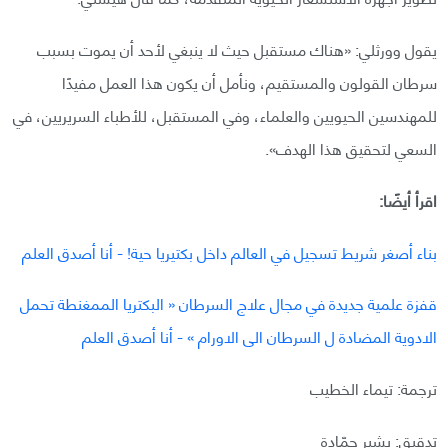
يقول وورثلي: «هناك مستقبل حيث لا ينبغي لأحد أن يموت بسبب
سرطان القولون والمستقيم، ونأمل أن يكون هذا العمل مفيدًا
للمهندسين الحيويين والعلماء، وفي المستقبل، للأطباء السريريين، في
السعي لتحقيق هذا الهدف».
اقرأ أيضًا:
بناء أصغر شريط تسجيل في العالم داخل بكتيريا حية! - أنا أصدق العلم
قفزة علمية جديدة في مجال علاج السرطان « البكتريا الممغنطة تحمل
الادوية المضادة ل السرطان الى الاورام » - أنا أصدق العلم
ترجمة: تيماء الخطيب
تدقيق: بشير حمّادة