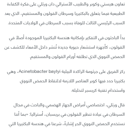
تعاون هيستي وكوبر والطبيب الأسترالي دان ورثلي على فكرة الكفاءة
الطبيعية فيما يتعلق بالبكتيريا وسرطان القولون والمستقيم، الذي يعد
السبب الرئيسي الثالث للوفاة بسبب السرطان في الولايات المتحدة.
بدأ الباحثون في التفكير بإمكانية هندسة البكتيريا الموجودة أصلًا في
القولون، كأجهزة استشعار حيوية جديدة تُنشر داخل الأمعاء للكشف عن
الحمض النووي الذي تطلقه أورام القولون والمستقيم.
ركز الفريق على جرثومة الراكدة البيلية Acinetobacter baylyi، وهي
بكتيريا حدد فيها كوبر العناصر اللازمة لالتقاط الحمض النووي
واستخدام تقنية كريسبر لتحليله.
قال ورثلي، اختصاصي أمراض الجهاز الهضمي والباحث في مجال
السرطان في عيادة تنظير القولون في بريسبان، أستراليا: «بما أننا
نستخدم الحمض النووي الحر إشارةً، شرعنا في هندسة البكتيريا التي