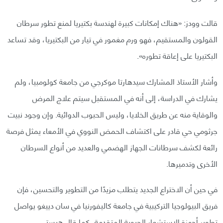
قالت وودز: «هناك إمكانات كبيرة لهندسة بكتيريا لمنع تطور سرطان
القولون والمستقيم، فهو ورم مغمور في تيار من البكتيريا، وقد تساعد
البكتيريا على إعاقة تطوره».
وأشار الأستاذ المشارك سيدهارتا موكرجي من جامعة كولومبيا، ولم
يشارك في الدراسة، إلى أنه في المستقبل سيتم علاج المرض
والوقاية منه عن طريق الخلايا، وليس الحبوب الدوائية. وإن وجود نبيت
جرثومي حي قادر على اكتشاف الحمض النووي في الأمعاء يمثل فرصة
رائعة لكشف سرطانات الجهاز الهضمي والعديد من أنواع السرطان
الأخرى وتدميرها.
في حين أن الاختراع الجديد يتطلب مزيدًا من التطوير والتحسين، فإن
فريق البيولوجيا التركيبية في جامعة كاليفورنيا في سان دييغو يواصل
تطوير أجهزة الاستشعار الحيوية المتقدمة، كما قال هيستي.