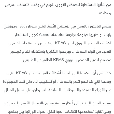
من شأنها الاستجابة للحمض النووي للورم في وقت اكتشاف المرض
ومكانه».
صمم الباحثون بالعمل مع الزميلتين الأستراليتين سوزان وودز وجوزفين
رايت، واختبروا جرثومة Acinetobacter baylyi كجهاز استشعار
لكشف الحمض النووي لجين KRAS، وهو جين تصيبه طفرات في
العديد من أنواع السرطان. وبرمجوا البكتيريا باستخدام نظام كريسبر
مصمم لتمييز الحمض النووي KRAS الطافر عن الطبيعي.
هذا يعني أن البكتيريا التي تلتقط أشكالًا طافرة من جين KRAS، هي
وحدها التي قد تنجو لتنذر بالسرطان أو تستجيب له، مثل تلك الموجودة
في الأورام الحميدة والسرطانات السابقة للتسرطن، على سبيل المثال.
يعتمد البحث الجديد على أفكار سابقة تتعلق بالانتقال الأفقي للجينات،
وهي تقنية تستخدمها الكائنات الحية لنقل المواد الوراثية بين بعضها