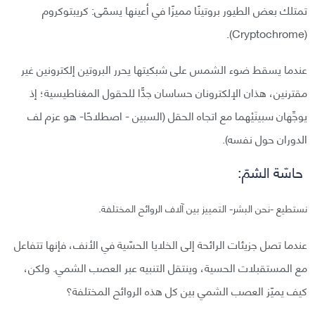
تمتلك بعض الطيور بروتينًا مميزًا في أعينها يسمّى: كريبتوكروم
(Cryptochrome).
عندما يسقط ضوء الشمس على شبكيتها يحرر البروتين إلكترونين غير
مقترنين، هذان الإلكترونان حساسان جدًّا للحقول المغناطيسية؛ إذ
يوجِّهان سبينَيْهما مع اتجاه الحقل (السبين - اصطلاحًا- هو عزم لف
الدوران حول نفسه).
حاسّة الشمّ:
نستطيع -نحن البشر- التمييز بين آلاف الروائح المختلفة.
عندما تصل جزيئات الرائحة إلى الخلايا الحسّية في الأنف، فإنها تتفاعل
مع المستقبلات الحسية، وينتقل التنبيه عبر العصب الشمي. ولكن،
كيف يميّز العصب الشمي بين كل هذه الروائح المختلفة؟