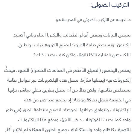
التركيب الضوئي:
ما ندرسه عن التركيب الضوئي في المدرسة هو:
تمتص النباتات وبعض أنواع الطحالب والبكتريا الماء وثاني أكسيد
الكربون، وتستخدم طاقة الضوء؛ لتصنع الكربوهيدرات، وتطلق
الأكسجين باعتباره ناتجًا ثانويًا، ولكن كيف يحدث ذلك؟
يمتص اليخضور (الصباغ الأخضر في الصانعات الخضراء) الضوء، فيحثُّ
إلكترونات فيه (يجعلها مثارة). تنتقل هذه الإلكترونات عبر حوامل طاقة
تستخلص طاقتها، ولكن بدلًا من أن تنتقل بطريق خطي مباشر، فإنها
في الحقيقة تنتقل بحركة موجية؛ إذ يجتمع عدد كبير من هذه
الإلكترونات وتتوافق حركاتها الموجية؛ لتصبح منتظمة الطور (في طور
واحد كما يحدث للفوتونات داخل الليزر)، ويدفع هذا الإلكترونات
للتصرف كنظام واحد ولاستكشاف جميع الطرق الممكنة ثم اختيار أكثر