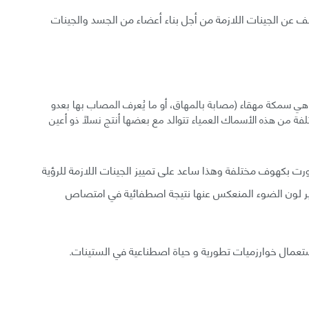
شف عن الجينات اللازمة من أجل بناء أعضاء من الجسد والجينات
ى سبيل المثال، سمكة الكهف العمياء (Mexican tetra) هي سمكة مهقاء (مصابة بالمهاق، أو ما يُعرف المصاب بها بعدو
ة من هذه الأسماك العمياء تتوالد مع بعضها أنتج نسلاً ذو أعين
رت بكهوف مختلفة وهذا ساعد على تمييز الجينات اللازمة للرؤية
 هي مادة كيميائية تغير لون الضوء المنعكس عنها نتيجة اصطفائية في امتصاص
تعمال خوارزميات تطورية و حياة اصطناعية في الستينات.