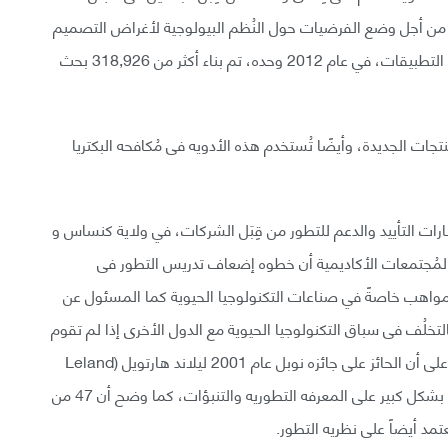
راثة من أجل وضع الفرضيات حول النُظم البيولوجية لأغراض التصميم
التجريبي ولترشيد البيانات المُلاحظه (المرصودة) ولإعداد التطبيقات، في عام 2012 وحده، تم بناء أكثر من 318,926 بحث
جات الجديدة، وأيضًا تُستخدم هذه الأدويه فى مُكافحه البكتريا
ات التأييد والدعم للتطور من قِبَل الشركات، في ولاية كنساس و
مُجتمعات الأكاديمية أن خطوه إضعاف تدريس التطور فى
واهب خاصةً في صناعات التكنولوجيا الحيوية كما المسئول عن
بالتخلُف فى سباق التكنولوجيا الحيوية مع الدول الأخرى إذا لم تقوم
بتدريس التطوّر بشكل أفضل، ووضح جيمس ماك كارتر على أن الحائز على جائزه نوبل عام 2001 ليلاند هارتويل (Leland
Hartwell) الذى أحدث تأثيراً فى مُكافحه السرطان يعتمد بشكل كبير على المعرفه التطوريه والتنبؤات، كما وضح أن 47 من