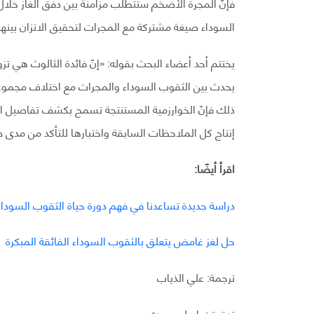
فإنّ المجرة الأضخم ستتطلب مزامنة بين دفق الغاز خلا
السوداء صيغة مشتركة مع المجرات لتحقيق الاتزان بينهم
يختتم أحد أعضاء البحث بقوله: «إنّ فائدة الثالوث هي ت
يحدث بين الثقوب السوداء والمجرات مع اختلاف مجموعا
ذلك فإنّ الخوارزمية المستنتجة تسمح بكشف تفاصيل العل
إنتاج كل الملاحظات السابقة واختبارها للتأكد من مدى ص
اقرأ أيضًا:
دراسة جديدة تساعدنا في فهم دورة حياة الثقوب السود
حل لغز غامض يتعلق بالثقوب السوداء الفائقة المبكرة
ترجمة: علي الذياب
تدقيق: باسل حميدي