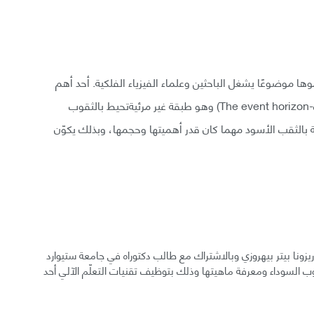
ها موضوعًا يشغل الباحثين وعلماء الفيزياء الفلكية. أحد أهم
مواضع التركيز في هذا الخصوص ما يُسمى (أفق الحدث-The event horizon) وهو طبقة غير مرئيةتحيط بالثقوب
 بالثقب الأسود مهما كان قدر أهميتها وحجمها، وبذلك يكوّن
يزونا بيتر بيهروزي وبالاشتراك مع طالب دكتوراه في جامعة ستيوارد
قوب السوداء ومعرفة ماهيتها وذلك بتوظيف تقنيات التعلّم الآلي أحد