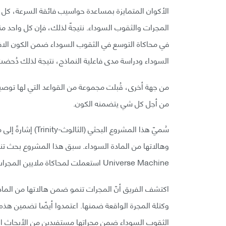
الأكوان المتمايزة بمساعدة حواسيب فائقة السرعة، كل حا
المجرات والثقوب السوداء. نتيجةً لذلك، فإن كل واحد م
في محاكاة التوسع في الثقوب السوداء ضمن الكون الافت
السوداء ودراسة مدى فاعلية النماذج، نتيجة لذلك دُحضت
من جهة أخرى، قُبلت مجموعة من القواعد التي لها توصيف
من أجل كل شي يتضمنه الكون.
سُميّ هذا المشروع 
وهالاتها من المادة السوداء. سبق هذا المشروع بحث تنا
Universe Machine استعملت لمحاكاة ملايين المجرات وهالاتها من المادة السوداء أيضًا.
اكتشف الفريق أنّ المجرات تنمو ضمن هالاتها من المادة
وكتلة المجرة الواقعة ضمنها. اعتمدوا أيضًا تضمين هذه
الثقوب السوداء ضمن مجراتها مستفيدين من الأبحاث ا