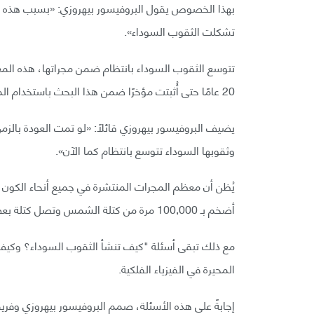
بهذا الخصوص يقول البروفيسور بيهروزي: «بسبب هذه الحقا
تشكلت الثقوب السوداء».
تتوسع الثقوب السوداء بانتظام ضمن مجراتها، هذه المع
20 عامًا حتى أُثبتت مؤخرًا ضمن هذا البحث باستخدام المحاكاة الحاسوبية لملايين الأكوان.
يضيف البروفيسور بيهروزي قائلًا: «لو تمت العودة بالز
وثقوبها السوداء تتوسع بانتظام كما الآن».
يُظن أن معظم المجرات المنتشرة في جميع أنحاء الكون 
أضخم بـ 100,000 مرة من كتلة الشمس وتصل كتلة بعضها إلى ملايين أو ربما مليارات من الكتل الشمسية.
مع ذلك تبقى أسئلة "كيف تنشأ الثقوب السوداء؟ وكيف ي
المحيرة في الفيزياء الفلكية.
إجابةً على هذه الأسئلة، صمم البروفيسور بيهروزي وفريق