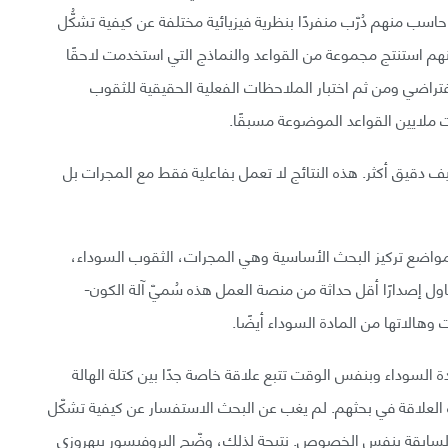
سب منهم دُرّب منفردًا بنظرية فيزيائية مختلفة عن كيفية تشكُّل
نهم استنتج مجموعة من القواعد والنماذج التي استخدمت لاحقًا
راضي ومن ثم اختبار الملاحظات الفعلية الحقيقية للثقوب
 ملايين القواعد الموضوعة مسبقًا.
 دقيق أكثر. هذه النتائج لا تعمل بفاعلية فقط مع المجرات بل
البحثي (الثالوث-Trinity) إشارةً إلى مواضع تركيز البحث الأساسية وهي المجرات، الثقوب السوداء،
ول إصدارًا أقل حداثة من منصة العمل هذه سُميّ آلة الكون-
 السوداء وبنفس الوقت تتبع علاقة خاصة جدًا بين كتلة الهالة
 العلاقة في بحثهم. لم يغب عن البحث الاستفسار عن كيفية تشكّل
لسابقة بنفس الخصوص. نتيجة لذلك، وضّح البروفيسور بيهروزي