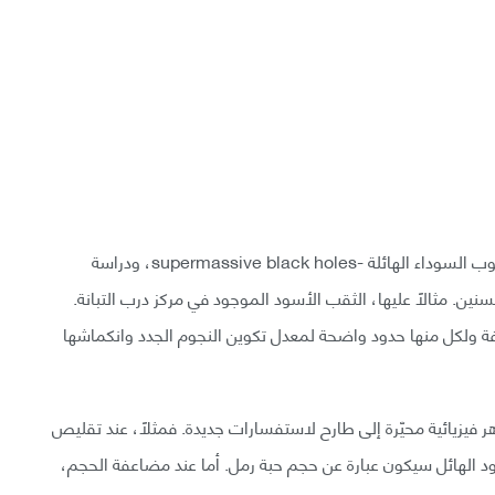
سُلّط الضوء على محاكاة ظواهر فيزيائية محيّرة منها الثقوب السوداء الهائلة -supermassive black holes، ودراسة
ين. مثالًا عليها، الثقب الأسود الموجود في مركز درب التبانة.
لفة ولكل منها حدود واضحة لمعدل تكوين النجوم الجدد وانكماشها
 فيزيائية محيّرة إلى طارح لاستفسارات جديدة. فمثلًا، عند تقليص
د الهائل سيكون عبارة عن حجم حبة رمل. أما عند مضاعفة الحجم،