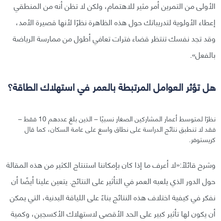
الأولى من التمرين أمر مثير للاهتمام، ولكن لا تظن أنه من المنطقي
إعطاء الأولوية لتدريباتك حول هذه الظاهرة نظرًا لأنها قصيرة الأمد،
وقد تجد نفسك تنتظر قضاء فترات تعافي أطول من ممارسة الرياضة
بالفعل».
هل تؤثر العوامل المرتبطة بالعمر في استهلاك الطاقة؟
نظرًا لمتوسط أعمار المشاركين الصغار نسبيًا – الذين بلغ عددهم 10 فقط –
فقد لا تنطبق نتائج الدراسة على نطاق واسع على عامة السكان، كما قال
كريستوفر.
وشرح قائلًا:«لا أعرف ما إذا كان بإمكاننا استنتاج الكثير من هذه المقالة
حول الدور الذي يلعبه العمر في التأثير على النتائج. يتعين علينا أيضًا أن
نفكر في كيفية اختلاف هذه النتائج بناءً على اللياقة البدنية، التي يمكن
أن يكون لها تأثير كبير على الحد الأقصى لاستهلاك الأكسجين، وكمية