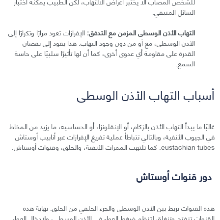
للشخص المصاب ألا يختبر أعراض الالتهاب، لكن الطبيب يمكنه اختبار
السائل المتبقي.
التهاب الأذن الوسطى المزمن مع التدفق:
الإفرازات تعود مرارًا وتكرارًا إلى
الأذن الوسطى، مع أو من دون وجود التهاب. هذا يقود إلى نقصان
القدرة على مقاومة أي عدوى أخرى، كما أن لها تأثيرًا سلبيًا على حاسة
السمع.
أسباب التهاب الأذن الوسطى
غالبًا ما يبدأ التهاب الأذن بالزكام، أو الإنفلونزا، أو الحساسية، ما يزيد من المخاط
في الجيوب الأنفية، وبالتالي تتباطأ عملية تفريغ الإفرازات عبر أنابيب أوستاش
eustachian tubes. كما تلتهب الممرات الأنفية، والحلق، وقنوات أوستاش.
دور قنوات أوستاش
هذه القنوات تربط بين الأذن الوسطى والجزء الخلفي من الحلق. نهاية هذه
القنوات تنفتح وتنغلق لتنظم ضغط الهواء في الأذن الوسطى، ولإدخال الهواء