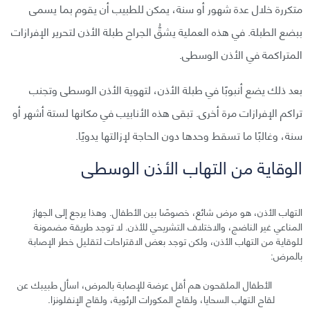
متكررة خلال عدة شهور أو سنة، يمكن للطبيب أن يقوم بما يسمى
ببضع الطبلة. في هذه العملية يشقُّ الجراح طبلة الأذن لتحرير الإفرازات
المتراكمة في الأذن الوسطى.
بعد ذلك يضع أنبوبًا في طبلة الأذن، لتهوية الأذن الوسطى وتجنب
تراكم الإفرازات مرة أخرى. تبقى هذه الأنابيب في مكانها لستة أشهر أو
سنة، وغالبًا ما تسقط وحدها دون الحاجة لإزالتها يدويًا.
الوقاية من التهاب الأذن الوسطى
التهاب الأذن، هو مرض شائع، خصوصًا بين الأطفال. وهذا يرجع إلى الجهاز
المناعي غير الناضج، والاختلاف التشريحي للأذن. لا توجد طريقة مضمونة
للوقاية من التهاب الأذن، ولكن توجد بعض الاقتراحات لتقليل خطر الإصابة
بالمرض:
الأطفال الملقحون هم أقل عرضة للإصابة بالمرض، اسأل طبيبك عن
لقاح التهاب السحايا، ولقاح المكورات الرئوية، ولقاح الإنفلونزا.