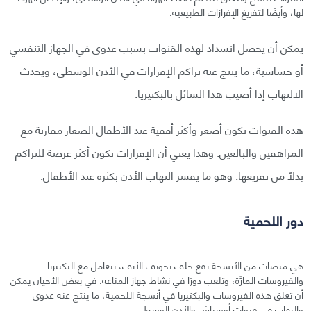
لها، وأيضًا لتفريغ الإفرازات الطبيعية.
يمكن أن يحصل انسداد لهذه القنوات بسبب عدوى في الجهاز التنفسي
أو حساسية، ما ينتج عنه تراكم الإفرازات في الأذن الوسطى، ويحدث
الالتهاب إذا أصيب هذا السائل بالبكتيريا.
هذه القنوات تكون أصغر وأكثر أفقية عند الأطفال الصغار مقارنة مع
المراهقين والبالغين. وهذا يعني أن الإفرازات تكون أكثر عرضة للتراكم
بدلًا من تفريغها. وهو ما يفسر التهاب الأذن بكثرة عند الأطفال.
دور اللحمية
هي منصات من الأنسجة تقع خلف تجويف الأنف، تتعامل مع البكتيريا
والفيروسات المارَّة، وتلعب دورًا في نشاط جهاز المناعة. في بعض الأحيان يمكن
أن تعلق هذه الفيروسات والبكتيريا في أنسجة اللحمية، ما ينتج عنه عدوى
والتهاب في قنوات أوستاش والأذن الوسطى.