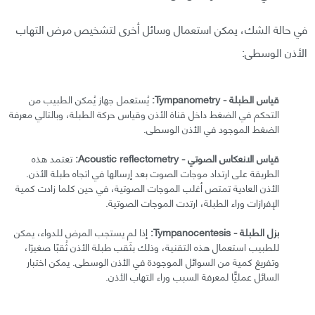
في حالة الشك، يمكن استعمال وسائل أخرى لتشخيص مرض التهاب
الأذن الوسطى:
قياس الطبلة - Tympanometry:
يُستعمل جهاز يُمكن الطبيب من
التحكم في الضغط داخل قناة الأذن وقياس حركة الطبلة، وبالتالي معرفة
الضغط الموجود في الأذن الوسطى.
قياس الانعكاس الصوتي - Acoustic reflectometry:
تعتمد هذه
الطريقة على ارتداد موجات الصوت بعد إرسالها في اتجاه طبلة الأذن.
الأذن العادية تمتص أغلب الموجات الصوتية، في حين كلما زادت كمية
الإفرازات وراء الطبلة، ارتدت الموجات الصوتية.
بزل الطبلة - Tympanocentesis:
إذا لم يستجب المرض للدواء، يمكن
للطبيب استعمال هذه التقنية، وذلك بثَقب طبلة الأذن ثُقبًا صغيرًا،
وتفريغ كمية من السوائل الموجودة في الأذن الوسطى. يمكن اختبار
السائل عمليًّا لمعرفة السبب وراء التهاب الأذن.