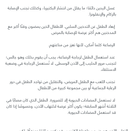
غسل اليدين دائمًا؛ ما يقلل من انتشار البكتيريا، وكذلك تجنب الإصابة
بالزكام والإنفلونزا.
إبعاد الطفل عن التدخين السلبي. الأطفال الذين يمضون وقتًا أكبر مع
المدخنين هم أكثر عرضة للإصابة بالمرض.
الرضاعة كلما أمكن، لأنها تعزز من مناعتهم.
عند استعمال الطفل لزجاجة الرضاعة، يجب أن يقوم بذلك وهو جالس؛
لتجنب مرور الحليب إلى الأذن الوسطى. لا تُستعمل الزجاجة في وضعية
الاستلقاء.
تجنب اللعب مع الطفل المريض، والتقليل من تواجد الطفل في دور
الرعاية الجماعية أو بين مجموعة كبيرة من الأطفال.
لا تستعمل المضادات الحيوية إلا للضرورة. الطفل الذي كان مصابًا في
الثلاثة أشهر السابقة؛ يكون أكثر عرضة لالتهاب الأذن، وخصوصًا إذا كان
قد استعمل المضادات الحيوية.
التهاب الأذن هو جزء من طفولة الكثيرين، قد يكون مؤلمًا ومنهكًا، لكن