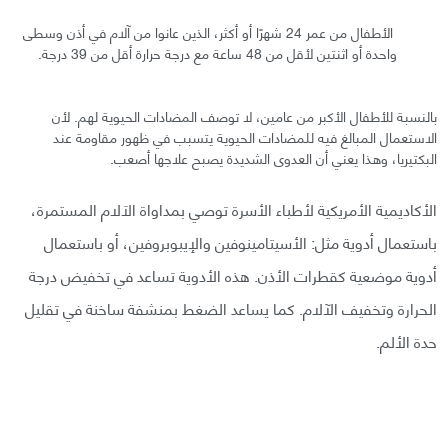
الأطفال من عمر 24 شهرًا أو أكثر، الذين عانوا من آلام في أذن وسطى
واحدة أو اثنتين لأقل من 48 ساعة مع درجة حرارة أقل من 39 درجة.
بالنسبة للأطفال الأكبر من عامين، لا توصف المضادات الحيوية لهم. لأن
الاستعمال المبالغ فيه للمضادات الحيوية يتسبب في ظهور مقاومة عند
البكتيريا، وهذا يعني أن العدوى الشديدة يصبح علاجها أصعب.
الأكاديمية الأمريكية لأطباء الأسرة توصي بمداواة الاَلام المستمرة،
باستعمال أدوية مثل: الأسيتامينوفين والإيبوبروفين، أو باستعمال
أدوية موضعية كقطرات الأذن. هذه الأدوية تساعد في تخفيض درجة
الحرارة وتخفيف الآلام. كما يساعد الضغط بمنشفة ساخنة في تقليل
حدة الألم.