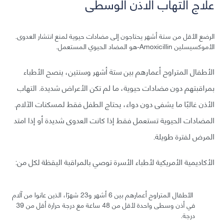
علاج التهاب الاذن الوسطى
الرضع الأقل من ستة أشهر يحتاجون إلى مضادات حيوية لمنع انتشار العدوى.
الأموكسيسلين Amoxicillin-هو المضاد الحيوي المستعمل.
الأطفال المتراوح أعمارهم بين ستة أشهر وسنتين، ينصح الأطباء
بمراقبتهم دون مضادات حيوية، ما لم تكن الأعراض شديدة. التهاب
الأذن غالبًا ما يشفى دون دواء، يحتاج الطفل فقط لمسكنات الآلام.
المضادات الحيوية تستعمل فقط إذا كانت العدوى شديدة أو إذا امتد
المرض لفترة طويلة.
الأكاديمية الأمريكية لأطباء الأسرة توصي بالمراقبة اليقظة لكل من:
الأطفال المتراوح أعمارهم بين 6 أشهر و23 شهرًا، الذين عانوا من آلام
في أذن وسطى واحدة لأقل من 48 ساعة مع درجة حرارة أقل من 39
درجة.