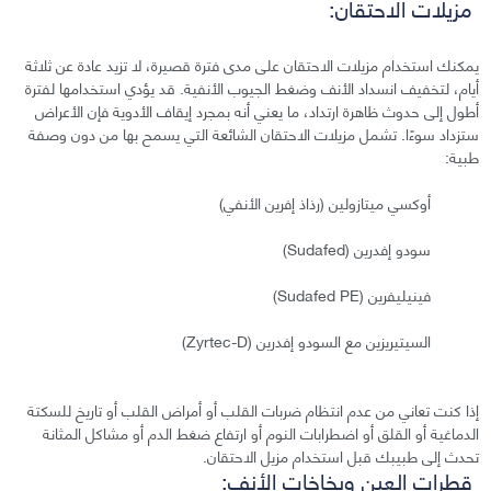
مزيلات الاحتقان:
يمكنك استخدام مزيلات الاحتقان على مدى فترة قصيرة، لا تزيد عادة عن ثلاثة
أيام، لتخفيف انسداد الأنف وضغط الجيوب الأنفية. قد يؤدي استخدامها لفترة
أطول إلى حدوث ظاهرة ارتداد، ما يعني أنه بمجرد إيقاف الأدوية فإن الأعراض
ستزداد سوءًا. تشمل مزيلات الاحتقان الشائعة التي يسمح بها من دون وصفة
طبية:
أوكسي ميتازولين (رذاذ إفرين الأنفي)
سودو إفدرين (Sudafed)
فينيليفرين (Sudafed PE)
السيتيريزين مع السودو إفدرين (Zyrtec-D)
إذا كنت تعاني من عدم انتظام ضربات القلب أو أمراض القلب أو تاريخ للسكتة
الدماغية أو القلق أو اضطرابات النوم أو ارتفاع ضغط الدم أو مشاكل المثانة
تحدث إلى طبيبك قبل استخدام مزيل الاحتقان.
قطرات العين وبخاخات الأنف: