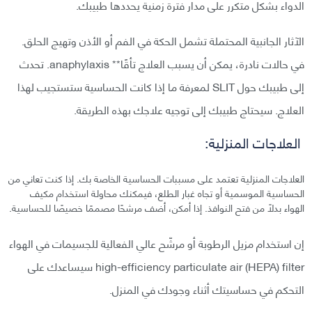
الدواء بشكل متكرر على مدار فترة زمنية يحددها طبيبك.
الآثار الجانبية المحتملة تشمل الحكة في الفم أو الأذن وتهيج الحلق.
في حالات نادرة، يمكن أن يسبب العلاج تأقًا** anaphylaxis. تحدث
إلى طبيبك حول SLIT لمعرفة ما إذا كانت الحساسية ستستجيب لهذا
العلاج. سيحتاج طبيبك إلى توجيه علاجك بهذه الطريقة.
العلاجات المنزلية:
العلاجات المنزلية تعتمد على مسببات الحساسية الخاصة بك. إذا كنت تعاني من
الحساسية الموسمية أو تجاه غبار الطلع، فيمكنك محاولة استخدام مكيف
الهواء بدلًا من فتح النوافذ. إذا أمكن، أضف مرشحًا مصممًا خصيصًا للحساسية.
إن استخدام مزيل الرطوبة أو مرشّح عالي الفعالية للجسيمات في الهواء
high-efficiency particulate air (HEPA) filter سيساعدك على
التحكم في حساسيتك أثناء وجودك في المنزل.