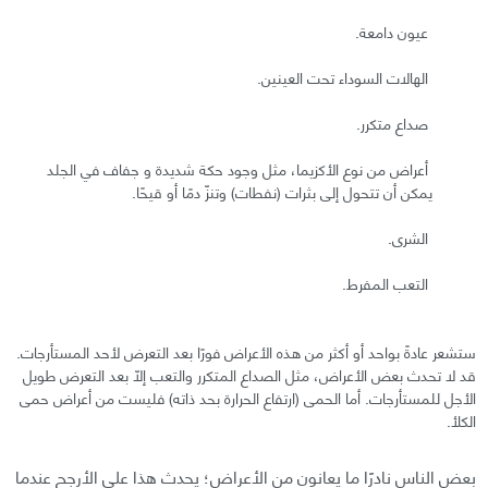
عيون دامعة.
الهالات السوداء تحت العينين.
صداع متكرر.
أعراض من نوع الأكزيما، مثل وجود حكة شديدة و جفاف في الجلد
يمكن أن تتحول إلى بثرات (نفطات) وتنزّ دمًا أو قيحًا.
الشرى.
التعب المفرط.
ستشعر عادةً بواحد أو أكثر من هذه الأعراض فورًا بعد التعرض لأحد المستأرجات.
قد لا تحدث بعض الأعراض، مثل الصداع المتكرر والتعب إلّا بعد التعرض طويل
الأجل للمستأرجات. أما الحمى (ارتفاع الحرارة بحد ذاته) فليست من أعراض حمى
الكلأ.
بعض الناس نادرًا ما يعانون من الأعراض؛ يحدث هذا على الأرجح عندما