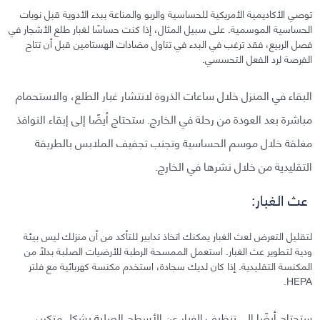
توصي الأكاديمية الأمريكية للحساسية والربو والمناعة ببدء الأدوية قبل نوبات
الحساسية الموسمية. على سبيل المثال، إذا كنت حساسًا لغبار طلع الأشجار في
فصل الربيع، فقد ترغب في البدء في تناول مضادات الهستامين قبل أن تتاح
الفرصة لرد الفعل التحسسي.
البقاء في المنزل خلال ساعات الذروة لانتشار غبار الطلع، والاستحمام
مباشرة بعد العودة من رحلة في الخارج. ستحتاج أيضًا إلى إبقاء النوافذ
مغلقة خلال موسم الحساسية وتجنب تجفيف الملابس بالطريقة
التقليدية من خلال نشرها في الخارج.
عث الغبار:
لتقليل التعرض لعث الغبار يمكنك اتخاذ تدابير للتأكد من أن منزلك ليس بيئة
ودية لتطوير عث الغبار. استعمل الممسحة الرطبة للأرضيات الصلبة بدلًا من
المكنسة التقليدية. إذا كان لديك سجادة، استخدم مكنسة كهربائية مع فلتر
HEPA.
ستحتاج أيضًا إلى تنظيف الغبار عن الأسطح الصلبة بشكل متكرر،