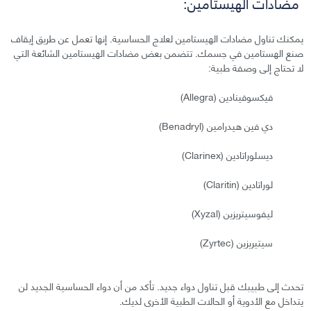
مضادات الهيستامين:
يمكنك تناول مضادات الهيستامين لعلاج الحساسية. إنها تعمل عن طريق إيقاف
صنع الهستامين في جسمك. تتضمن بعض مضادات الهيستامين الشائعة التي
لا تحتاج إلى وصفة طبية:
فيكسوفينادين (Allegra)
دي فين هيدرامين (Benadryl)
ديسلوراتادين (Clarinex)
لوراتادين (Claritin)
ليفوسيتريزين (Xyzal)
سيتيريزين (Zyrtec)
تحدث إلى طبيبك قبل تناول دواء جديد. تأكد من أن دواء الحساسية الجديد لن
يتداخل مع الأدوية أو الحالات الطبية الأخرى لديك.