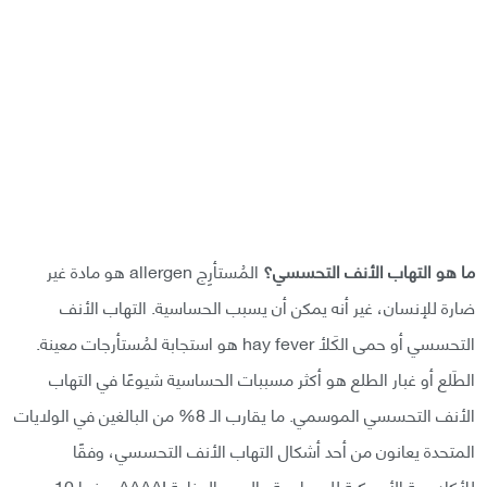
ما هو التهاب الأنف التحسسي؟
المُستأرِج allergen هو مادة غير
ضارة للإنسان، غير أنه يمكن أن يسبب الحساسية. التهاب الأنف
التحسسي أو حمى الكَلأ hay fever هو استجابة لمُستأرجات معينة.
الطَلع أو غبار الطلع هو أكثر مسببات الحساسية شيوعًا في التهاب
الأنف التحسسي الموسمي. ما يقارب الـ 8% من البالغين في الولايات
المتحدة يعانون من أحد أشكال التهاب الأنف التحسسي، وفقًا
للأكاديمية الأمريكية للحساسية والربو والمناعة AAAAI. بينما 10-