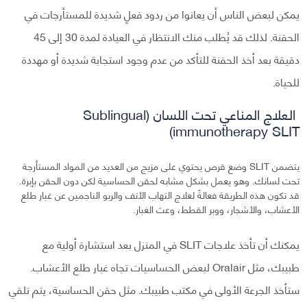
يمكن لبعض الناس أن يعانوا من ردود فعلٍ شديدة للمستأرجات في
الحقنة. لذلك قد يُطلب منك الانتظار في العيادة لمدة 30 إلى 45
دقيقة بعد أخذ الحقنة للتأكد من عدم وجود استجابة شديدة أو مهددة
للحياة.
العلاج المناعي تحت اللسان (Sublingual
immunotherapy SLIT)
يتضمن SLIT وضع قرص يحتوي على مزيج من العديد من المواد المستأرجة
تحت لسانك. وهو يعمل بشكل مشابه لحقن الحساسية لكن دون الحقن بإبرة.
قد تكون هذه الطريقة فعالةً لعلاج التهاب الأنف والربو الناجمين عن غبار طلع
الأعشاب، والأشجار، ووبر القطط، وعث الغبار.
يمكنك أن تأخذ علاجات SLIT في المنزل بعد استشارة أولية مع
طبيبك، مثل Oralair لبعض الحساسيات تجاه غبار طلع الأعشاب.
ستأخذ الجرعة الأولى في مكتب طبيبك. مثل حقن الحساسية، يتم تلقي