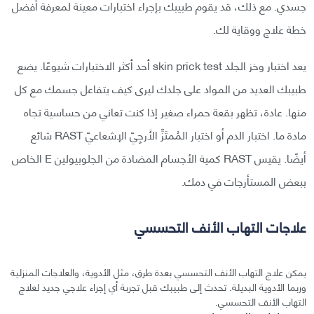
جسدي. مع ذلك، قد يقوم طبيبك بإجراء اختبارات معينة لمعرفة أفضل
خطة علاج ووقاية لك.
يعد اختبار وخز الجلد skin prick test أحد أكثر الاختبارات شيوعًا. يضع
طبيبك العديد من المواد على جلدك ليرى كيف يتفاعل جسمك مع كل
منها. عادة، تظهر بقعة حمراء صغير إذا كنت تعاني من حساسية تجاه
مادة ما. اختبار الدم أو اختبار المُمتَزِّ الأَرجِيّ الإشعاعيّ RAST شائع
أيضًا. يقيس RAST كمية الأجسام المضادة من الجلوبيولين E الخاص
ببعض المستأرجات في دمك.
علاجات التهاب الأنف التحسسي
يمكن علاج التهاب الأنف التحسسي بعدة طرق، مثل الأدوية، والعلاجات المنزلية
وربما الأدوية البديلة. تحدث إلى طبيبك قبل تجربة أي إجراء علاجي جديد لعلاج
التهاب الأنف التحسسي.