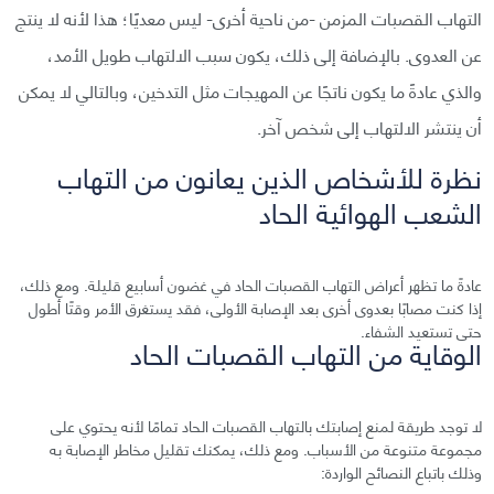
التهاب القصبات المزمن -من ناحية أخرى- ليس معديًا؛ هذا لأنه لا ينتج
عن العدوى. بالإضافة إلى ذلك، يكون سبب الالتهاب طويل الأمد،
والذي عادةً ما يكون ناتجًا عن المهيجات مثل التدخين، وبالتالي لا يمكن
أن ينتشر الالتهاب إلى شخص آخر.
نظرة للأشخاص الذين يعانون من التهاب
الشعب الهوائية الحاد
عادةً ما تظهر أعراض التهاب القصبات الحاد في غضون أسابيع قليلة. ومع ذلك،
إذا كنت مصابًا بعدوى أخرى بعد الإصابة الأولى، فقد يستغرق الأمر وقتًا أطول
حتى تستعيد الشفاء.
الوقاية من التهاب القصبات الحاد
لا توجد طريقة لمنع إصابتك بالتهاب القصبات الحاد تمامًا لأنه يحتوي على
مجموعة متنوعة من الأسباب. ومع ذلك، يمكنك تقليل مخاطر الإصابة به
وذلك باتباع النصائح الواردة: