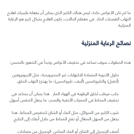
ما لم تكن الأعراض حادة، ليس هناك الكثير الذي يمكن أن يفعله طبيبك لعلاج
التهاب القصبات الحاد. في معظم الحالات، يكون العلاج بشكل كبير هو الرعاية
المنزلية.
نصائح الرعاية المنزلية
هذه الخطوات سوف تساعد في تخفيف الأعراض وتبدأ في الشعور بالتحسن:
تناول الأدوية المضادة للالتهابات غير الستيرويدية، مثل الأيبوبروفين
(أدفيل) والنابروكسين (أليف، نابروكسين)، ما يهدئ التهاب الحلق.
جلب مرطب لخلق الرطوبة في الهواء المار . هذا يمكن أن يساعد في
تخفيف المخاط في الممرات الأنفية والصدر، ما يجعل التنفس أسهل.
شرب الكثير من السوائل، مثل الماء أو الشاي لتخفيض المخاط، هذا
يجعل من السهل السعال أو نفخ المخاط من خلال أنفك إلى الخارج.
أضف الزنجبيل إلى الشاي أو الماء الساخن. الزنجبيل من مضادات