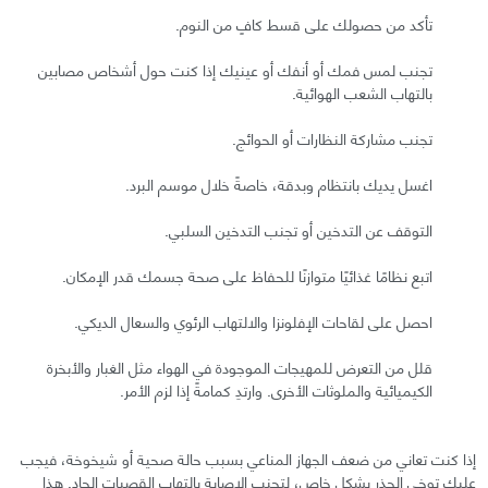
تأكد من حصولك على قسط كافٍ من النوم.
تجنب لمس فمك أو أنفك أو عينيك إذا كنت حول أشخاص مصابين
بالتهاب الشعب الهوائية.
تجنب مشاركة النظارات أو الحوائج.
اغسل يديك بانتظام وبدقة، خاصةً خلال موسم البرد.
التوقف عن التدخين أو تجنب التدخين السلبي.
اتبع نظامًا غذائيًا متوازنًا للحفاظ على صحة جسمك قدر الإمكان.
احصل على لقاحات الإفلونزا والالتهاب الرئوي والسعال الديكي.
قلل من التعرض للمهيجات الموجودة في الهواء مثل الغبار والأبخرة
الكيميائية والملوثات الأخرى. وارتدِ كمامةً إذا لزم الأمر.
إذا كنت تعاني من ضعف الجهاز المناعي بسبب حالة صحية أو شيخوخة، فيجب
عليك توخي الحذر بشكل خاص، لتجنب الإصابة بالتهاب القصبات الحاد. هذا