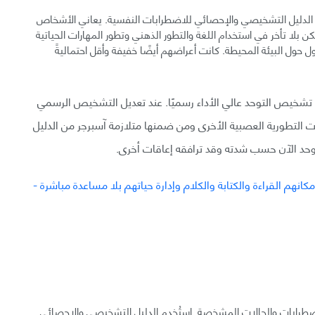
ى الدليل التشخيصي والإحصائي للاضطرابات النفسية. يعاني الأشخاص
بلا تأخر في استخدام اللغة والتطور الذهني وتطور المهارات الحياتية
ل حول البيئة المحيطة. كانت أعراضهم أيضًا خفيفة وأقل احتماليةً
شخيص التوحد عالي الأداء رسميًا. عند تعديل التشخيص الرسمي
التطورية العصبية الأخرى ومن ضمنها متلازمة آسبرجر من الدليل
حد الآن حسب شدته وقد ترافقه إعاقات أخرى.
لاضطرابات والحالات المشخصة. استُخدم الدليل التشخيصي والإحصائي