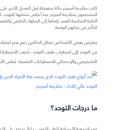
كانت متلازمة آسبرجر حالة منفصلة قبل التعديل الأخير عل
المشخصون بمتلازمة آسبرجر عدة أعراض مشابهة للتوحد، لكن 
الذاتية المناسبة للعمر، إضافةً إلى السلوك التكيفي والفضو
للتأثير في حياتهم اليومية.
يفترض بعض الأشخاص تماثل الحالتين رغم عدم اعتماد ت
من التوحد إلى اضطراب طيف التوحد، حُذفت الاضطرابات 
التشخيصي والإحصائي للاضطرابات النفسية. يُقاس التو
ما درجات التوحد؟
تورد الجمعية الأميركية للطب النفسي دليلًا يحتوي على ا