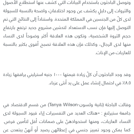
وتوصل الباحثون باستخدام البيانات التي كشف عنها استطلاع الأصول
والثروات إلى دليلٍ يكشف عن وجود اختلافاتٍ واضحة بالنسبة للسيولة
لدى كلّ من الجنسين في المملكة المتحدة. واستناداً إلى النتائج التي تم
التوصل إليها فإن نسب الاستعداد لتدشين مشروع جديد ترتفع بارتفاع
حجم الثروة الشخصية، وتكون هذه العلاقة أكثر وضوحاً لدى النساء
منها لدى الرجال، وكذلك فإن هذه العلاقة تصبح أقوى بكثير بالنسبة
للعازبات من الإناث.
وقد وجد الباحثون أن كلّ زيادة قيمتها ١٠٠٠ جنيه استرليني يرافقها زيادة
٨.٥٪‏ في احتمال إنشاء عمل على يد أنثى عزباء.
وقالت الباحثة (تانية ولسون-Tanya Wilson) من قسم الاقتصاد في
جامعة ستيرلنغ : «هناك العديد من التفسيرات إزاء قيود السيولة لدى
النساء العازبات، ومنها استحواذهنّ على ضمانات أقل لتأمين قرض.
كما يمكن وجود تمييز جنسي في إعطائهن رصيد أو أنهنّ يبتعدن عن