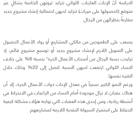
الدراسة أنّ الإناث العازبات اللواتي تتزايد ثروتهن الخاصة بشكلٍ غير
متوقع (كحصولها على ميراث) تتزايد لديهن احتمالية إنشاء مشروع جديد
مقارنةً بنظرائهن من الرجال.
يصعب على الطموحين من مالكي المشاريع أو رواد الأعمال الحصول
على التمويل اللازم لإنشاء مشروع جديد أو توسيع مشروع قائم، إذ
تزايدت نسبة الرجال من أصحاب الأعمال الحرة* بنسبة 6% على خلاف
النساء اللواتي ارتفعت لديهن النسبة لتصل إلى 22% وذلك خلال
الفترة نفسها.
ورغم النمو الكبير نسبياً في معدل الإناث ذوات الأعمال الحرة، إلا أن
هناك عقباتٍ لا تزال موجودة أمام النساء من الراغبات في الانخراط في
أنشطة ريادية، ومن إحدى هذه العقبات التي تواجه هؤلاء مشكلة كيفية
الحفاظ على استمرار السيولة النقدية اللازمة لمشاريعهم.