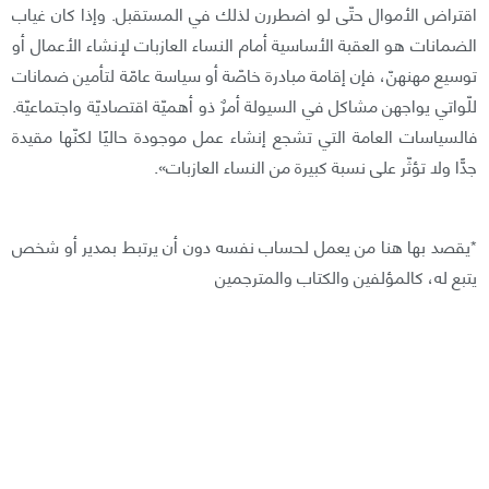
اقتراض الأموال حتّى لو اضطررن لذلك في المستقبل. وإذا كان غياب
الضمانات هو العقبة الأساسية أمام النساء العازبات لإنشاء الأعمال أو
توسيع مهنهنّ، فإن إقامة مبادرة خاصّة أو سياسة عامّة لتأمين ضمانات
للّواتي يواجهن مشاكل في السيولة أمرٌ ذو أهميّة اقتصاديّة واجتماعيّة.
فالسياسات العامة التي تشجع إنشاء عمل موجودة حاليًا لكنّها مقيدة
جدًّا ولا تؤثّر على نسبة كبيرة من النساء العازبات».
*يقصد بها هنا من يعمل لحساب نفسه دون أن يرتبط بمدير أو شخص
يتبع له، كالمؤلفين والكتاب والمترجمين