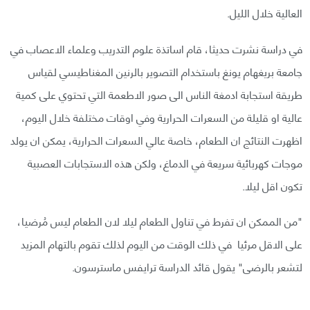
العالية خلال الليل.
في دراسة نشرت حديثا، قام اساتذة علوم التدريب وعلماء الاعصاب في
جامعة بريغهام يونغ باستخدام التصوير بالرنين المغناطيسي لقياس
طريقة استجابة ادمغة الناس الى صور الاطعمة التي تحتوي على كمية
عالية او قليلة من السعرات الحرارية وفي اوقات مختلفة خلال اليوم،
اظهرت النتائج ان الطعام، خاصة عالي السعرات الحرارية، يمكن ان يولد
موجات كهربائية سريعة في الدماغ، ولكن هذه الاستجابات العصبية
تكون اقل ليلا.
"من الممكن ان تفرط في تناول الطعام ليلا لان الطعام ليس مُرضيا،
على الاقل مرئيا في ذلك الوقت من اليوم لذلك تقوم بالتهام المزيد
لتشعر بالرضى" يقول قائد الدراسة ترايفس ماسترسون.