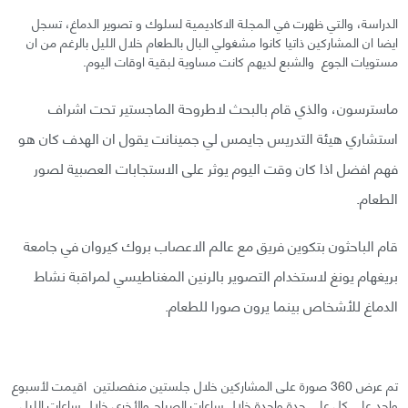
الدراسة، والتي ظهرت في المجلة الاكاديمية لسلوك و تصوير الدماغ، تسجل
ايضا ان المشاركين ذاتيا كانوا مشغولي البال بالطعام خلال الليل بالرغم من ان
مستويات الجوع والشبع لديهم كانت مساوية لبقية اوقات اليوم.
ماسترسون، والذي قام بالبحث لاطروحة الماجستير تحت اشراف
استشاري هيئة التدريس جايمس لي جمينانت يقول ان الهدف كان هو
فهم افضل اذا كان وقت اليوم يوثر على الاستجابات العصبية لصور
الطعام.
قام الباحثون بتكوين فريق مع عالم الاعصاب بروك كيروان في جامعة
بريغهام يونغ لاستخدام التصوير بالرنين المغناطيسي لمراقبة نشاط
الدماغ للأشخاص بينما يرون صورا للطعام.
تم عرض 360 صورة على المشاركين خلال جلستين منفصلتين اقيمت لأسبوع
واحد على كل على حدة واحدة خلال ساعات الصباح والأخرى خلال ساعات الليل.