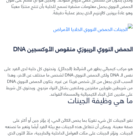
الحمض النووي يحمل معلومات مشفرة تسمح للخلية بأن تنتج منتجًا معينًا
وهو عادةً بروتين كالإنزيم الذي يحفز عمليةً دقيقةً.
الحمض النووي الريبوزي منقوص الأوكسجين DNA
هو مركب كيميائي يظهر في الشرائط (الجدائل). وتحتوي كل خلية لدى الفرد على
نفس الـ DNA ولكن الحمض النووي DNA لشخص ما مختلف عن الآخر، وهذا
السبب الذي يجعل من كل شخص فريدًا عن غيره. يتكون الحمض النووي DNA
من شريطين طويلين مقترنين وملتفين بشكل التواء مزدوج. ويحتوي كل شريط
على ملايين كتل البناء الكيميائية والمسماة القواعد.
ما هي وظيفة الجينات
تقرر الجينات كل شيء تقريبًا بما يخص الكائن الحي، إذ يؤثر جين أو أكثر على
صفة معينة. ويمكن أن تتفاعل هذه الجينات مع بيئة الفرد أيضًا وتغير ما تصنعه
الجينات. وتؤثر الجينات على مئات العوامل الداخلية والخارجية، مثلًا اللون الذي