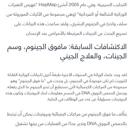
التجارب السريرية. وفي عام 2005 أنشئ HapMap "فهرس التغيرات
الوراثية الشائعة أو الفردانية" (وهي مجموعة من الأليات الموروثة من
سلف واحد) في الجينوم البشري، ولقد ساعدت هذه البيانات على
تسريع البحث عن الجينات المرتبطة بالأمراض عند الإنسان.
الاكتشافات السابقة: مافوق الجينوم، وسم
الجينات، والعلاج الجيني
لقد وجد علماء الوراثة في السنوات الأخيرة طبقةً أخرى للبيانات الوراثية القابلة
للتوريث لم تكن موجودةً في الجينوم، بل وجدت في "ما فوق الجينوم" وهو
مجموعة من المركبات الكيميائية التي تستطيع أن تخبر الجينوم ما الذي يفعله.
ويحمل الحمض النووي DNA في الجسم معلومات لبناء البروتينات وتكون هذه
البروتينات مسؤولةً عن عدد من الوظائف في الخلية.
يتألف ما فوق الجينوم من مركبات كيميائية وبروتينات يمكن أن ترتبط
بالحمض النووي DNA وتدير عددًا من العمليات من بينها تشغيل