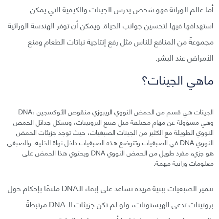
أما عالم الوراثة فهو شخص يدرس الجينات والكيفية التي يمكن
استهدافها فيها لتحسين جوانب الحياة. ويمكن أن توفر الهندسة الوراثية
مجموعةً من المنافع للناس مثل رفع إنتاجية نباتات الطعام ومنع
الأمراض عند البشر.
ماهي الجينات؟
الجينات هي قسم من الحمض النووي الريبوزي منقوص الأوكسجين ،DNA
وهي مسؤولة عن مهام مختلفة مثل صنع البروتينات، وتشكل جدائل الحمض
النووي الطويلة مع الكثير من الجينات الصبغيات، حيث توجد جزيئات الحمض
النووي DNA في الصبغيات وتتوضع هذه الصبغيات داخل نواة الخلية. والصبغي
هو جزيء مفرد طويل من الحمض النووي DNA ويحتوي هذا الحمض على
معلومات وراثية مهمة.
تتميز الصبغيات ببنية فريدة تساعد على إبقاء الـDNA ملتفًا بإحكام حول
بروتينات تدعى الهيستونات، ولو لم تكن جزيئات الـ DNA مرتبطةً