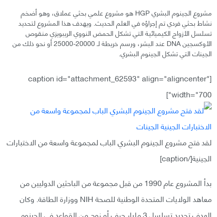
مشروع الجينوم البشري HGP هو مشروع علمي بحثي عملاق، وهو أضخم
نشاط بحثي فردي تم إجراؤه في العلم الحديث. ويهدف هذا المشروع لتحديد
تسلسل الأزواج الكيميائية التي تشكل الحمض النووي الريبويزي منقوص
الأوكسجين DNA عند البشر، ورسم خريطة لـ 20000-25000 أو نحو ذلك من
الجينات التي تشكل الجينوم البشري.
[caption id="attachment_62593" align="aligncenter"
width="700"]
لقد فتح مشروع الجينوم البشري الباب لمجموعة واسعة من الاختبارات
الجينية[/caption]
بدأ المشروع عام 1990 من قبل مجموعة من الباحثين الدوليين من
معاهد الولايات المتحدة الوطنية للصحة NIH ووزارة الطاقة. وكان
الهدف تحديد تسلسل 3 مليار حرف أو زوج من القواعد في الجينوم