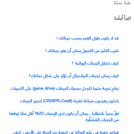
طبيًا عمليًا.
اقرأ أيضًا:
قد لا يكون طول العمر بسبب جيناتك !
شرب الكثير من الكحول يمكن أن يغير جيناتك !
كيف تنتقل الجينات الوراثية ؟
كيف يمكن لجينات النياندرتال أن تؤثر على شكل دماغك؟
نجاح تجربة مثيرة للجدل بمحرك الجينات (gene drive) على الثدييات
باحثون يعيدون صياغة تقنية (CRISPR-Cas9) لتحرير الجينات
لغزٌ جديدٌ بانتظارنا.. يمكن أن يكون لدى الإنسان 20% أقل ممّا توقعنا
من الجينات المُشَفِّرة
قواعد خفية في علم الوراثة عن كيفية بدء الحياة على الأرض: كيف