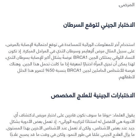
المرضى.
الاختبار الجيني لتوقع السرطان
استخدام آخر للمعلومات الوراثية للمساعدة في توقع احتمالية الإصابة بالمرض،
على سبيل المثال مرض ألزهايمر وسرطان الثدي في المراحل المبكرة. إذ تكون
النساء اللواتي يمتلكن الجين BRCA1 عرضةً بشكل أكبر للإصابة بسرطان الثدي،
لهذا يمكن أن تجري المرأة اختبارًا لمعرفة إذا ما كانت تحمل هذا الجين. وهناك
فرصة للأشخاص الحاملين لجين BRCA1 بنسبة 50% لتمرير هذا الخلل
لأطفالهم.
الاختبارات الجينية للعلاج المخصص
يقول العلماء: «يومًا ما سوف نكون قادرين على اختبار مريض لاكتشاف أي
الأدوية هي الأفضل له استنادًا لتركيبه الوراثي». إذ تعمل بعض الأدوية بشكل
جيد عند بعض الأشخاص، ولكن لا تعمل عند الأشخاص الآخرين بهذا المستوى.
ما يزال العلاج الجيني علمًا في طور النمو، ولكن في وقت ما قد يصبح علاجًا