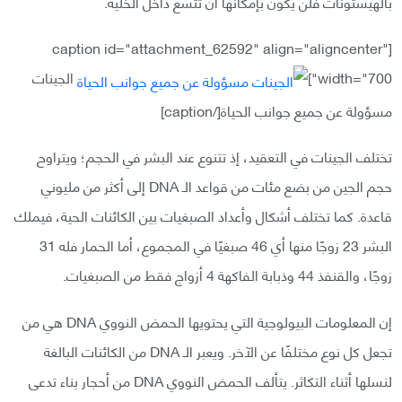
بالهيستونات فلن يكون بإمكانها أن تتسع داخل الخلية.
[caption id="attachment_62592" align="aligncenter"
width="700"]
الجينات
مسؤولة عن جميع جوانب الحياة[/caption]
تختلف الجينات في التعقيد، إذ تتنوع عند البشر في الحجم؛ ويتراوح
حجم الجين من بضع مئات من قواعد الـ DNA إلى أكثر من مليوني
قاعدة. كما تختلف أشكال وأعداد الصبغيات بين الكائنات الحية، فيملك
البشر 23 زوجًا منها أي 46 صبغيًا في المجموع، أما الحمار فله 31
زوجًا، والقنفذ 44 وذبابة الفاكهة 4 أزواج فقط من الصبغيات.
إن المعلومات البيولوجية التي يحتويها الحمض النووي DNA هي من
تجعل كل نوع مختلفًا عن الآخر. ويعبر الـ DNA من الكائنات البالغة
لنسلها أثناء التكاثر. يتألف الحمض النووي DNA من أحجار بناء تدعى