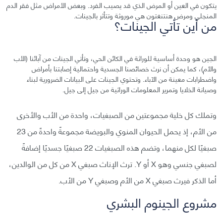
يتكون في العين أو المرض الذي قد يصيب الفرد. وبعض الأمراض مثل فقر الدم
المنجلي ومرض هنتنغتون هي موروثة وتتأثر بالجينات.
من أين تأتي الجينات؟
الجين هو وحدة أساسية للوراثة في الكائن الحي، وتأتي الجينات من آبائنا (الأب
والأم)، كما يمكن أن نرث خصائصنا الجسدية واحتمالية إصابتنا بأمراض
واضطرابات معينة من الآباء. وتحتوي الجينات على البيانات الضرورية لبناء
وصيانة الخلايا وتمرير المعلومات الوراثية من جيل إلى جيل.
وتملك كل خلية مجموعتين من الصبغيات، واحدة من الأب والأخرى
من الأم، إذ يحمل الحيوان المنوي والبويضة مجموعةً واحدةً من 23
صبغيًا لكل منهما، وتضم هذه الصبغيات 22 صبغيًا جسديًا إضافةً
لصبغي جنسي وهو X أو Y. ترث الإناث صبغي X من كل من الوالدين،
أما الذكر فيرث صبغي X من الأم وصبغي Y من الأب.
مشروع الجينوم البشري