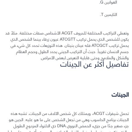
الغوانين G.
الثايمين T.
وتعطي التراكيب المختلفة للحروف ACGT الأشخاص صفات مختلفة. مثلًا قد
يكون للشخص الذي يحمل تركيب ATCGTT عيون زرقاء بينما الشخص الذي
يحمل تركيب ATCGCT فله عينان بنيتان. هذه التوزيعات تحدد كل شيء في
جسم الانسان تقريباً. حيث أن التركيب الجيني يحدد الطول وحجم العظام
والشكل والملامح وحتى قابلية التعرض لبعض الأمراض.
تفاصيل أكثر عن الجينات
الجينات
تحمل شيفرات ACGT، ويمتلك كل شخص الآلاف من الجينات. تشبه هذه
الجينات برنامج الحاسوب وهي من تجعل الشخص على ما هو عليه. الجين هو
جزء صغير جدًا من جزيء الحمض النووي DNA ذي الالتواء المزدوج الطويل
والذي يتكون من تسلسل خطي لأزواج القواعد. والجين هو أي قسم على طول