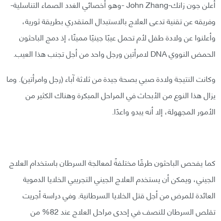
أعلن جون زانك-John Zhang -وهو أخصائي الغدد الصماء التناسلية-
وفريقه عن تقنية تدعى العلاج بالاستبدال المتقدري بطريقة ثورية،
وأعلنوا عن ولادة طفل لأم تحمل عيبًا جينيًا مميتًا، إذ دمج الباحثون
الحمض النووي DNA لامرأتين ورجل واحد من أجل تجنب هذا العيب.
وكانت النتيجة ولادة صبي بصحة جيدة من ثلاثة آباء (رجل وامرأتين). وما
يزال هذا النوع من الأبحاث في المراحل المبكرة وهناك الكثير من
الأمور المجهولة، إلا أنه يبدو واعدًا.
كما يفحص الباحثون طرقًا مختلفةً لمعالجة السرطان باستخدام العلاج
الجيني، ويمكن أن يستخدم العلاج الجيني التجريبي الخلايا الدموية
العائدة للمرض من أجل قتل الخلايا السرطانية. وفي دراسة أجريت
تقلص السرطان للنصف في إحدى مراحل العلاج عند 82% من