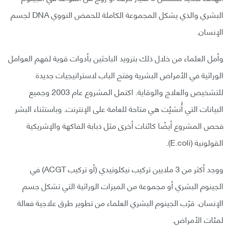
البشري والذي يشكل المجموعة الكاملة للحمض النووي DNA لجسم
الإنسان.
وأمل العلماء من خلال ذلك بتزويد الباحثين بأدوات قوية لفهم العوامل
الوراثية في الأمراض البشرية وفتح الباب لاستراتيجيات جديدة
للتشخيص والعلاج والوقاية. اكتمل المشروع عام 2003 وجميع
البيانات التي أُنشئِت هي متاحة للعامة على الإنترنت. وباستثناء البشر
فحص المشروع أيضًا كائنات أخرى مثل ذبابة الفاكهة والإشريكية
القولونية (E.coli).
ووجد أكثر من 3 ملايين تركيب نيكلوتيدي (أو تركيب ACGT) في
الجينوم البشري أو مجموعة من الميزات الوراثية التي تشكل جسم
الإنسان. قرّب الجينوم البشري العلماء من تطوير طرق علاجية فعالة
لمئات الأمراض.