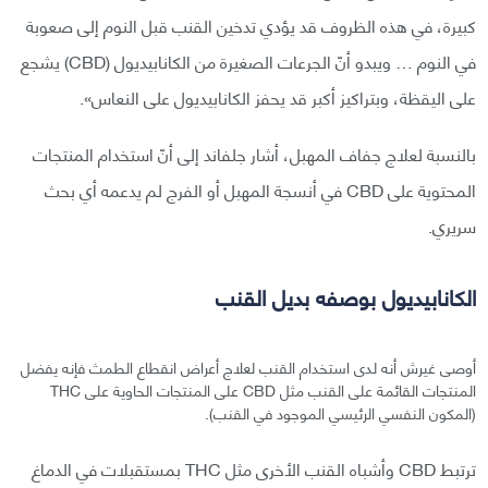
كبيرة، في هذه الظروف قد يؤدي تدخين القنب قبل النوم إلى صعوبة
في النوم … ويبدو أنّ الجرعات الصغيرة من الكانابيديول (CBD) يشجع
على اليقظة، وبتراكيز أكبر قد يحفز الكانابيديول على النعاس».
بالنسبة لعلاج جفاف المهبل، أشار جلفاند إلى أنّ استخدام المنتجات
المحتوية على CBD في أنسجة المهبل أو الفرج لم يدعمه أي بحث
سريري.
الكانابيديول بوصفه بديل القنب
أوصى غيرش أنه لدى استخدام القنب لعلاج أعراض انقطاع الطمث فإنه يفضل
المنتجات القائمة على القنب مثل CBD على المنتجات الحاوية على THC
(المكون النفسي الرئيسي الموجود في القنب).
ترتبط CBD وأشباه القنب الأخرى مثل THC بمستقبلات في الدماغ