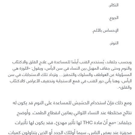
التكاثر.
الجوع.
الإحساس بالألم.
التوتر.
وبحسب جلفاند، يُستخدم القنب أيضًا للمساعدة في علاج القلق والاكتئاب
والنوم وحتى جفاف المهبل بين النساء في سن اليأس، ويقول: «اللوزة هي
المسؤولة عن العواطف والسلوك والتحفيز… وتزداد تلك الاستجابات في سن
اليأس، وهنا يأتي دور القنب في قمع الاستجابة وتخفيف الأعراض كالاكتئاب
والقلق».
ومع ذلك فإنّ استخدام الحشيش للمساعدة على النوم قد يكون له
نتائج مختلطة عند النساء اللواتي يعانين انقطاع الطمث. وأوضح
جيلفاند: «مع أنّ مادة THC لها تأثير مهدئ، فقد يكون لها تأثيرات
محفِزة عند بعض الناس، سيما أولئك الجدد أو الذين يتناولون كميات