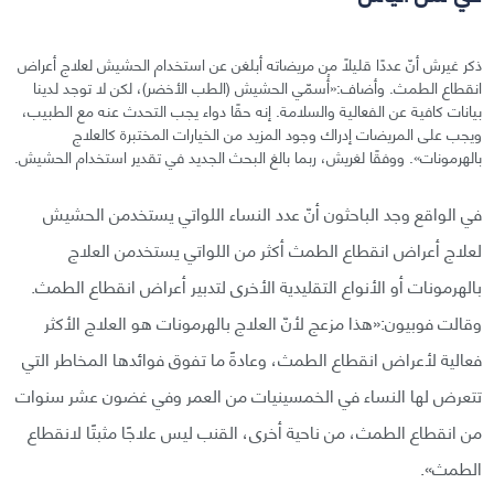
ذكر غيرش أنّ عددًا قليلًا من مريضاته أبلغن عن استخدام الحشيش لعلاج أعراض
انقطاع الطمث. وأضاف:«أُسمّي الحشيش (الطب الأخضر)، لكن لا توجد لدينا
بيانات كافية عن الفعالية والسلامة. إنه حقًا دواء يجب التحدث عنه مع الطبيب،
ويجب على المريضات إدراك وجود المزيد من الخيارات المختبرة كالعلاج
بالهرمونات». ووفقًا لغريش، ربما بالغ البحث الجديد في تقدير استخدام الحشيش.
في الواقع وجد الباحثون أنّ عدد النساء اللواتي يستخدمن الحشيش
لعلاج أعراض انقطاع الطمث أكثر من اللواتي يستخدمن العلاج
بالهرمونات أو الأنواع التقليدية الأخرى لتدبير أعراض انقطاع الطمث.
وقالت فوبيون:«هذا مزعج لأنّ العلاج بالهرمونات هو العلاج الأكثر
فعالية لأعراض انقطاع الطمث، وعادةً ما تفوق فوائدها المخاطر التي
تتعرض لها النساء في الخمسينيات من العمر وفي غضون عشر سنوات
من انقطاع الطمث، من ناحية أخرى، القنب ليس علاجًا مثبتًا لانقطاع
الطمث».