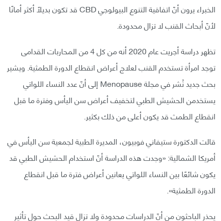
الخبراء يرون أنّ اتفاقية التنوع البيولوجي CBD قد تكون بديلًا أكثر أمانًا
لأنّ أبحاث القنب لا تزال محدودة.
تظهر دراسة أجريت عام 2020 أنه من كل 4 من المحاربات القدامى
توجد امرأة تستخدم القنب لعلاج أعراض انقطاع الدورة الطمثية. ويشير
بحث جديد نُشر في مجلة Menopause إلى أنّ عدد النساء اللواتي
يستخدمن الحشيش الطبي لتخفيف أعراض سن اليأس وفترة ما قبل
انقطاع الطمث قد يكون أعلى من ذلك بكثير.
قالت الدكتورة ستيفاني فوبيون، المديرة الطبية لجمعية سن اليأس في
أمريكا الشمالية: «وجدت هذه الدراسة أنّ استخدام الحشيش الطبي قد
يكون شائعًا بين النساء اللواتي يعانين أعراض فترة ما قبل انقطاع
الدورة الطمثية».
يحذر الباحثون من أنّ الدراسات محدودة ولا تزال قيد البحث حول تأثير