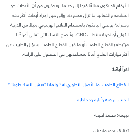
الأرقام قد يكون مبالغًا فيها إلى حد ما، ويحذرون من أنّ الأبحاث حول
السلامة والفعالية ما تزال محدودة، وإلى حين إجراء أبحاث أكثر دقة
وصرامة يوصي الباحثون باستخدام العلاج الهرموني بديلًا من الدرجة
الأولى أو تجربة منتجات CBD، وتُنصح النساء التي تعاني أعراضًا
مرتبطة بانقطاع الطمث أو ما قبل انقطاع الطمث بسؤال الطبيب عن
أكثر خيارات العلاج أمانًا لمساعدتهن في الحصول على الراحة.
اقرأ أيضًا:
انقطاع الطمث: ما الأصل التطوري له؟ ولماذا تعيش النساء طويلًا؟
القنب: تركيبه وآثاره ومخاطره
ترجمة: محمد انبيعه
تدقيق: بدور مارديني