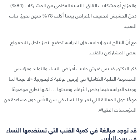
والمزاج أو مشكلات القلق. النسبة العظمى من المشاركات (84%)
دخنّ الحشيش لتخفيف الأعراض بينما أكلت 78% منهن تقريبًا نبات
القنب.
مع أنّ النتائج تبدو إيجابية، فإن الدراسة تخضع لتحيز داخلي نتيجة ولع
بعض المشاركين بالقنب.
ذكر الدكتور فيليس غيرش طبيب أمراض النساء والتوليد ومؤسس
المجموعة الطبية التكاملية في إيرفين بولاية كاليفورنيا: «لا قيمة لما
وجدته الدراسة فيما يخص الأرقام وصحتها … لكنها تطرح موضوعًا
مهمًّا حول المعاناة التي تمر بها النساء في سن اليأس دون مساعدة من
المؤسسات الطبية».
قد توجد مبالغة في كمية القنب التي تستخدمها النساء
في سن اليأس