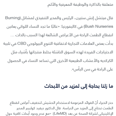
متعلقة بالذاكرة والوظيفة المعرفية والألم.
قال ميتشل إتش ستيرن، الرئيس والمدير التنفيذي لمشاتل (Burning
Bush Nurseries) في كاليفورنيا: «غالبًا ما تجد النساء اللواتي يعانين
انقطاع الطمث الراحة من الأعراض الشائعة لهذا السبب بالذات …
بدأت بعض العلامات التجارية لاتفاقية التنوع البيولوجي CBD في تلبية
الاحتياجات الفريدة لهذه السوق الناشئة بخلط منتجاتها بأشياء مثل
الكركديه والأعشاب الطبيعية الأخرى التي تساعد النساء في الحصول
على الراحة في سن اليأس».
ما زلنا بحاجة إلى لمزيد من الأبحاث
حذر الخبراء أنّ الفوائد المزعومة لاستخدام الحشيش لتخفيف أعراض انقطاع
الطمث تحتاج إلى المزيد من الدراسة. قال الدكتور ديفيد كولبيبر المدير
الإكلينيكي لشركة الصحة عن بعد (LifeMD): «مع عدم وجود أبحاث كافية حول