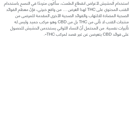
استخدام الحشيش لأعراض انقطاع الطمث، سأكون مترددًا في النصح باستخدام
القنب المحتوي على THC لهذا الغرض … من واقع خبرتي، فإنّ معظم الفوائد
الصحية المضادة للالتهاب والفوائد الصحية الأخرى المقدمة للمرضى من
منتجات القنب لا تأتي من THC بل من CBD وهو مركب حميد وليس له
تأثيرات نفسية. من المحتمل أنّ النساء اللواتي يستخدمن الحشيش للحصول
على فوائد CBD يتعرضن عن غير قصد لمركب THC».