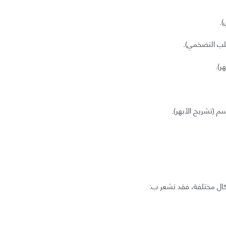
).
لب التضخمي).
ر).
سم (تشريح الأبهر).
كال مختلفة، فقد تشعر ب: