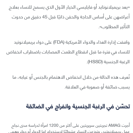
«يعد بريميلانوتايد أو فايليسي الخيار الأول الذي يسمح للنساء بعلاج
أعراضهن على أساس الحاجة والحقن ذاتيًا قبل 45 دقيق من حدوث
التأثير المطلوب».
وافقت إدارة الغذاء والدواء الأمريكية (FDA) على دواء بريميلانوتيد
للنساء في فترة ما قبل انقطاع الطمث المصابات باضطراب انخفاض
الرغبة الجنسية (HSSD).
تُعرف هذه الحالة من خلال انخفاض الاهتمام بالجنس أو غيابه، ما
يسبب ضائقة أو صعوبة في العلاقة.
تحسّن في الرغبة الجنسية وانفراج في الضائقة
أجرت AMAG تجربتين سريريتين على أكثر من 1200 امرأة لدراسة مدى نجاح
عمل بريميلانوتيد، وتوزعت النساء عشوائيًا لاستخدام إما الدواء أو دواء وهمي