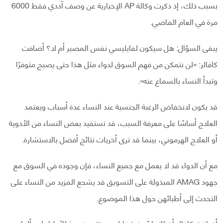
بسبب ذلك، إذ ذكرت وكالة AP الإخبارية عن وصف آددي فقط 6000
مرة في العام الماضي.
يبقى السؤال: هل سيكون لفايليسي نفس المصير أم لا؟ أضافت
كافالر: «لن نتمكن من فهم السوق لدواء مثل هذا حتى يصبح متوفرًا
وتبدأ النساء بالسماع عنه».
قد يكون لانخفاض الرغبة الجنسية عند النساء عدة أسباب ويعتمد
العلاج أساسًا على معرفة السبب، قد تستفيد بعض النساء من الأدوية
أو العلاج الهرموني، بينما قد ترى أخريات نتائج أفضل بالاستشارة.
مع أن الدواء قد لا يعمل مع جميع النساء، فإن وجوده في السوق مع
جهود AMAG المبذولة على التسويق قد يشجع المزيد من النساء على
التحدث إلى أطبائهن حول هذا الموضوع.
أضافت كافالر أخيرًا: «إنّ وفرة فايليسي تتيح فرصة للأطباء ليسألوا