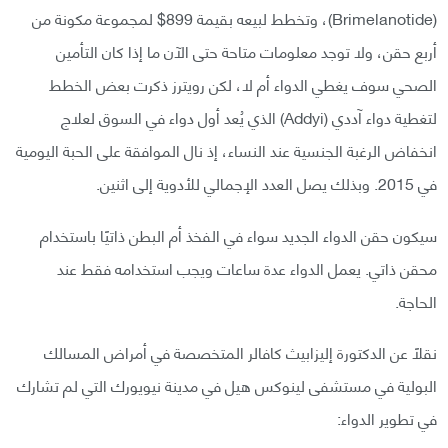
(Brimelanotide)، وتخطط لبيعه بقيمة 899$ لمجموعة مكونة من
أربع حقن، ولا توجد معلومات متاحة حتى الآن ما إذا كان التأمين
الصحي سوف يغطي الدواء أم لا، لكن رويترز ذكرت بعض الخطط
لتغطية دواء آددي (Addyi) الذي يُعد أول دواء في السوق لعلاج
انخفاض الرغبة الجنسية عند النساء، إذ نال الموافقة على الحبة اليومية
في 2015. وبذلك يصل العدد الإجمالي للأدوية إلى اثنين.
سيكون حقن الدواء الجديد سواء في الفخذ أم البطن ذاتيًا باستخدام
محقن ذاتي. يعمل الدواء عدة ساعات ويجب استخدامه فقط عند
الحاجة.
نقلًا عن الدكتورة إليزابيث كافالر المتخصصة في أمراض المسالك
البولية في مستشفى لينوكس هيل في مدينة نيويورك التي لم تشارك
في تطوير الدواء: