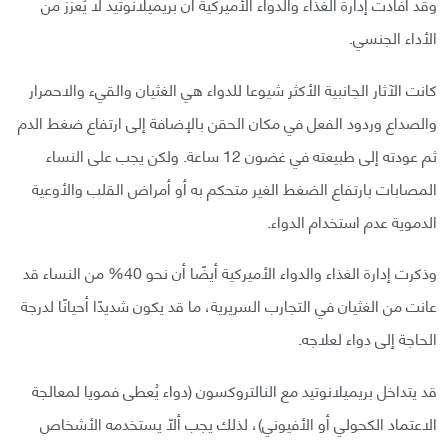
وقد أفادت إدارة الغذاء والدواء الأميركية أن بريميلانوتيد لا يُعزز من
الأداء الجنسي.
كانت الآثار الجانبية الأكثر شيوعا للدواء هي الغثيان والقيء والاحمرار
والصداع وردود الفعل في مكان الحقن بالإضافة إلى ارتفاع ضغط الدم
ثم عودته إلى طبيعته في غضون 12 ساعة. ولكن يجب على النساء
المصابات بارتفاع الضغط الغير متحكم به أو أمراض القلب والأوعية
الدموية عدم استخدام الدواء.
وذكرت إدارة الغذاء والدواء الأميركية أيضًا أن نحو 40% من النساء قد
عانت من الغثيان في التجارب السريرية، ما قد يكون شديدًا أحيانًا لدرجة
الحاجة إلى دواء لعلاجه.
قد يتداخل بريميلانوتيد مع النالتروكسون (دواء يُعطى فمويا لمعالجة
الاعتماد الكحولي أو الأفيوني)، لذلك يجب ألّا يستخدمه الأشخاص