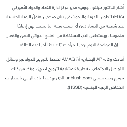
أشار الدكتور هيلتون جوفيه مدير مركز إدارة الغذاء والدواء الأميركي
(FDA) لتطوير الأدوية والبحوث في بيان صحفي: «تقلّ الرغبة الجنسية
عند شريحة من النساء دون أي سبب وجيه، ما يسبب لهن إزعاجًا
ملموسًا، ويستطعن الآن الاستفادة من العلاج الدوائي الآمن والفعال
… إنّ الموافقة اليوم توفر للمرأة خيارًا علاجيًا آخر لهذه الحالة».
أفادت وكالة AP الإخبارية أنّ AMAG تخطط للترويج للدواء عبر وسائل
التواصل الاجتماعي، (بطريقة مشابهة لترويج آددي)، ويتضمن ذلك
موقع ويب يسمى unblush.com الذي يهدف لزيادة الوعي باضطراب
انخفاض الرغبة الجنسية (HSSD).