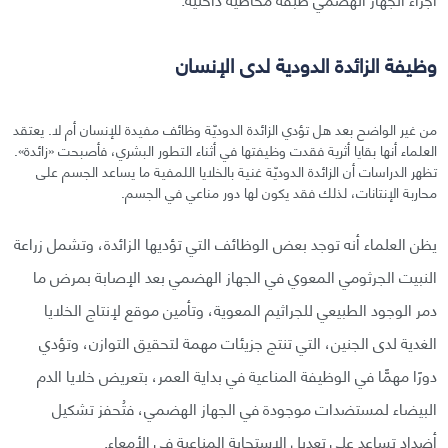
وظيفة الزائدة الدودية لدى الإنسان
من غير الواضح بعد هل تؤدي الزائدة الدوديّة وظائف مفيدة للإنسان أم لا. يعتقد
العلماء أنها بقايا أثرية فقدت وظيفتها في أثناء التطور البشري، فأصبحت «زائدة».
تظهر الدراسات أن الزائدة الدوديّة غنية بالخلايا اللمفية ما يساعد الجسم على
محاربة الإنتانات، لذلك فقد يكون لها دور مناعي في الجسم.
يظن العلماء أنه توجد بعض الوظائف التي تؤديها الزائدة، وتشمل زراعة
النبيت الجرثومي المعوي في الجهاز الهضمي بعد الإصابة بمرض ما
دمر الوجود الطبيعي للجراثيم المعوية، وتأمين موقع لإنتاج الخلايا
الغدية لدى الجنين، التي تنتج جزيئات مهمة لتحقيق التوازن، وتؤدي
دورًا مهمًّا في الوظيفة المناعية في بداية العمر، بتعريض خلايا الدم
البيضاء لمستضدات موجودة في الجهاز الهضمي، فتُحفز تشكيل
أضداد تساعد على تعديل الاستجابة المناعية في الأمعاء.