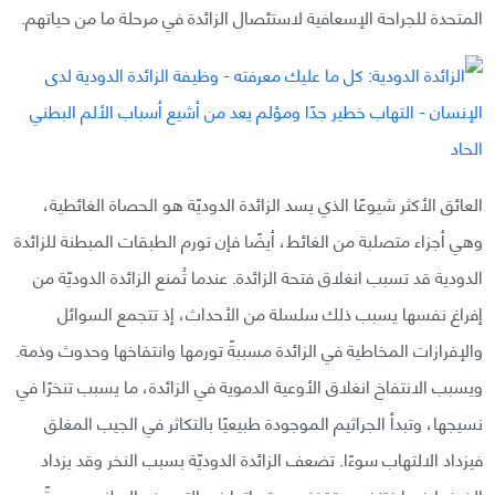
المتحدة للجراحة الإسعافية لاستئصال الزائدة في مرحلة ما من حياتهم.
العائق الأكثر شيوعًا الذي يسد الزائدة الدوديّة هو الحصاة الغائطية،
وهي أجزاء متصلبة من الغائط، أيضًا فإن تورم الطبقات المبطنة للزائدة
الدودية قد تسبب انغلاق فتحة الزائدة. عندما تُمنع الزائدة الدوديّة من
إفراغ نفسها يسبب ذلك سلسلة من الأحداث، إذ تتجمع السوائل
والإفرازات المخاطية في الزائدة مسببةً تورمها وانتفاخها وحدوث وذمة.
ويسبب الانتفاخ انغلاق الأوعية الدموية في الزائدة، ما يسبب تنخرًا في
نسيجها، وتبدأ الجراثيم الموجودة طبيعيًا بالتكاثر في الجيب المغلق
فيزداد الالتهاب سوءًا. تضعف الزائدة الدوديّة بسبب النخر وقد يزداد
الضغط فيها فتنفجر وتقذف محتوياتها في التجويف البطني مسببةً