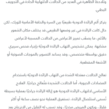
وتُلاحظ الظاهرة في العديد من الحالات الالتهابية الحادة في التجويف
البطني.
يتركز ألم الزائدة الدودية طبيعيًا بين السرة والحافة الأمامية للورك، لكن
حال كانت الزائدة في غير وضعها الطبيعي قد يختلف مكان الشعور
بالألم، ما يصعّب تمييز الأعراض من الحالات المسببة لأعراض
مشابهة. يمكن تشخيص التهاب الزائدة الدوديّة بإجراء فحص سريري
دقيق بواسطة متخصص، وقد يساعد التصوير بالموجات الصوتية أو
الأشعة المقطعية.
تعالج الحالات معتدلة الشدة من التهاب الزائدة الدوديّة باستخدام
المضادات الحيوية، أما الحالات الشديدة فتُعالج جراحيًا. العلاج
الأساسي لالتهاب الزائدة الدودية هو إزالة الزائدة جراحيًا بعملية بسيطة
تُسمى استئصال الزائدة، تستغرق العملية نحو نصف ساعة أو أكثر
قليلًا، ويكون المريض مخدرًا، وقد تسبب له القليل من الانزعاج بعد