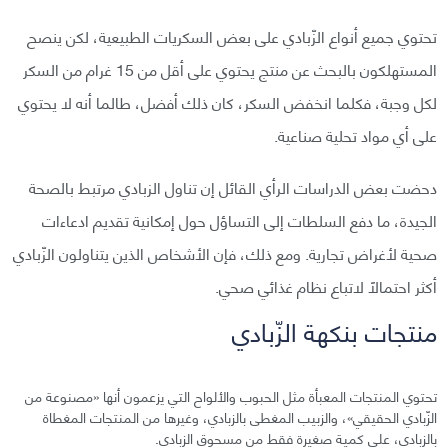
تحتوي جميع أنواع الزّبادي على بعض السكريات الطبيعية، لكن ينصح
المستهلكون بالبحث عن منتج يحتوي على أقل من 15 غرام من السكر
لكل وجبة، فكلما انخفض السكر، كان ذلك أفضل، طالما أنه لا يحتوي
على أي مواد تحلية صناعية.
دحضت بعض الدراسات الرأي القائل إن تناول الزبادي مرتبط بالصحة
الجيدة، ما دفع السلطات إلى التساؤل حول إمكانية تقديم ادعاءات
صحية لأغراض تجارية. ومع ذلك، فإن الأشخاص الذين يتناولون الزّبادي
أكثر احتمالًا لاتباع نظام غذائي صحي.
منتجات بنكهة الزّبادي
تحتوي المنتجات المعبأة مثل الحبوب والألواح التي يزعمون أنها «مصنوعة من
الزّبادي الحقيقي»، والزبيب المغطى بالزبادي، وغيرها من المنتجات المغطاة
بالزبادي، على كمية صغيرة فقط من مسحوق الزبادي.