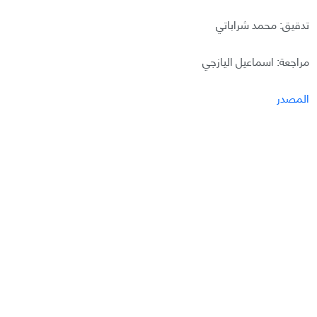
تدقيق: محمد شراباتي
مراجعة: اسماعيل اليازجي
المصدر