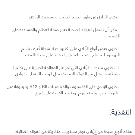
يتكون الزّبادي عن طريق تخمير الحليب ومستنبت الزبادي.
يمكن أن تشمل الفوائد الصحية تعزيز صحة العظام والمساعدة على
الهضم.
تحتوي بعض أنواع الزّبادي على بكتيريا حية نشطة تُعرف باسم
البروبيوتيك، والتي قد تساعد في الحفاظ على صحة الأمعاء.
لا تحتوي منتجات الزّبادي التي تمر عبر المعالجة الحرارية على بكتيريا
نشطة، ما يقلل من الفوائد الصحية، مثل الزبيب المغطى بالزبادي.
يحتوي الزبادي على الكالسيوم، والفيتامينات B6 و B12 والريبوفلافين،
والبوتاسيوم، والمغنيزيوم. وتعتمد الكمية على النوع.
التغذية:
هناك أنواع عديدة من الزّبادي توفر مستويات متفاوتة من الفوائد الغذائية.