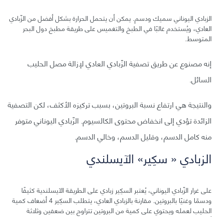
الزبادي اليوناني سميك ودسم. يمكن أن يتحمل الحرارة بشكل أفضل من الزّبادي
العادي، ويُستخدم غالبًا في الطبخ والتغميس على طريقة مطبخ دول البحر
المتوسط.
إنه مصنوع عن طريق تصفية الزّبادي العادي لإزالة مصل الحليب
السائل.
والنتيجة هي ارتفاع نسبة البروتين، بسبب تركيزه الأكثف، لكن التصفية
الزائدة تؤدي إلى انخفاض محتوى الكالسيوم. الزّبادي اليوناني متوفر
منه كامل الدسم، وقليل الدسم، وخالي الدسم.
الزبادي « سكِير» الآيسلندي
على غرار الزّبادي اليوناني، يُعتبر السكِير زبادي على الطريقة الآيسلندية كثيفًا
ودسمًا وغنيًا بالبروتين. مقارنة بالزبادي العادي، يتطلب السكِير 4 أضعاف كمية
الحليب لعمله ويحتوي على كمية من البروتين تتراوح بين ضعفين وثلاثة