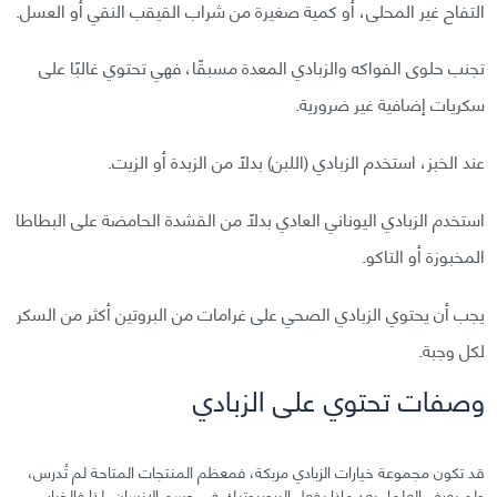
التفاح غير المحلى، أو كمية صغيرة من شراب القيقب النقي أو العسل.
تجنب حلوى الفواكه والزبادي المعدة مسبقًا، فهي تحتوي غالبًا على
سكريات إضافية غير ضرورية.
عند الخبز، استخدم الزبادي (اللبن) بدلًا من الزبدة أو الزيت.
استخدم الزبادي اليوناني العادي بدلًا من القشدة الحامضة على البطاطا
المخبوزة أو التاكو.
يجب أن يحتوي الزبادي الصحي على غرامات من البروتين أكثر من السكر
لكل وجبة.
وصفات تحتوي على الزبادي
قد تكون مجموعة خيارات الزبادي مربكة، فمعظم المنتجات المتاحة لم تُدرس،
ولم يعرف العلماء بعد ماذا يفعل البروبيوتيك في جسم الإنسان، لذا فالخيار