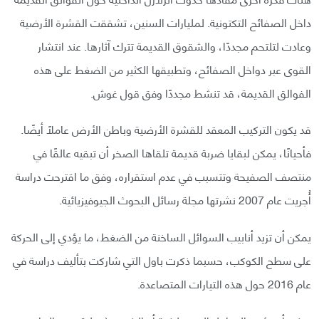
داخل الصفائح التكتونية. لمليارات السنين، تشققت القشرة الأرضية
وعادت لتلتحم مجددًا، والشقوق القديمة تترك آثارها. عند انتشار
القوى عبر دواخل الصفائح، وتطبيقها الكثير من الضغط على هذه
الفوالق القديمة، قد تنشط مجددًا وفق قول غوش.
قد يكون التركيب المعقد للقشرة الأرضية وباطن الأرض عاملًا أيضًا.
فأحيانًا، يمكن لبقايا ضربة قديمة تلقاها الصخر أن تبقيه عالقًا في
منتصف الصفيحة وتتسبب في عدم استقراره، وفق ما اقترحت دراسة
أُجريت عام 2007 نشرتها مجلة رسائل البحوث الجيوفيزيائية.
يمكن أن تزيد أنابيب السوائل الساخنة من الضغط، ما يؤدي إلى الحركة
على سطح الكوكب، حسبما ذكرت باول التي شاركت بتأليف دراسة في
عام 2016 حول هذه التيارات المتصاعدة.