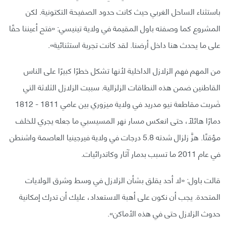
باستثناء الساحل الغربي حيث كانت حدود الصفيحة التكتونية. لكن
المشروع كما وصفته باول المقيمة في ولاية تينيسي: «فتح أعيننا حقًا
على ما يحدث هنا داخل أرضنا. لقد كانت تجربة استثنائية».
من المهم فهم الزلازل الداخلية لأنها تشكل خطرًا كبيرًا على الناس
القاطنين ضمن هذه النطاقات الزلزالية. سببت الزلازل الثلاثة التي
ضَربت مقاطعة نيو مدريد في ولاية ميزوري بين عامي 1811 - 1812
دمارًا هائلًا، حتى انعكس مسار نهر المسيسبي ما جعله يجري للخلف
مؤقتًا. هزَّ زلزال شدته 5.8 درجات في ولاية فيرجينيا العاصمة واشنطن
في عام 2011 ما تسبب بدمار آثار وكاتدرائيات.
قالت باول: «لا أحد يقلق بشأن الزلازل في وسط وشرق الولايات
المتحدة. يجب أن نكون على أهبة الاستعداد، عليك أن تدرك إمكانية
حدوث الزلازل حتى في هذه الأماكن».