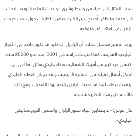
سبيل المثال في أجزاء من وسط وشرق الولايات المتحدة. وبعد البحث
في هذه المناطق، أصبح لدى الخبراء بعض النظريات حول سبب حدوث
الزلازل في أماكن غير متوقعة.
يوجد تفسير محتمل مفاده أن الزلازل الداخلية قد تكون ناتجة عن الأنهار
الجليدية القديمة، كما اقترحت دراسة في 2001. منذ نحو 20000 سنة،
اكتسى جزء كبير من أمريكا الشمالية بغطاء جليدي هائل، ما أدى إلى
تشكل أحمال ثقيلة على القشرة الأرضية، وعند ذوبان الغطاء الجليدي،
ارتفعت ببطء، لهذا قد تحدث الزلازل نتيجة لهذا التعديل، ومع ذلك
فالأدلة على هذه النظرية شحيحة.
قال غوش: «لا يتطابق اتجاه محور الزلزال والتعديل الإيزوستاتيكي
الجليدي».
هناك فكرة أخرى مفادها حدوث الزلازل الداخلية حول الفوالق القديمة