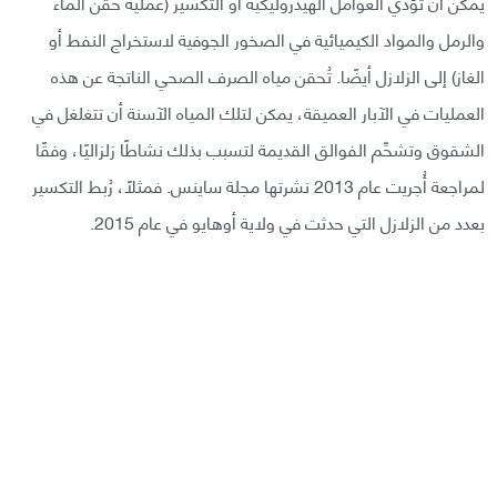
يمكن أن تؤدي العوامل الهيدروليكية أو التكسير (عملية حقن الماء
والرمل والمواد الكيميائية في الصخور الجوفية لاستخراج النفط أو
الغاز) إلى الزلازل أيضًا. تُحقن مياه الصرف الصحي الناتجة عن هذه
العمليات في الآبار العميقة، يمكن لتلك المياه الآسنة أن تتغلغل في
الشقوق وتشحِّم الفوالق القديمة لتسبب بذلك نشاطًا زلزاليًا، وفقًا
لمراجعة أُجريت عام 2013 نشرتها مجلة ساينس. فمثلًا، رُبط التكسير
بعدد من الزلازل التي حدثت في ولاية أوهايو في عام 2015.