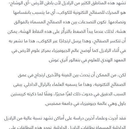
تشهد هذه المناطق الكثير من الزلازل لأن باطن الأرض -أي الوشاح-
هو المحرك للصفائح التكتونية للكوكب، أي ما يتسبب بانقسامها
وتصادمها. تكون التصدعات بين هذه الصفائح المسماة بالفوالق
هشة، لذلك عندما يبدأ الضغط بالتركُّز على هذه النقاط الهشة، يمكن
أن تتكسر الصفائح، وهذا يرسل ارتجاجًا عبر الكوكب، هذا ما نشعر به
في أثناء الزلازل كما أوضح عالم الجيوفيزياء بمركز علوم الأرض في
المعهد الهندي للعلوم في بنغالور أتري غوش.
لكن، من الممكن أن يَحدث بين الفينة والأخرى ارتجاج في عمق
الصفائح التكتونية، وهذا ما يسميه العلماء بالزلزال الداخلي. يبقى
السبب الدقيق في حدوث ذلك لغزًا محيرًا، وفقًا لما ذكرته كريستين
باول وهي عالمة جيوفيزياء في جامعة ممفيس.
فقد أجرت وعلماء آخرين دراسة على أماكن تشهد نسبة عالية من الزلازل
الداخلية المسماة نطاقات الزلازل الداخلية. توجد هذه النطاقات على