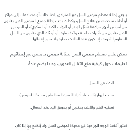
ينبغي إحالة معظم مرضى السل غير المترافق باختلاطات أو مضاعفات إلى مراكز
أو أطباء متخصصين بعلاج السل، وكذلك يجب إحالة جميع المرضى الذين يعانون
من أمراض أخرى مرافقة (مثل الإيدز أو التهاب الكبد أو السكري)، أو المرضى
الذين يعانون من تأثيرات جانبية دوائية ضارة، أو أولئك الذي يعانون من السل
المقاوم للأدوية، إذ تكون هذه الحالات خطرة ولا يجوز إهمالها.
يمكن علاج معظم مرضى السل بمثابة مرضى خارجيين مع إعطائهم
تعليمات حول كيفية منع انتقال العدوى، وهذا يضم عادةً:
البقاء في المنزل.
تجنب الزوار (باستثناء أفراد الأسرة المخالطين مسبقًا للمريض).
تغطية الفم والأنف بمنديل أو بمرفق اليد عند السعال.
تعتبر أقنعة الوجه الجراحية غير محبذة لمرضى السل ولا يُنصَح بها إذا كان