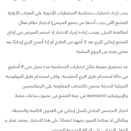
يجب إجراء اختبارات حساسية المتفطرات للأدوية على العينات الأولية
للقشع (التي يجب أخذها من جميع المرضى) لاختيار نظام فعال
لمكافحة السل، ويجب إعادة إجراء الاختبار إذ استمر المريض في إنتاج
القشع إيجابي الزرع بعد 3 أشهر من العلاج أو إذا أصبح الزرع إيجابيًا بعد
مضي فترة من الزروع السلبية.
قد تستغرق معرفة نتائج اختبارات الحساسية مدة تصل حتى 8 أسابيع
في حالة استخدام طرق الزرع التقليدية، ولكن استخدام طرق البيولوجية
الجزيئية الحديثة يسمح باكتشاف المقاومة على الريفامبسين
والإيزونيازيد isoniazid في عينة القشع في غضون ساعات فقط.
اختبار التحسس الجلدي للسل إيجابي في العدوى الكامنة والنشطة،
وبالتالي لا يمكننا التمييز بينهما اعتمادًا على هذا الاختبار. يعتمد قطر رد
الفعل الإيجابي على الحالة السريرية للمريض: