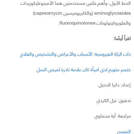
الخط الأول، وأهم فئتين مستخدمتين هما الأمينوغليكوزيدات
aminoglycosides (والكابريوميسين capreomycin)
والفلوروكينولونات fluoroquinolones.
اقرأ أيضًا:
ذات الرئة الفيروسية: الأسباب والأعراض والتشخيص والعلاج
خنصر متورم لدى امرأة كان علامة نادرة لمرض السل
إعداد: دانيا الدخيل
تدقيق: غزل الكردي
مراجعة: آية فحماوي
المصدر