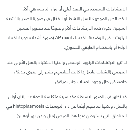
الارتشاحات المتعددة في العقد أعلى أو وراء الترقوة هي أكثر
الخصائص الموجهة للسل النشط أو الفعّال في صورة الصدر بالأشعة
السينية. تكون هذه الارتشاحات أكثر وضوحًا عند تصوير القمتين
الرئويتين في الوضعية القعساء AP axial (صورة أشعة محورية لقمة
الرئة) أو باستخدام الطبقي المحوري.
لا تثير الارتشاحات الرئوية الوسطى والدنيا الاشتباه بالسل الأولي عند
المرضى (الشباب عادةً) إذا كانت أعراضهم تشير إلى عدوى حديثة،
خاصة في حال وجود انصباب جنب مرافق.
قد تظهر في الصور البسيطة عقد سرية متكلسة ناجمة عن إنتان أولي
بالسل، ولكنها قد تنجم أيضًا عن داء النوسجات histoplasmosis في
المناطق التي يستوطن فيها هذا المرض (مثل وادي نهر أوهايو).
يعتبر فحص القشع الأساس في تشخيص السل الرئوي، وإن لم