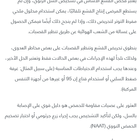
يستطع المرضى إنتاج القشع تلقائيًا، يمكن استخدام محلول ملحي
مفرط التوتر لتحريض ذلك، وإذا لم ينجح ذلك أيضًا فيمكن الحصول
على غسالة من الشعب الهوائية عن طريق تنظير القصبات.
ينطوي تحريض القشع وتنظير القصبات على بعض مخاطر العدوى،
ولذلك نلجأ لهذه الإجراءات في بعض الحالات فقط وتعتبر الحل الأخير،
وعندها يجب استخدام الاحتياطات المناسبة (على سبيل المثال: غرفة
ضغط السلبي أو استخدام قناع إن 95 أو غيرها من أجهزة التنفس
المركبة).
العثور على عصيات مقاومة للحمض هو دليل قوي على الإصابة
بالسل، ولكن لتأكيد التشخيص يجب إجراء زرع جرثومي أو اختبار تضخيم
الحمض النووي (NAAT).