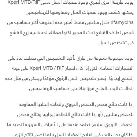
يوجد طريقة أخرى لتحري وجود عصيات السل تدعى Xpert MTB/RIF
يمكنها كشف وجود عصيات السل ومقاومتها للريفامبسين
rifamycins خلال ساعتين فقط. تُعتبر هذه الطريقة أكثر حساسية من
فحص لطاخة القشع تحت المجهر لكنها مماثلة لحساسية زرع القشع
في تشخيص السل.
توجد مجموعة متنوعة من طرق تأكيد التشخيص التي تختلف بناءً على
الاختبارات المتاحة، لكن إذا كان اختبار Xpert MTB / RIF على عينة
القشع إيجابيًا، يُعتبر تشخيص السل الرئوي مؤكدًا ويمكن في مثل هذه
الحالات البدء بالعلاج فورًا بناءً على حساسية الريفامبسين.
إذا كانت نتائج فحص الحمض النووي ولطاخة الخلايا المقاومة
للحمض سلبيين (أو إذا كانت نتائج اللطاخة إيجابية ونتائج فحص
الحمض النووي سلبية) نعتمد عندها على الأعراض السريرية لتحديد ما
إذا كان يجب البدء في العلاج المضاد للسل بينما تصدر نتائج الزرع.