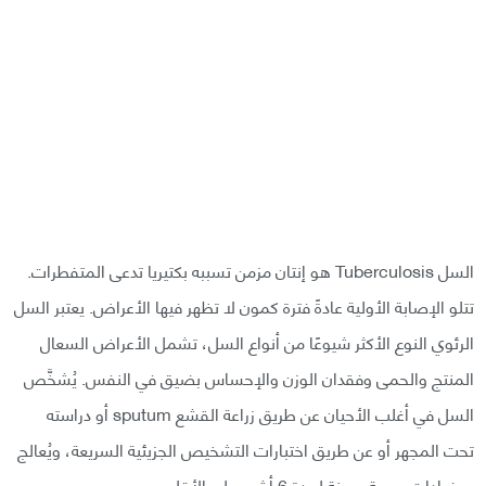
السل Tuberculosis هو إنتان مزمن تسببه بكتيريا تدعى المتفطرات.
تتلو الإصابة الأولية عادةً فترة كمون لا تظهر فيها الأعراض. يعتبر السل
الرئوي النوع الأكثر شيوعًا من أنواع السل، تشمل الأعراض السعال
المنتج والحمى وفقدان الوزن والإحساس بضيق في النفس. يُشخَّص
السل في أغلب الأحيان عن طريق زراعة القشع sputum أو دراسته
تحت المجهر أو عن طريق اختبارات التشخيص الجزيئية السريعة، ويُعالج
بمضادات حيوية معينة لمدة 6 أشهر على الأقل.