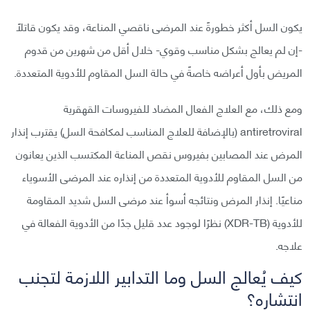
يكون السل أكثر خطورةً عند المرضى ناقصي المناعة، وقد يكون قاتلًا
-إن لم يعالج بشكل مناسب وقوي- خلال أقل من شهرين من قدوم
المريض بأول أعراضه خاصةً في حالة السل المقاوم للأدوية المتعددة.
ومع ذلك، مع العلاج الفعال المضاد للفيروسات القهقرية
antiretroviral (بالإضافة للعلاج المناسب لمكافحة السل) يقترب إنذار
المرض عند المصابين بفيروس نقص المناعة المكتسب الذين يعانون
من السل المقاوم للأدوية المتعددة من إنذاره عند المرضى الأسوياء
مناعيًا. إنذار المرض ونتائجه أسوأ عند مرضى السل شديد المقاومة
للأدوية (XDR-TB) نظرًا لوجود عدد قليل جدًا من الأدوية الفعالة في
علاجه.
كيف يُعالج السل وما التدابير اللازمة لتجنب
انتشاره؟