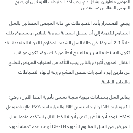
المرضى متعاونين. بشكل عام، يجب أخذ الاحتياطات اللازمة إلى أن يصبح
المرضى المعالجين غير معديين.
ينبغي الاستمرار بأخذ الاحتياطات في حالة المرضى المصابين بالسل
المقاوم للأدوية إلى أن تحصل استجابة سريرية للعلاج، ويستغرق ذلك
عادةً 1-2 أسبوعًا. في حالة السل الشديد المقاوم للأدوية المتعددة، قد
تكون الاستجابة السريرية للعلاج أبطأ من ذلك، وقد تكون عواقب
انتقال العدوى أكبر؛ وبالتالي يجب التأكد من استجابة المريض للعلاج
عن طريق إجراء اختبارات فحص القشع وزرعه لإنهاء الاحتياطات
والتدابير الواقية.
يعالج السل بمضادات حيوية معينة تسمى بأدوية الخط الأول، وهي:
الأيزونيازيد INH والريفامبيسين RIF والبيرازيناميد PZA والإيثامبوتول
EMB. توجد أدوية أخرى تدعى أدوية الخط الثاني تستخدم عندما يعاني
المريض من السل المقاوم للأدوية DR-TB أو عند عدم تحمله أدوية