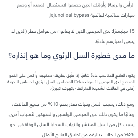
الرأس والرقبة) وأولئك الذين خضعوا لاستئصال المعدة أو وضع
مجازات صائمية لفائفية jejunoileal bypass.
15 ميليمترًا: لدى المرضى الذين لا يعانون من عوامل خطر (الذين لا
ينبغي اختبارهم عادةً).
ما مدى خطورة السل الرئوي وما هو إنذاره؟
يكون العلاج المناسب عادةً شافيًا إذا طُبق بطريقة ممنهجة وأُكمل على النحو
الصحيح لدى المرضى الأسوياء مناعيًا المصابين بالسل الرئوي الحساس للأدوية
(حتى في الحالات الشديدة المترافقة بكهوف كبيرة).
ومع ذلك، يسبب السل وفيات تقدر بنحو 10% من جميع الحالات،
وغالبًا ما يكون ذلك لدى المرضى الواهنين والمنهكين لأسباب أخرى.
يسبب كل من السل المنتشر والتهاب السحايا السلي الوفاة في نحو
25% من الحالات بالرغم من تطبيق العلاج الأمثل.