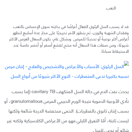
التعب.
قد لا يسبب السل الرئوي الفعال أعراضًا في بدايته سوى الإحساس بالتعب
وفقدان الشهية والوزن، ثم يتطور الأمر تدريجيًا على مدار عدة أسابيع لتظهر
أعراض أكثر نوعيةً أو تحديدًا للمرض. وبشكل عام، يكون السعال العرض الأكثر
شيوعًا، ومن صفات هذا السعال أنه منتج لقشع أصفر أو أخضر خاصةً عند
الاستيقاظ صباحًا.
يحدث نفث الدم في حالة السل المتكهف cavitary TB (إما بسبب
تأذي الأوعية الدموية نتيجة الورم الحبيبي المزمن granulomatous، أو
بسبب إنتان ثانوي بالفطريات). الحمى منخفضة الدرجة شائعة ولكنها
ليست ثابتة، أمّا التعرق الليلي فهو من الأعراض الكلاسيكية ولكنه غير
شائع أو نوعي للسل.