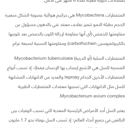
المتفطرات Mycobacteria هي جراثيم هوائية عصوية الشكل صغيرة
الحجم بطيئة النمو تتميز بغلاف معقد غني بالدهون مسؤول عن
مقاومتها للحمض (أي أنها مقاومة لإزالة اللون بالحمض بعد تلوينها
بالكربولفيوسين carbolfuchsin) ومقاومتها النسبية لصبغة غرام.
المتفطرات السلية (أو الدرنية) Mycobacterium tuberculosis
المسببة للسل هي الأشيع (يصاب بها الإنسان فقط)، إذ تسبب أنواع
المتفطرات الأخرى الجذام leprosy والعديد من الالتهابات المشابهة
للسل مثل الالتهابات التي تسببها معقدات المتفطرات الطيرية
Mycobacterium avium complex.
يعتبر السل أحد الأمراض الرئيسية المعدية التي تسبب الوفيات بين
البالغين في جميع أنحاء العالم؛ إذ تَسبب السل بوفاة نحو 1.7 مليون