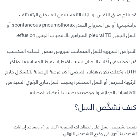
قد ينتج ضيق النفس أو الزلة التنفسية عن تلف متن الرئة (تلف
برانشيمي) أو عن استرواح الصدر spontaneous pneumothorax أو
السل الجنبي pleural TB المترافق بالانصباب الجنبي effusion.
الأعراض السريرية للسل المصاحب لفيروس نقص المناعة المكتسب
غير نمطية في أغلب الأحيان بسبب اضطراب فرط الحساسية المتأخر
DTH، وكذلك يكون هؤلاء المرضى أكثر عرضة للإصابة بالأشكال خارج
الرئوية للمرض أو السل المنتشر؛ يسبب السل خارج الرئوي العديد من
التظاهرات الجهازية والموضعية بحسب الأعضاء المصابة.
كيف يُشخَّص السل؟
يعتمد تشخيص السل على التظاهرات السريرية (الأعراض)، وتساعد إجراءات
تشخيصية أخرى في وضع التشخيص النهائي.