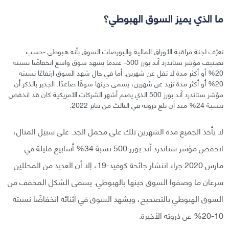
ما الذي يميز السوق الهبوطي؟
تعرّف لجنة مراقبة الأوراق المالية والبورصات السوق بأنه هبوطي -حسب
تصنيف مؤشر ستاندرد آند بورز 500- عندما يشهد سوق واسع انخفاضًا نسبته
20% أو أكثر مدة لا تقل عن شهرين. أما في حال شهد السوق ارتفاعًا نسبته
20% أو أكثر مدة تزيد عن شهرين، يسمى حينها سوقًا صاعدًا. الجدير بالذكر أن
مؤشر ستاندرد آند بورز 500 الذي يضم أشهر الشركات الأمريكية كان قد انخفض
بنسبة 24% منذ أن بلغ ذروته في الثالث من يناير 2022.
لا يأخذ الجميع مدة الشهرين تلك على محمل الجد. على سبيل المثال،
انخفض مؤشر ستاندرد آند بورز 500 نسبة 34% أسابيع قليلة في
مارس 2020 جراء انتشار جائحة كوفيد-19، إلا أن العديد من المحللين
سرعان ما وصفوا السوق حينها بالهبوطي. يسمى الشكل المخفف من
السوق الهبوطي بالتصحيح، ويشهد السوق في أثنائه انخفاضًا نسبته
10-20% عن ذروته الأخيرة.