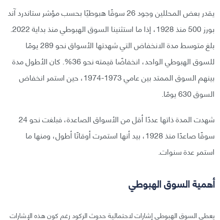
يقدر بعض المحللين وجود 26 سوقًا هبوطيًا بحسب مؤشر ستاندرد آند
بورز 500 منذ 1928، إذا ما استثنينا السوق الهبوطي منذ بداية 2022.
بلغ متوسط مدة الانخفاض التي شهدتها الأسواق نحو 289 يومًا
للسوق الهبوطي الواحد، انخفاضًا قيمته نحو 36%. كان الأطول مدة
بينهم السوق الممتد بين عامي 1973-1974، حين استمر انخفاض
السوق 630 يومًا.
شهدت المدة ذاتها عددًا أقل من الأسواق الصاعدة، فبلغت نحو 24
سوقًا صاعدًا منذ 1928، بيد أنها استمرت أوقاتًا أطول، ومنها ما
استمر عدة سنوات.
أهمية السوق الهبوطي
يعطي السوق الهبوطي إشارات لاحتمالية حدوث الركود رغم كون هذه الإشارات