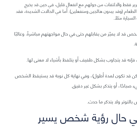
ير فقط والالتفات من حولهم مع انفعال قليل، في حين قد يخرج
الطعام (وقد يبدون هائجين ومنفعلين). أما في الحالات الشديدة، فقد
سيارة مثلًا.
شخص قد لا يميّز من يقابلهم حتى في حال مواجهتهم مباشرةً. وغالبًا
.
 فإنه قد يتجاوب بشكل طفيف أو يتلفظ بأشياء لا معنى لها.
سير النومي تستغرق أقل من 10 دقائق (لكن قد تكون لمدة أطول)، وفي نهاية كل نوبة قد يستيقظ الشخص
ء صباحًا، أو يتذكر بشكل غير دقيق.
التوتر ولا يتذكر ما حدث.
في حال رؤية شخص يسير