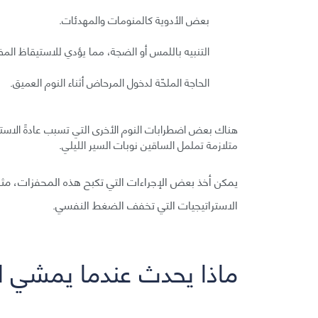
بعض الأدوية كالمنومات والمهدئات.
التنبيه باللمس أو الضجة، مما يؤدي للاستيقاظ المف
الحاجة الملحّة لدخول المرحاض أثناء النوم العميق.
هناك بعض اضطرابات النوم الأخرى التي تسبب عادةً الاستيقا
متلازمة تململ الساقين نوبات السير الليلي.
يمكن أخذ بعض الإجراءات التي تكبح هذه المحفزات، مث
الاستراتيجيات التي تخفف الضغط النفسي.
ماذا يحدث عندما يمشي ا