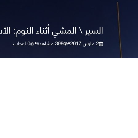
السير \ المشي أثناء النوم: ال
2 مارس 2017
398
مشاهدة
0
اعجاب
•
•