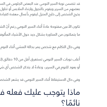
قد تتضمن نوبة السير النومي عند البعض الجلوس في السر
بعضهم من السرير ويقوم بالتجول وارتداء الملابس أو تناول 
يخرج الشخص إلى خارج المنزل ليقوم بأعمال معقدة كقيادة ال
تكون الأعين مفتوحة عادةً أثناء السير النومي رغم أنّ ال
ما يتمكنون من المناورة بشكل جيد حول الأشياء المألوفة
وفي حال التكلم مع شخص يمر بحالة المشي أثناء النوم،
أغلب نوبات ال
أو يعود للنوم في السرير، وعادةً لا يتذكر الشخص أي شي
وفي حال الاستيقاظ أثناء السير النومي قد يشعر الشخص ب
ماذا يتوجب عليك فعله 
نائمًا؟