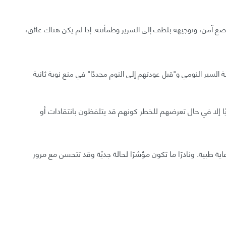
ع آمن، وتوجيهه بلطف إلى السرير وطمأنته. إذا لم يكن هناك عائق،
سير النومي و"قبل عودتهم إلى النوم مجددًا" في منع نوبة ثانية
ا إلا في حال تعرضهم للخطر كونهم قد يتلفظون بانتقادات أو
ية طبية. ونادرًا ما تكون مؤشرًا لحالة جديّة وقد تتحسن مع مرور