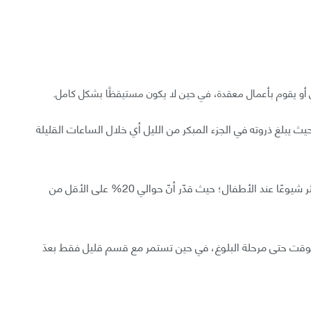
 أو يقوم بأعمال معقدة، في حين لا يكون مستيقظًا بشكل كامل.
يث يبلغ ذروته في الجزء المبكر من الليل أي خلال الساعات القليلة
يمكن أن يبدأ السير النومي في أي مرحلة عمرية ولكنه أكثر شيوعًا عند الأطفال؛ حيث قدّر أنّ حوالي 20% على الأقل من
الوقت حتى مرحلة البلوغ، في حين تستمر مع قسم قليل فقط بعدَ